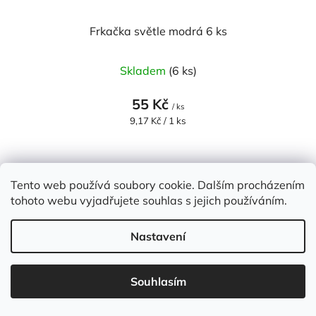
Frkačka světle modrá 6 ks
Skladem
(6 ks)
55 Kč
/ ks
Měrná
9,17 Kč / 1 ks
cena:
Tento web používá soubory cookie. Dalším procházením
tohoto webu vyjadřujete souhlas s jejich používáním.
Nastavení
Souhlasím