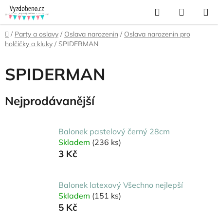
Přejít
Hledat
NÁKUP
na
KOŠÍK
obsah
Domů
/
Party a oslavy
/
Oslava narozenin
/
Oslava narozenin pro
holčičky a kluky
/
SPIDERMAN
SPIDERMAN
Nejprodávanější
Balonek pastelový černý 28cm
Skladem
(236 ks)
3 Kč
Balonek latexový Všechno nejlepší
Skladem
(151 ks)
5 Kč