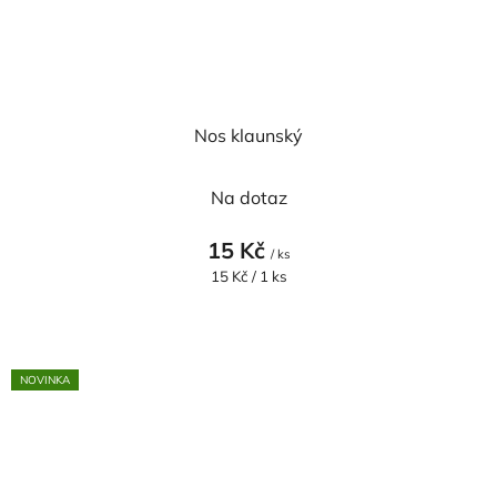
Nos klaunský
Na dotaz
15 Kč
/ ks
Měrná
15 Kč / 1 ks
cena:
NOVINKA