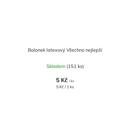
Balonek latexový Všechno nejlepší
Skladem
(151 ks)
5 Kč
/ ks
Měrná
5 Kč / 1 ks
cena: