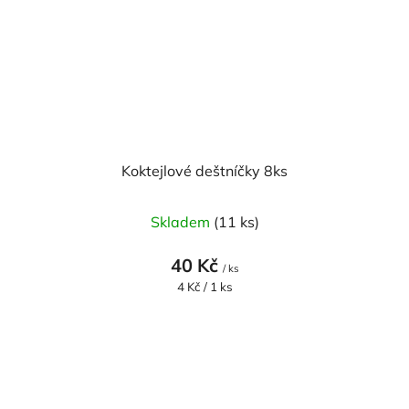
Koktejlové deštníčky 8ks
Skladem
(11 ks)
40 Kč
/ ks
Měrná
4 Kč / 1 ks
cena: