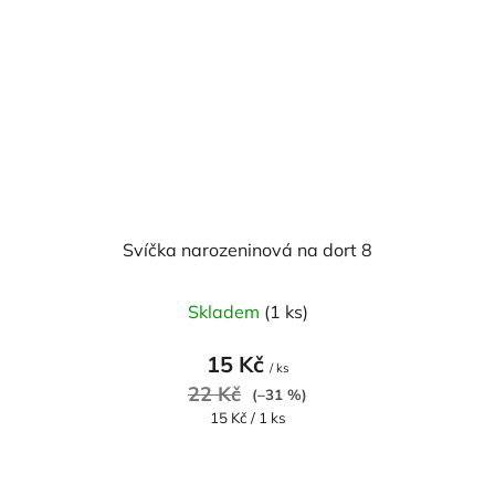
Svíčka narozeninová na dort 8
Skladem
(1 ks)
15 Kč
/ ks
22 Kč
(–31 %)
Měrná
15 Kč / 1 ks
cena: