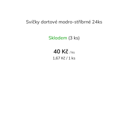
Svíčky dortové modro-stříbrné 24ks
Skladem
(3 ks)
40 Kč
/ ks
Měrná
1,67 Kč / 1 ks
cena: