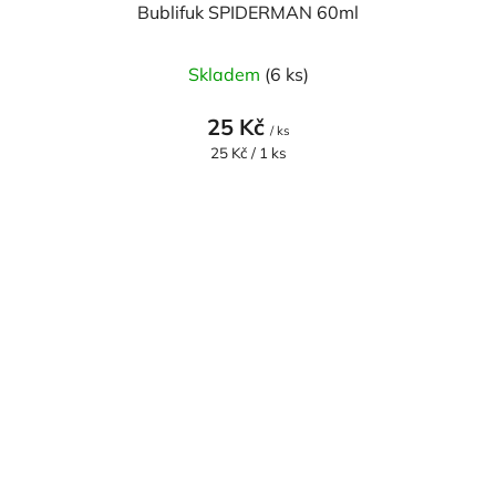
Bublifuk SPIDERMAN 60ml
Skladem
(6 ks)
25 Kč
/ ks
Měrná
25 Kč / 1 ks
cena: