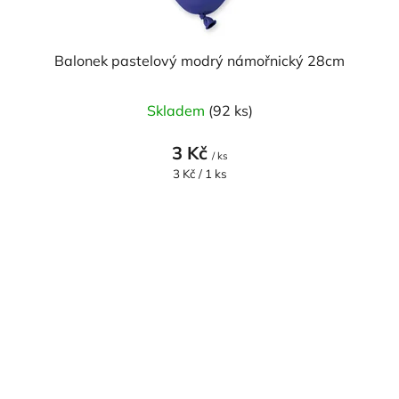
Balonek pastelový modrý námořnický 28cm
Skladem
(92 ks)
3 Kč
/ ks
Měrná
3 Kč / 1 ks
cena: