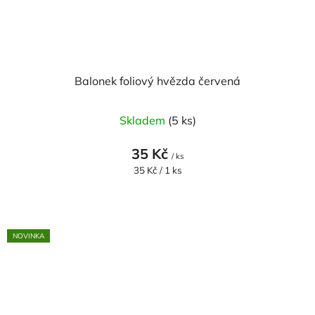
Balonek foliový hvězda červená
Skladem
(5 ks)
35 Kč
/ ks
Měrná
35 Kč / 1 ks
cena:
NOVINKA