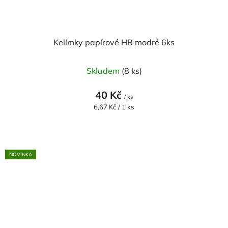
Kelímky papírové HB modré 6ks
Skladem
(8 ks)
40 Kč
/ ks
Měrná
6,67 Kč / 1 ks
cena:
NOVINKA