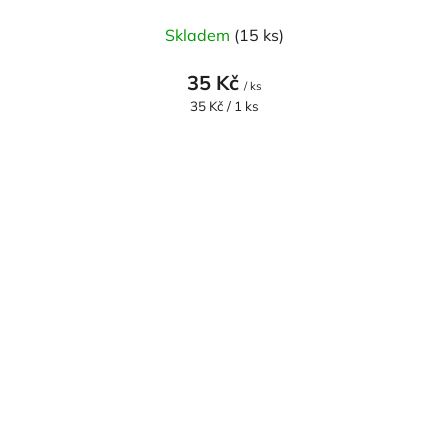
Skladem
(15 ks)
35 Kč
/ ks
Měrná
35 Kč / 1 ks
cena: