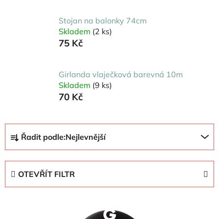
Stojan na balonky 74cm
Skladem
(2 ks)
75 Kč
Girlanda vlaječková barevná 10m
Skladem
(9 ks)
70 Kč
Ř
Řadit podle:
Nejlevnější
a
z
e
OTEVŘÍT FILTR
n
í
V
p
ý
r