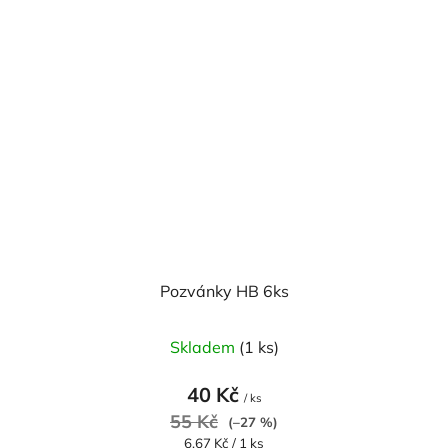
Pozvánky HB 6ks
Skladem
(1 ks)
40 Kč
/ ks
55 Kč
(–27 %)
Měrná
6,67 Kč / 1 ks