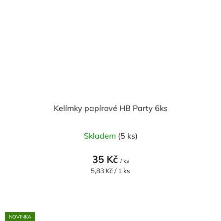
Kelímky papírové HB Party 6ks
Skladem
(5 ks)
35 Kč
/ ks
Měrná
5,83 Kč / 1 ks
cena:
NOVINKA