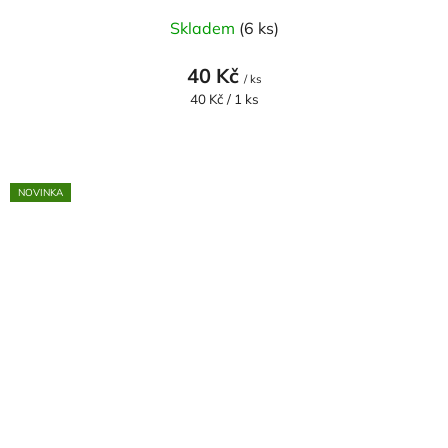
Skladem
(6 ks)
40 Kč
/ ks
Měrná
40 Kč / 1 ks
cena:
NOVINKA