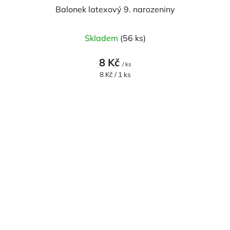
Balonek latexový 9. narozeniny
Skladem
(56 ks)
8 Kč
/ ks
Měrná
8 Kč / 1 ks
cena: