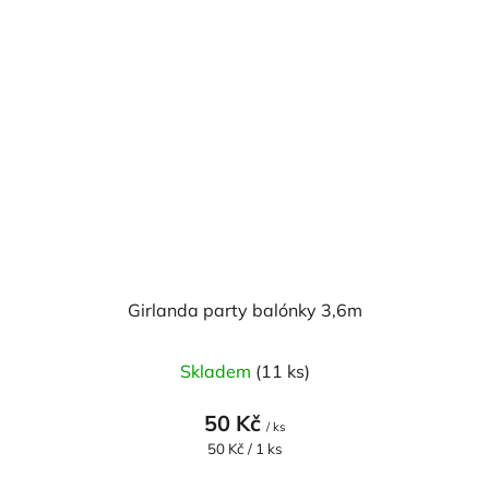
Girlanda party balónky 3,6m
Skladem
(11 ks)
50 Kč
/ ks
Měrná
50 Kč / 1 ks
cena: