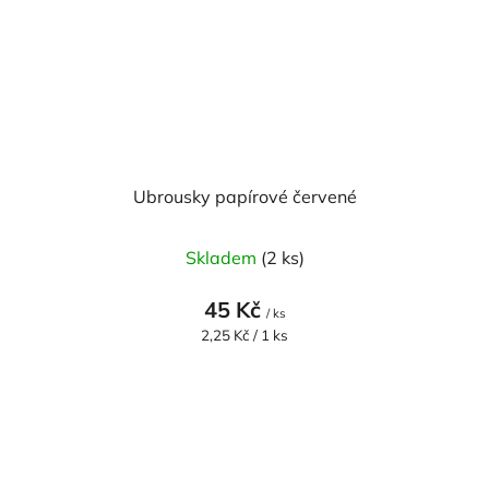
Ubrousky papírové červené
Skladem
(2 ks)
45 Kč
/ ks
Měrná
2,25 Kč / 1 ks
cena: