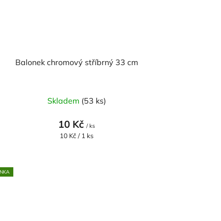
Balonek chromový stříbrný 33 cm
Skladem
(53 ks)
10 Kč
/ ks
Měrná
10 Kč / 1 ks
cena:
NKA