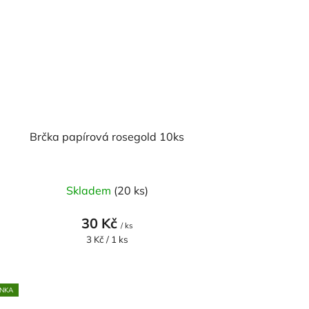
Brčka papírová rosegold 10ks
Skladem
(20 ks)
30 Kč
/ ks
Měrná
3 Kč / 1 ks
cena:
NKA