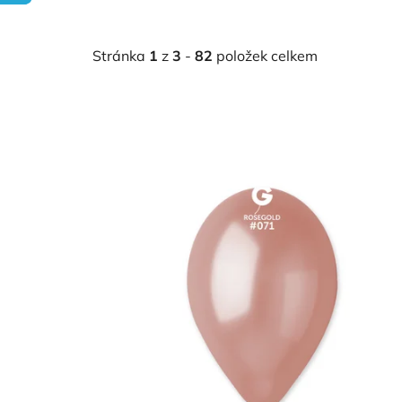
Stránka
1
z
3
-
82
položek celkem
V
ý
p
i
s
p
r
o
d
u