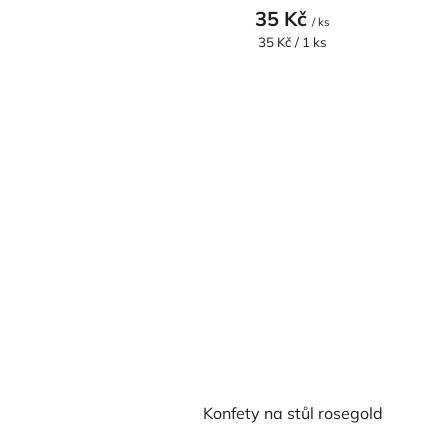
35 Kč
/ ks
Měrná
35 Kč / 1 ks
cena:
Konfety na stůl rosegold