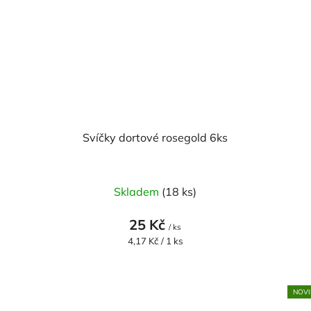
Svíčky dortové rosegold 6ks
Skladem
(18 ks)
25 Kč
/ ks
Měrná
4,17 Kč / 1 ks
cena:
NOVI