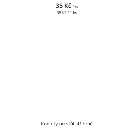
35 Kč
/ ks
Měrná
35 Kč / 1 ks
cena:
Konfety na stůl stříbrné