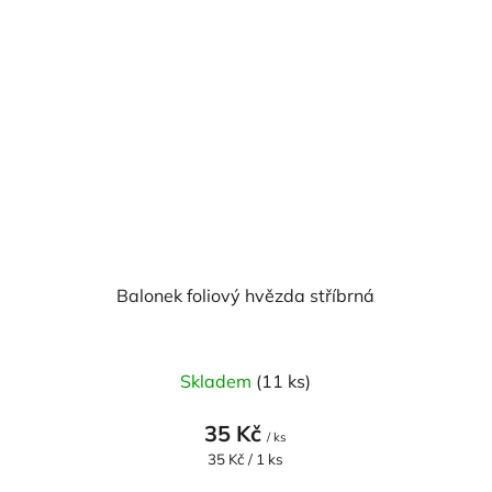
Balonek foliový hvězda stříbrná
Skladem
(11 ks)
35 Kč
/ ks
Měrná
35 Kč / 1 ks
cena: