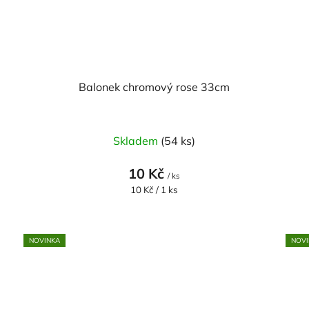
Balonek chromový rose 33cm
Skladem
(54 ks)
10 Kč
/ ks
Měrná
10 Kč / 1 ks
cena:
NOVINKA
NOVI