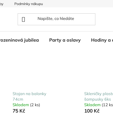
by
Podmínky nákupu
ozeninová jubilea
Party a oslavy
Hodiny a 
Stojan na balonky
Skleničky plas
74cm
šampusky 6ks
Skladem
(2 ks)
Skladem
(12 ks
75 Kč
100 Kč