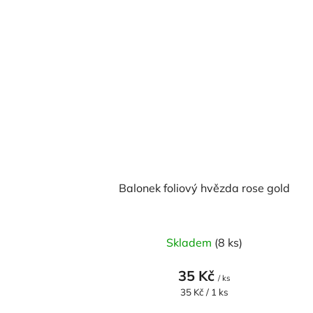
Balonek foliový hvězda rose gold
Skladem
(8 ks)
35 Kč
/ ks
Měrná
35 Kč / 1 ks
cena: