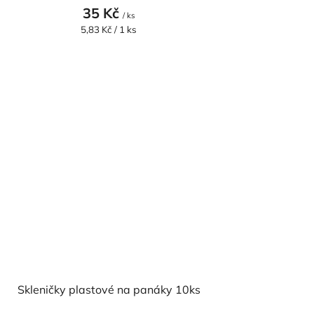
35 Kč
/ ks
Měrná
5,83 Kč / 1 ks
cena:
Skleničky plastové na panáky 10ks