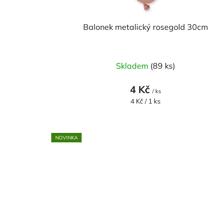
k
t
Balonek metalický rosegold 30cm
ů
Skladem
(89 ks)
4 Kč
/ ks
Měrná
4 Kč / 1 ks
cena:
NOVINKA