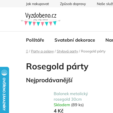
Přejít
Jak nakupovat
Způsob dopravy
Naše služ
na
obsah
Polštáře
Svatební dekorace
Nar
Domů
/
Party a oslavy
/
Stylová party
/
Rosegold párty
Rosegold párty
Nejprodávanější
Balonek metalický
rosegold 30cm
Skladem
(89 ks)
4 Kč