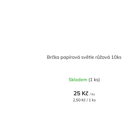
Brčka papírová světle růžová 10ks
Skladem
(1 ks)
25 Kč
/ ks
Měrná
2,50 Kč / 1 ks
cena: