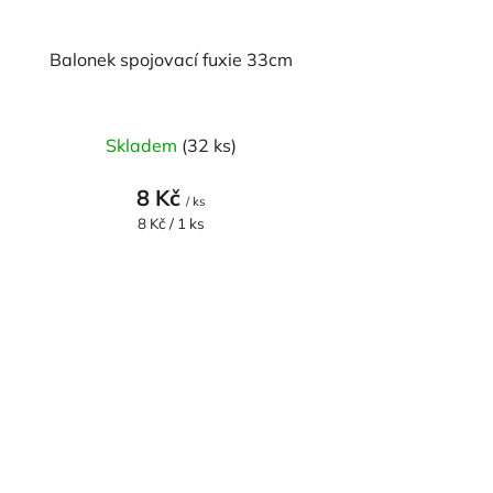
Balonek spojovací fuxie 33cm
Skladem
(32 ks)
8 Kč
/ ks
Měrná
8 Kč / 1 ks
cena: