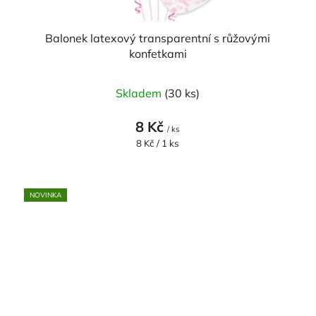
Balonek latexový transparentní s růžovými
konfetkami
Skladem
(30 ks)
8 Kč
/ ks
Měrná
8 Kč / 1 ks
cena:
NOVINKA