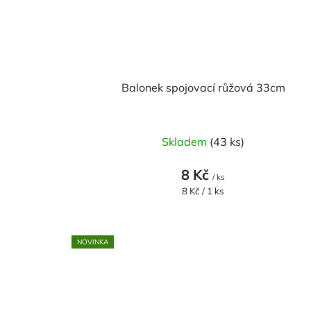
Balonek spojovací růžová 33cm
Skladem
(43 ks)
8 Kč
/ ks
Měrná
8 Kč / 1 ks
cena:
NOVINKA