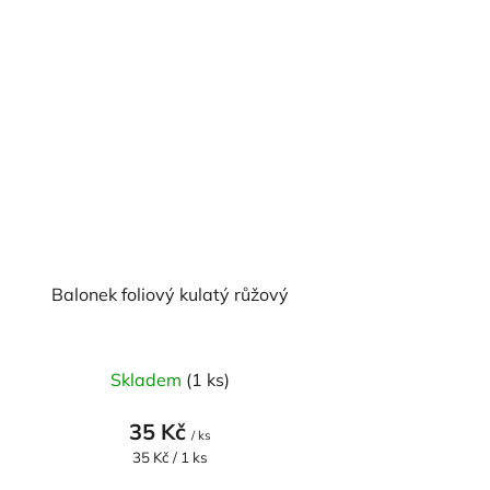
Balonek foliový kulatý růžový
Skladem
(1 ks)
35 Kč
/ ks
Měrná
35 Kč / 1 ks
cena: