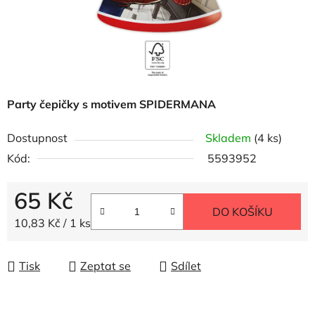
Party čepičky s motivem SPIDERMANA
Dostupnost
Skladem
(4 ks)
Kód:
5593952
65 Kč
DO KOŠÍKU
Měrná cena:
10,83 Kč / 1 ks
Tisk
Zeptat se
Sdílet