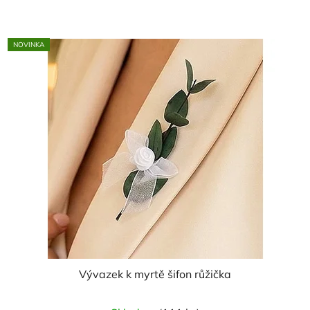
NOVINKA
Vývazek k myrtě šifon růžička