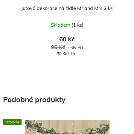
Jutová dekorace na židle Mr and Mrs 2 ks
Skladem
(1 ks)
60 Kč
95 Kč
(–36 %)
Měrná
30 Kč / 1 ks
cena:
Podobné produkty
NOVINKA