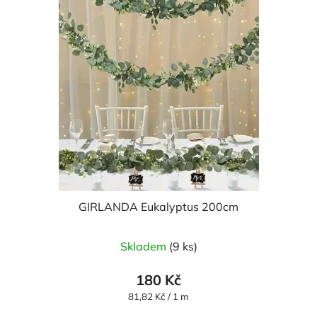
GIRLANDA Eukalyptus 200cm
Skladem
(9 ks)
180 Kč
Měrná
81,82 Kč / 1 m
cena: