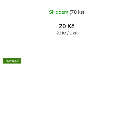
Skladem
(78 ks)
20 Kč
Měrná
20 Kč / 1 ks
cena:
NOVINKA