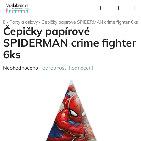
Přejít
Hledat
NÁKUP
na
KOŠÍK
obsah
Domů
/
Party a oslavy
/
Čepičky papírové SPIDERMAN crime fighter 6ks
Čepičky papírové
SPIDERMAN crime fighter
6ks
Průměrné
Neohodnoceno
Podrobnosti hodnocení
hodnocení
produktu
je
0,0
z
5
hvězdiček.