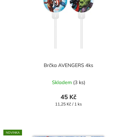
Brčka AVENGERS 4ks
Skladem
(3 ks)
45 Kč
Měrná
11,25 Kč / 1 ks
cena:
NOVINKA