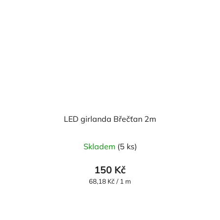
LED girlanda Břečťan 2m
Skladem
(5 ks)
150 Kč
Měrná
68,18 Kč / 1 m
cena: