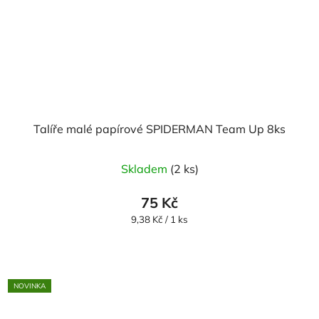
Talíře malé papírové SPIDERMAN Team Up 8ks
Skladem
(2 ks)
75 Kč
Měrná
9,38 Kč / 1 ks
cena:
NOVINKA