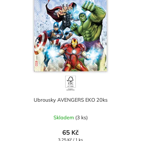
Ubrousky AVENGERS EKO 20ks
Skladem
(3 ks)
65 Kč
Měrná
3,25 Kč / 1 ks