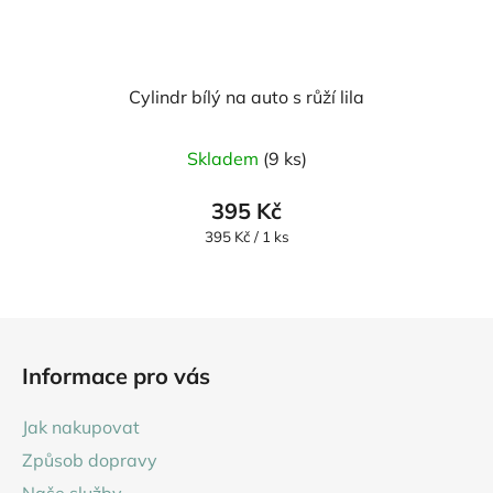
Cylindr bílý na auto s růží lila
Skladem
(9 ks)
395 Kč
Měrná
395 Kč / 1 ks
cena:
Z
á
Informace pro vás
p
a
Jak nakupovat
t
Způsob dopravy
í