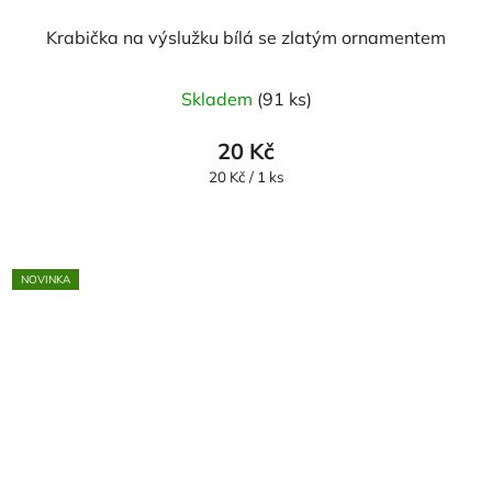
Krabička na výslužku bílá se zlatým ornamentem
Skladem
(91 ks)
20 Kč
Měrná
20 Kč / 1 ks
cena:
NOVINKA