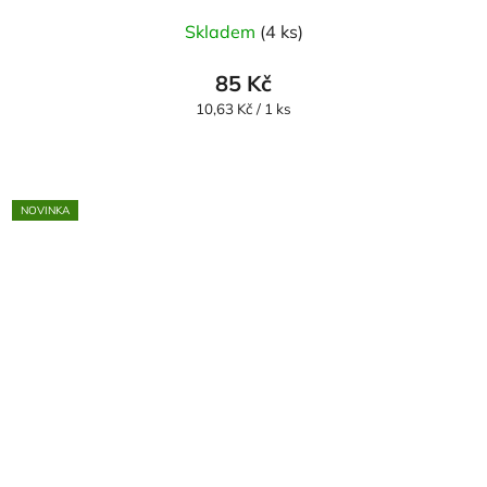
Skladem
(4 ks)
85 Kč
Měrná
10,63 Kč / 1 ks
cena:
NOVINKA