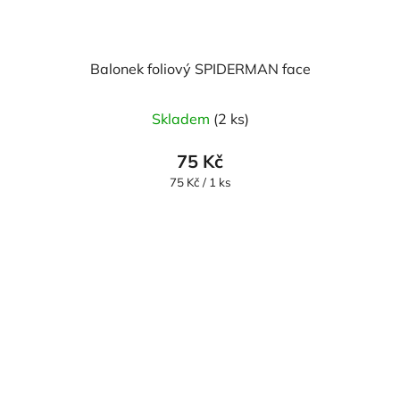
Balonek foliový SPIDERMAN face
Skladem
(2 ks)
75 Kč
Měrná
75 Kč / 1 ks
cena: