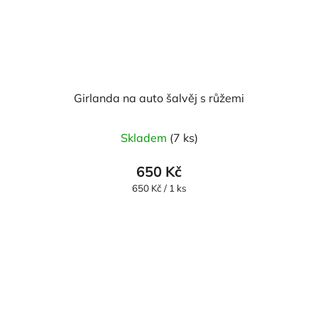
Girlanda na auto šalvěj s růžemi
Skladem
(7 ks)
650 Kč
Měrná
650 Kč / 1 ks
cena: