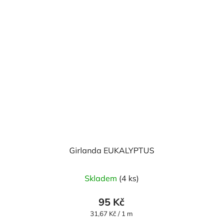
Girlanda EUKALYPTUS
Skladem
(4 ks)
95 Kč
Měrná
31,67 Kč / 1 m
cena: