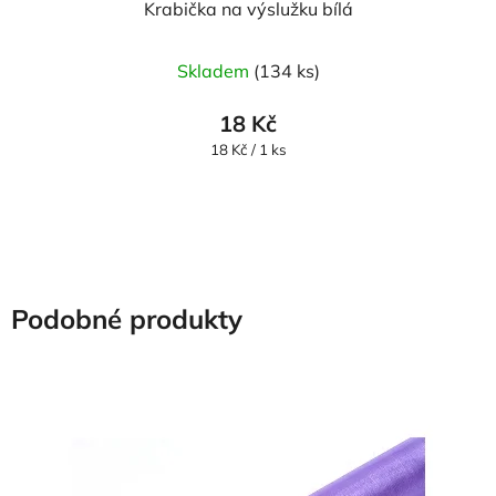
Krabička na výslužku bílá
Skladem
(134 ks)
18 Kč
Měrná
18 Kč / 1 ks
cena:
Podobné produkty