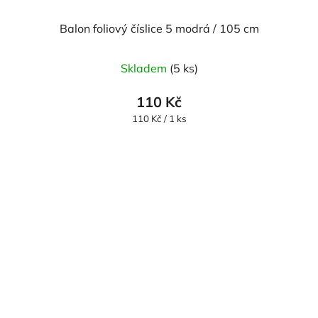
Balon foliový číslice 5 modrá / 105 cm
Skladem
(5 ks)
110 Kč
Měrná
110 Kč / 1 ks
cena: