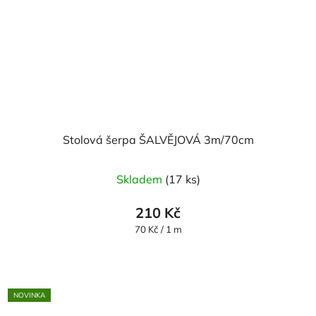
Stolová šerpa ŠALVĚJOVÁ 3m/70cm
Průměrné
Skladem
(17 ks)
hodnocení
produktu
210 Kč
je
Měrná
70 Kč / 1 m
cena:
5,0
z
5
NOVINKA
hvězdiček.