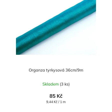
Organza tyrkysová 36cm/9m
Průměrné
Skladem
(3 ks)
hodnocení
produktu
85 Kč
je
Měrná
9,44 Kč / 1 m
cena:
5,0