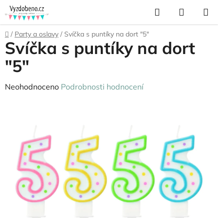
Přejít
Hledat
NÁKUP
na
KOŠÍK
obsah
Domů
/
Party a oslavy
/
Svíčka s puntíky na dort "5"
Svíčka s puntíky na dort
"5"
Průměrné
Neohodnoceno
Podrobnosti hodnocení
hodnocení
produktu
je
0,0
z
5
hvězdiček.