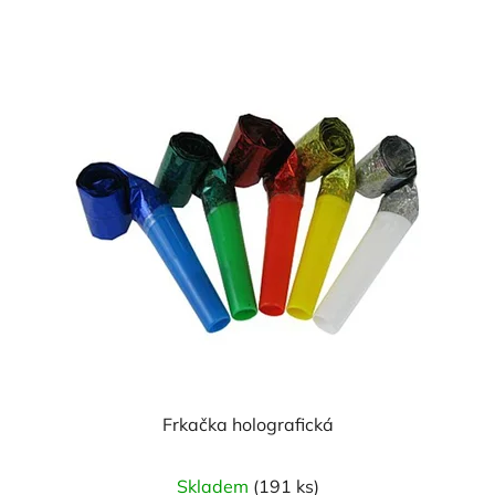
z
5
hvězdiček.
Frkačka holografická
Skladem
(191 ks)