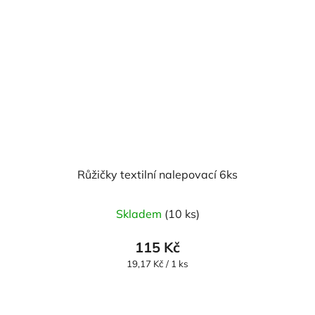
Růžičky textilní nalepovací 6ks
Průměrné
Skladem
(10 ks)
hodnocení
produktu
115 Kč
je
Měrná
19,17 Kč / 1 ks
cena:
5,0
z