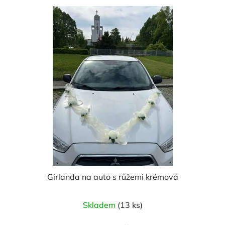
5
hvězdiček.
Girlanda na auto s růžemi krémová
Skladem
(13 ks)