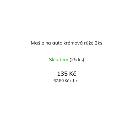
Mašle na auto krémová růže 2ks
Skladem
(25 ks)
135 Kč
Měrná
67,50 Kč / 1 ks
cena: