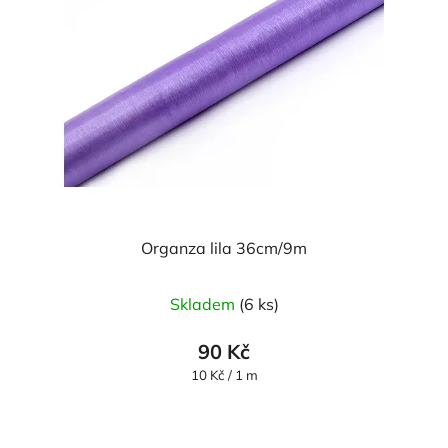
Organza lila 36cm/9m
Průměrné
Skladem
(6 ks)
hodnocení
produktu
90 Kč
je
Měrná
10 Kč / 1 m
cena:
5,0
z