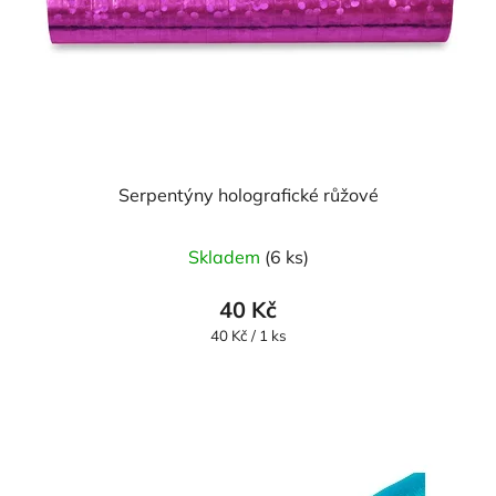
Serpentýny holografické růžové
Skladem
(6 ks)
40 Kč
Měrná
40 Kč / 1 ks
cena: