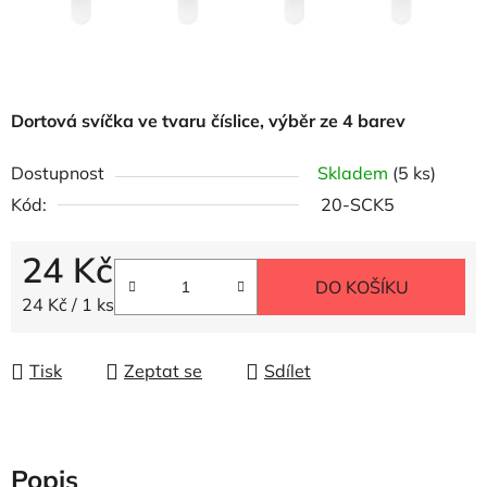
Dortová svíčka ve tvaru číslice, výběr ze 4 barev
Dostupnost
Skladem
(5 ks)
Kód:
20-SCK5
24 Kč
DO KOŠÍKU
Měrná cena:
24 Kč / 1 ks
Tisk
Zeptat se
Sdílet
Popis