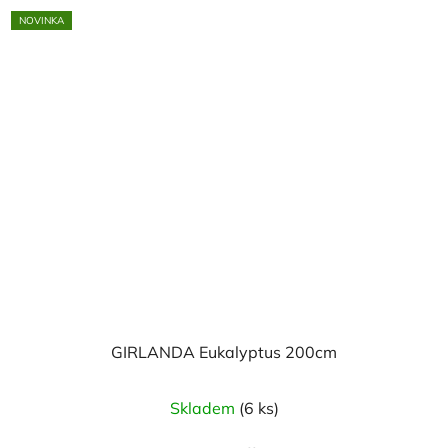
5
NOVINKA
hvězdiček.
GIRLANDA Eukalyptus 200cm
Skladem
(6 ks)