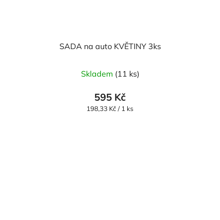
SADA na auto KVĚTINY 3ks
Průměrné
Skladem
(11 ks)
hodnocení
produktu
595 Kč
je
Měrná
198,33 Kč / 1 ks
cena:
5,0
z
5
hvězdiček.