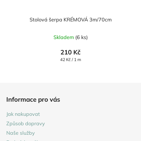
Stolová šerpa KRÉMOVÁ 3m/70cm
Skladem
(6 ks)
210 Kč
Měrná
42 Kč / 1 m
cena:
Z
á
Informace pro vás
p
a
Jak nakupovat
t
Způsob dopravy
í
Naše služby