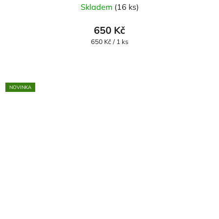
Skladem
(16 ks)
650 Kč
Měrná
650 Kč / 1 ks
cena:
NOVINKA