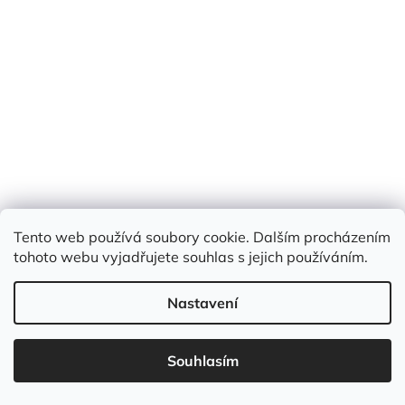
Tento web používá soubory cookie. Dalším procházením
tohoto webu vyjadřujete souhlas s jejich používáním.
Balonek pastelový transparentní 28cm
Nastavení
Skladem
(159 ks)
3 Kč
/ ks
Souhlasím
Měrná
3 Kč / 1 ks
cena: