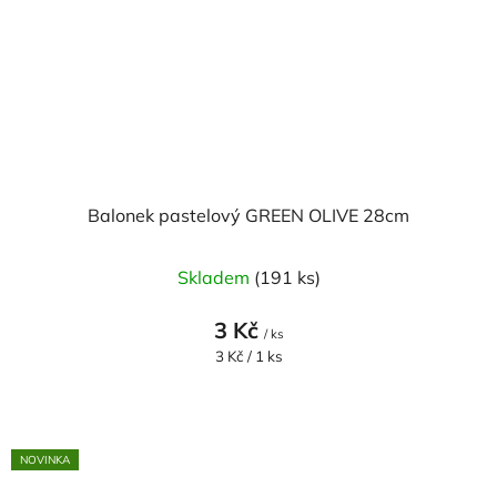
Balonek pastelový GREEN OLIVE 28cm
Skladem
(191 ks)
3 Kč
/ ks
Měrná
3 Kč / 1 ks
cena:
NOVINKA