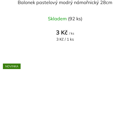
Balonek pastelový modrý námořnický 28cm
Skladem
(92 ks)
3 Kč
/ ks
Měrná
3 Kč / 1 ks
cena:
NOVINKA