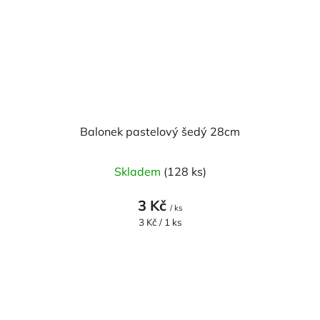
Balonek pastelový šedý 28cm
Skladem
(128 ks)
3 Kč
/ ks
Měrná
3 Kč / 1 ks
cena: