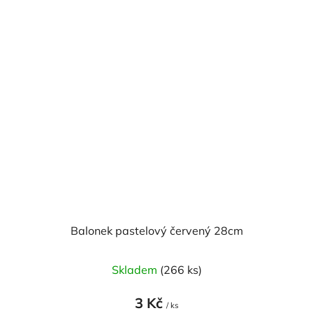
Balonek pastelový červený 28cm
Průměrné
Skladem
(266 ks)
hodnocení
produktu
3 Kč
/ ks