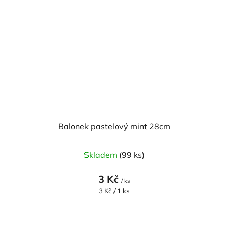
Balonek pastelový mint 28cm
Skladem
(99 ks)
3 Kč
/ ks
Měrná
3 Kč / 1 ks
cena: