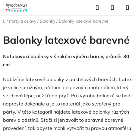
Přejít
Hledat
NÁKUP
na
KOŠÍK
obsah
Domů
/
Party a oslavy
/
Balonky
/
Balonky latexové barevné
Balonky latexové barevné
Nafukovací balónky v širokém výběru barev, průměr 30
cm
Nabízíme latexové balonky v pastelových barvách. Latex
je velice pružným, při tom ale pevným materiálem, který
se chová lépe, než třeba pryž. Pro výrobu balonků se hodí
naprosto dokonale a je to materiál jako stvořený pro
párty. V této kategorii najdete latexové balonky různých
barev a odstínů. Stačí si jen zvolit to správné barevné
provedení, tak abyste mohli vytvořit tu pravou atmosféru