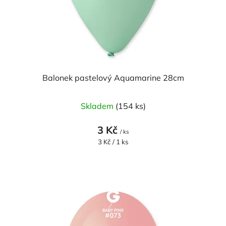
ů
d
u
k
t
ů
Balonek pastelový Aquamarine 28cm
Skladem
(154 ks)
3 Kč
/ ks
Měrná
3 Kč / 1 ks
cena: