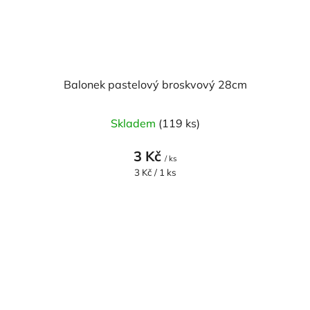
Balonek pastelový broskvový 28cm
Skladem
(119 ks)
3 Kč
/ ks
Měrná
3 Kč / 1 ks
cena: