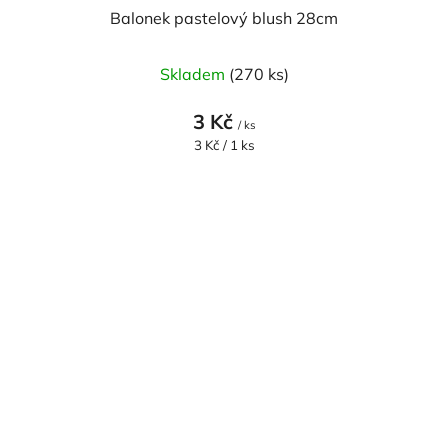
Balonek pastelový blush 28cm
Skladem
(270 ks)
3 Kč
/ ks
Měrná
3 Kč / 1 ks
cena: