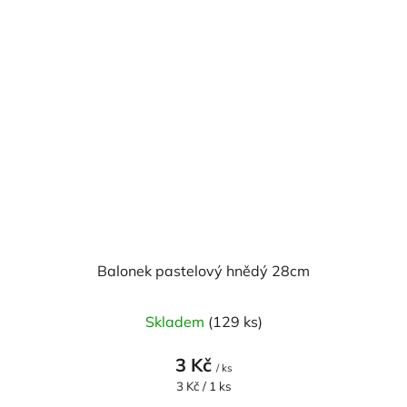
Balonek pastelový hnědý 28cm
Skladem
(129 ks)
3 Kč
/ ks
Měrná
3 Kč / 1 ks
cena: