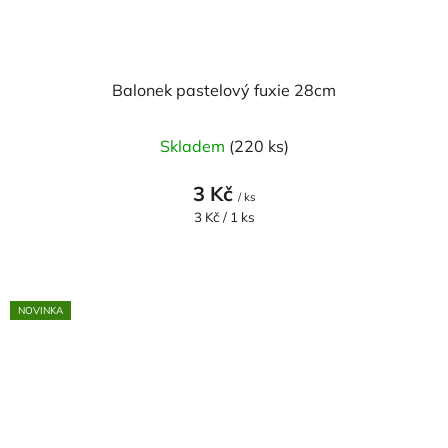
Balonek pastelový fuxie 28cm
Skladem
(220 ks)
3 Kč
/ ks
Měrná
3 Kč / 1 ks
cena:
NOVINKA