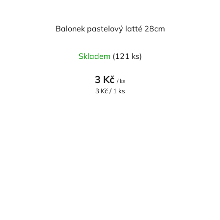
Balonek pastelový latté 28cm
Skladem
(121 ks)
3 Kč
/ ks
Měrná
3 Kč / 1 ks
cena: