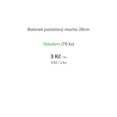
Balonek pastelový mocha 28cm
Skladem
(76 ks)
3 Kč
/ ks
Měrná
3 Kč / 1 ks
cena: