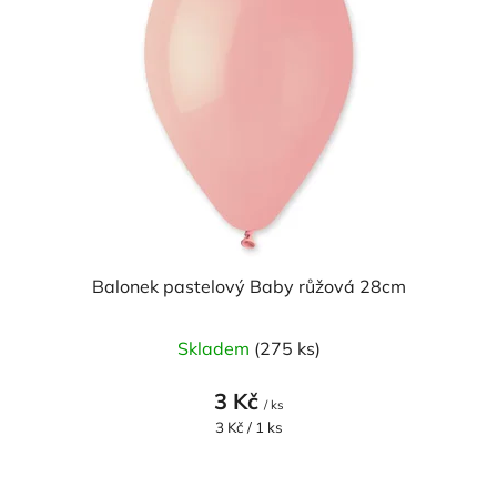
Balonek pastelový Baby růžová 28cm
Skladem
(275 ks)
3 Kč
/ ks
Měrná
3 Kč / 1 ks
cena: