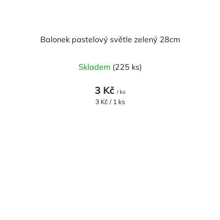
Balonek pastelový světle zelený 28cm
Skladem
(225 ks)
3 Kč
/ ks
Měrná
3 Kč / 1 ks
cena: