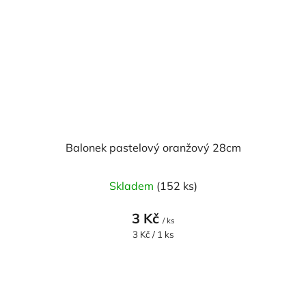
Balonek pastelový oranžový 28cm
Skladem
(152 ks)
3 Kč
/ ks
Měrná
3 Kč / 1 ks
cena: