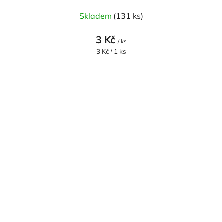
Skladem
(131 ks)
3 Kč
/ ks
Měrná
3 Kč / 1 ks
cena: