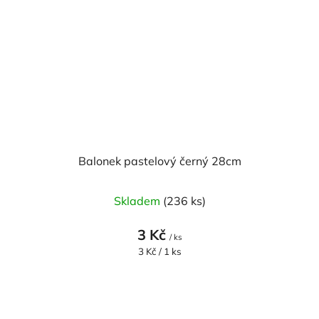
Balonek pastelový černý 28cm
Skladem
(236 ks)
3 Kč
/ ks
Měrná
3 Kč / 1 ks
cena: