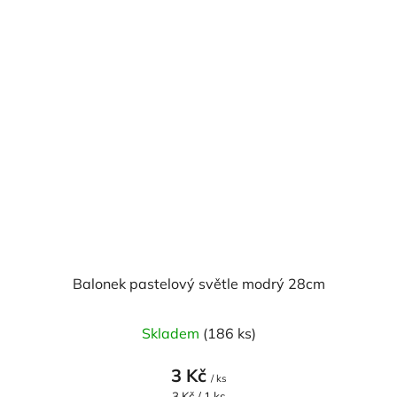
Balonek pastelový světle modrý 28cm
Skladem
(186 ks)
3 Kč
/ ks
Měrná
3 Kč / 1 ks