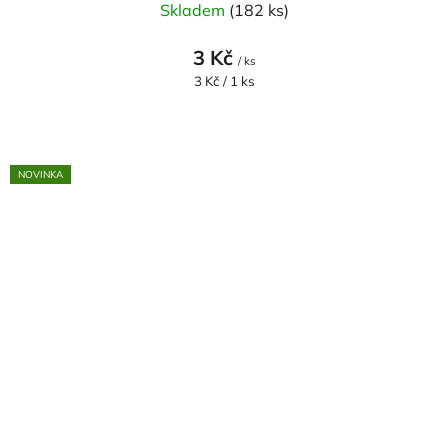
Skladem
(182 ks)
3 Kč
/ ks
Měrná
3 Kč / 1 ks
cena:
NOVINKA