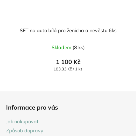
SET na auto bílá pro ženicha a nevěstu 6ks
Skladem
(8 ks)
1 100 Kč
Měrná
183,33 Kč / 1 ks
cena:
Z
á
Informace pro vás
p
a
Jak nakupovat
t
Způsob dopravy
í