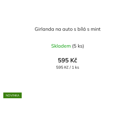
Girlanda na auto s bílá s mint
Skladem
(5 ks)
595 Kč
Měrná
595 Kč / 1 ks
cena:
NOVINKA