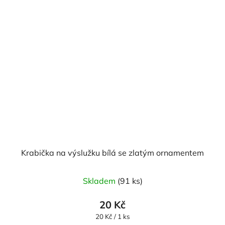
Krabička na výslužku bílá se zlatým ornamentem
Skladem
(91 ks)
20 Kč
Měrná
20 Kč / 1 ks