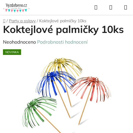
Přejít
Hledat
NÁKUP
na
KOŠÍK
obsah
Domů
/
Party a oslavy
/
Koktejlové palmičky 10ks
Koktejlové palmičky 10ks
Průměrné
Neohodnoceno
Podrobnosti hodnocení
hodnocení
NOVINKA
produktu
je
0,0
z
5
hvězdiček.