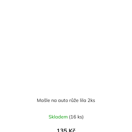
hvězdiček.
Mašle na auto růže lila 2ks
Skladem
(16 ks)
135 Kč