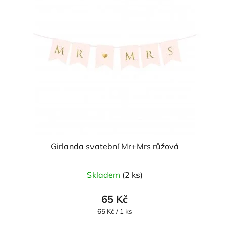
Girlanda svatební Mr+Mrs růžová
Skladem
(2 ks)
65 Kč
Měrná
65 Kč / 1 ks
cena: