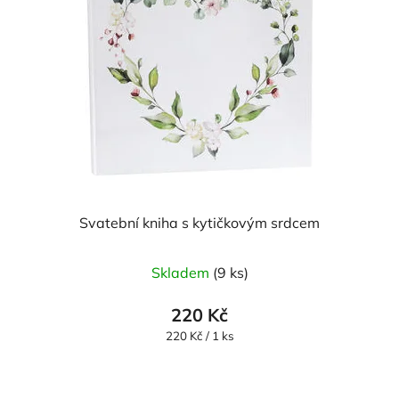
Svatební kniha s kytičkovým srdcem
Skladem
(9 ks)
220 Kč
Měrná
220 Kč / 1 ks
cena: