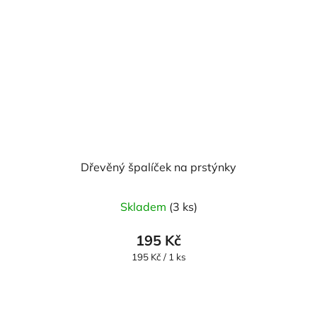
Dřevěný špalíček na prstýnky
Průměrné
Skladem
(3 ks)
hodnocení
produktu
195 Kč
je
Měrná
195 Kč / 1 ks
cena:
5,0
z
5