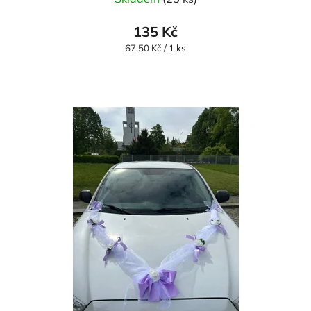
135 Kč
Měrná
67,50 Kč / 1 ks
cena: