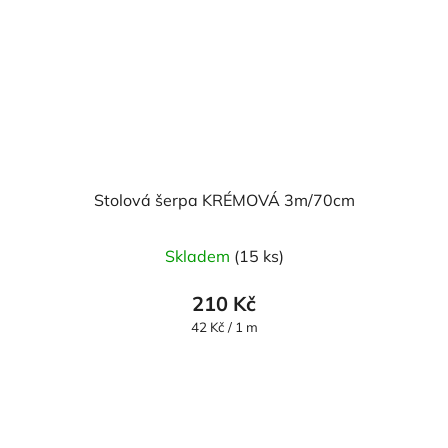
Stolová šerpa KRÉMOVÁ 3m/70cm
Skladem
(15 ks)
210 Kč
Měrná
42 Kč / 1 m
cena: