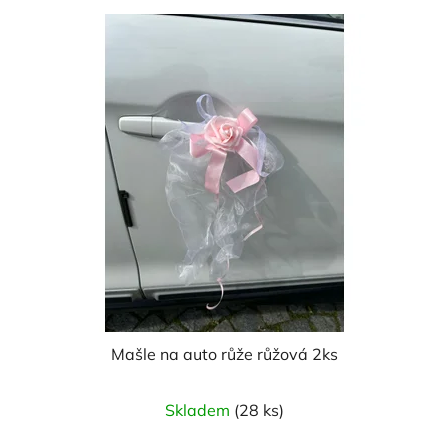
Mašle na auto růže růžová 2ks
Průměrné
Skladem
(28 ks)
hodnocení
produktu