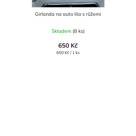
Girlanda na auto lila s růžemi
Průměrné
Skladem
(8 ks)
hodnocení
produktu
650 Kč
je
Měrná
650 Kč / 1 ks
cena:
5,0
z
5
hvězdiček.