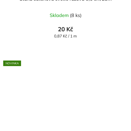
Skladem
(8 ks)
20 Kč
Měrná
0,87 Kč / 1 m
cena:
NOVINKA