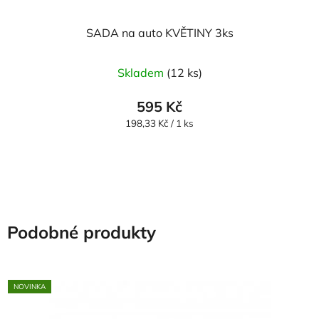
SADA na auto KVĚTINY 3ks
Průměrné
Skladem
(12 ks)
hodnocení
produktu
595 Kč
je
Měrná
198,33 Kč / 1 ks
cena:
5,0
z
5
hvězdiček.
Podobné produkty
NOVINKA