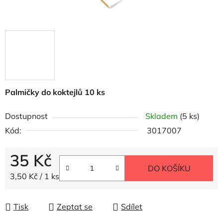
Palmičky do koktejlů 10 ks
Dostupnost
Skladem
(5 ks)
Kód:
3017007
35 Kč
DO KOŠÍKU
Měrná cena:
3,50 Kč / 1 ks
Tisk
Zeptat se
Sdílet