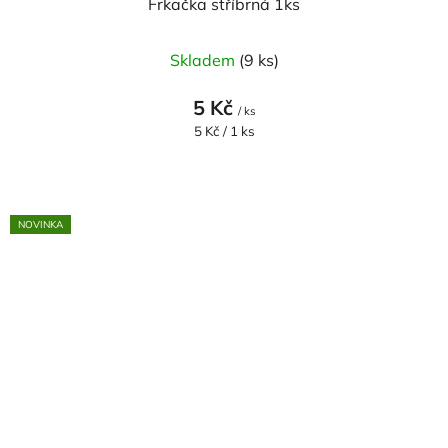
Frkačka stříbrná 1ks
Skladem
(9 ks)
5 Kč
/ ks
Měrná
5 Kč / 1 ks
cena:
NOVINKA