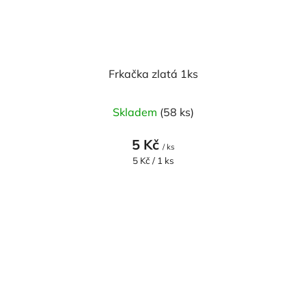
Frkačka zlatá 1ks
Skladem
(58 ks)
5 Kč
/ ks
Měrná
5 Kč / 1 ks
cena: