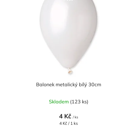
Balonek metalický bílý 30cm
Skladem
(123 ks)
4 Kč
/ ks
Měrná
4 Kč / 1 ks
cena: