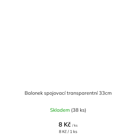
Balonek spojovací transparentní 33cm
Skladem
(38 ks)
8 Kč
/ ks
Měrná
8 Kč / 1 ks