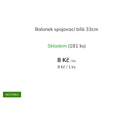
Balonek spojovací bílá 33cm
Skladem
(181 ks)
8 Kč
/ ks
Měrná
8 Kč / 1 ks
cena:
NOVINKA