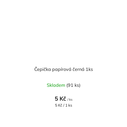
Čepička papírová černá 1ks
Skladem
(91 ks)
5 Kč
/ ks
Měrná
5 Kč / 1 ks
cena: