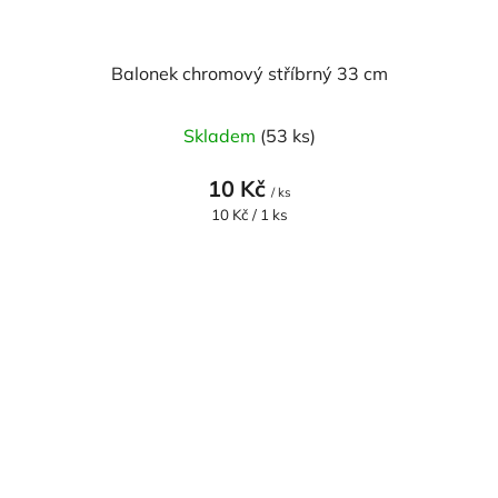
Balonek chromový stříbrný 33 cm
Skladem
(53 ks)
10 Kč
/ ks
Měrná
10 Kč / 1 ks
cena: