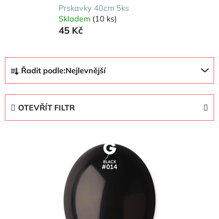
Prskavky 40cm 5ks
Skladem
(10 ks)
45 Kč
Ř
Řadit podle:
Nejlevnější
a
z
e
OTEVŘÍT FILTR
n
í
V
p
ý
r
p
o
i
d
s
u
p
k
r
t