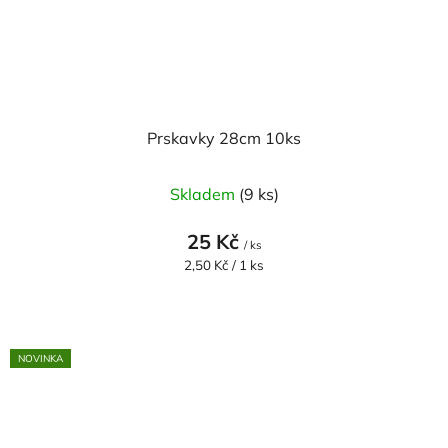
Prskavky 28cm 10ks
Průměrné
Skladem
(9 ks)
hodnocení
produktu
25 Kč
/ ks
je
Měrná
2,50 Kč / 1 ks
cena:
5,0
z
5
NOVINKA
hvězdiček.