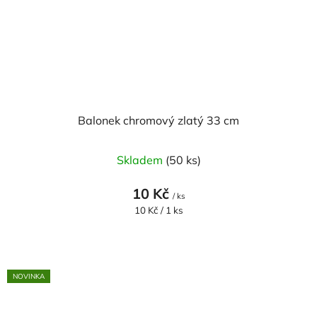
Balonek chromový zlatý 33 cm
Skladem
(50 ks)
10 Kč
/ ks
Měrná
10 Kč / 1 ks
cena:
NOVINKA