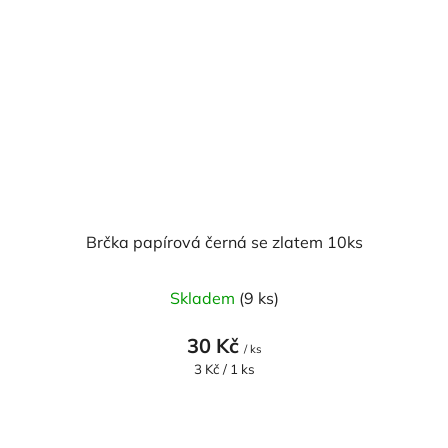
Brčka papírová černá se zlatem 10ks
Skladem
(9 ks)
30 Kč
/ ks
Měrná
3 Kč / 1 ks
cena: