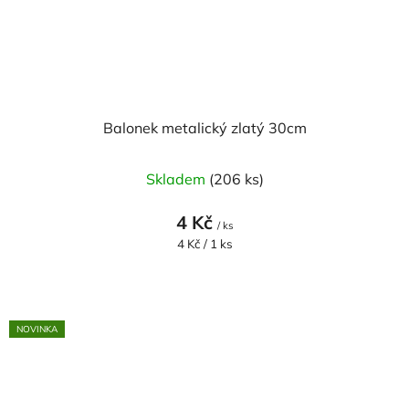
Balonek metalický zlatý 30cm
Skladem
(206 ks)
4 Kč
/ ks
Měrná
4 Kč / 1 ks
cena:
NOVINKA