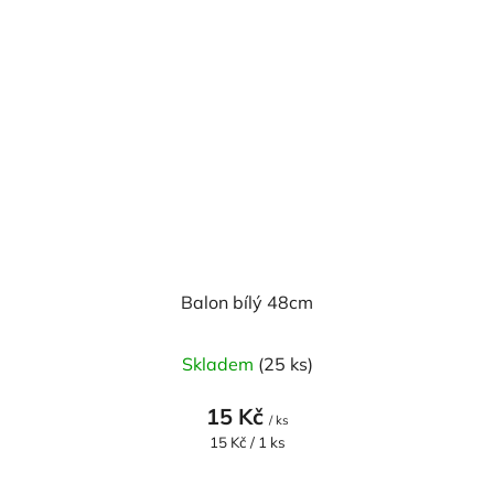
Balon bílý 48cm
Skladem
(25 ks)
15 Kč
/ ks
Měrná
15 Kč / 1 ks
cena: