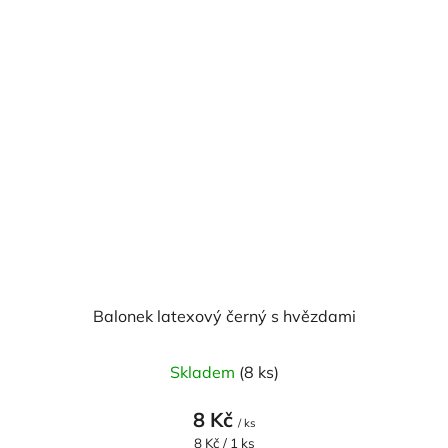
Balonek latexový černý s hvězdami
Skladem
(8 ks)
8 Kč
/ ks
Měrná
8 Kč / 1 ks