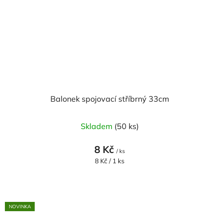
Balonek spojovací stříbrný 33cm
Skladem
(50 ks)
8 Kč
/ ks
Měrná
8 Kč / 1 ks
cena:
NOVINKA