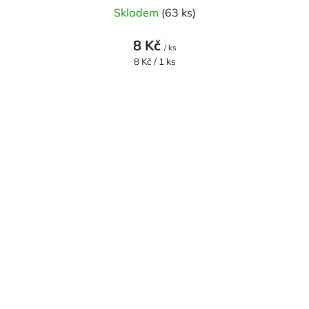
Skladem
(63 ks)
8 Kč
/ ks
Měrná
8 Kč / 1 ks
cena: