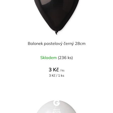
o
ů
d
u
k
t
ů
Balonek pastelový černý 28cm
Skladem
(236 ks)
3 Kč
/ ks
Měrná
3 Kč / 1 ks
cena: