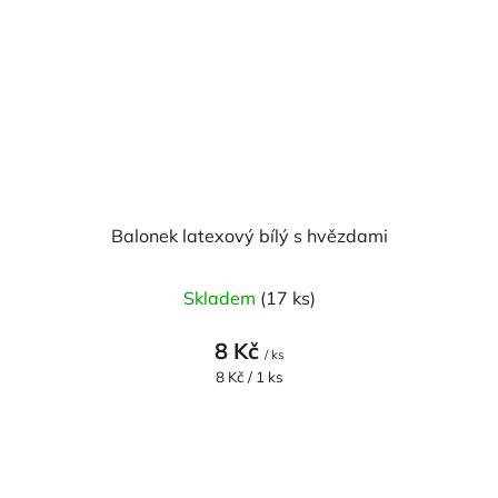
Balonek latexový bílý s hvězdami
Skladem
(17 ks)
8 Kč
/ ks
Měrná
8 Kč / 1 ks
cena: