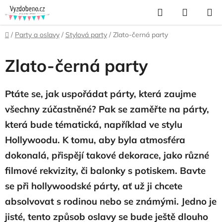
Přejít
Hledat
NÁKUP
na
KOŠÍK
obsah
Domů
/
Party a oslavy
/
Stylová party
/
Zlato-černá party
Zlato-černá party
Ptáte se, jak uspořádat párty, která zaujme
všechny zúčastněné? Pak se zaměřte na párty,
která bude tématická, například ve stylu
Hollywoodu. K tomu, aby byla atmosféra
dokonalá, přispějí takové dekorace, jako různé
filmové rekvizity, či balonky s potiskem. Bavte
se při hollywoodské párty, ať už ji chcete
absolvovat s rodinou nebo se známými. Jedno je
jisté, tento způsob oslavy se bude ještě dlouho