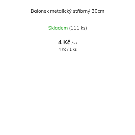
Balonek metalický stříbrný 30cm
Skladem
(111 ks)
4 Kč
/ ks
Měrná
4 Kč / 1 ks
cena: