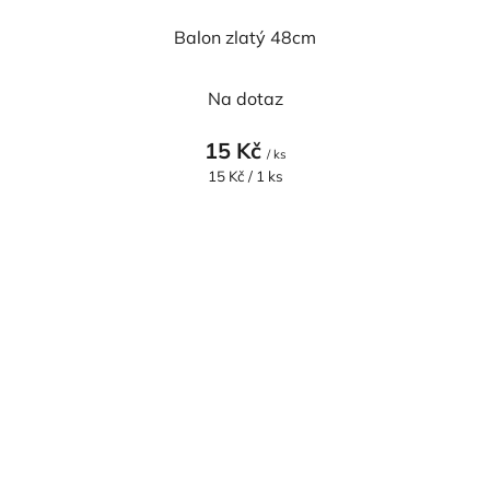
Balon zlatý 48cm
Na dotaz
15 Kč
/ ks
Měrná
15 Kč / 1 ks
cena: