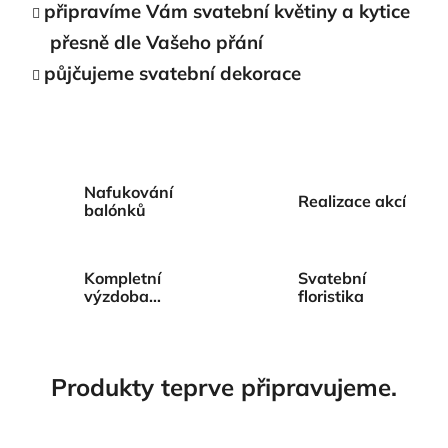
připravíme Vám svatební květiny a kytice
přesně dle Vašeho přání
půjčujeme svatební dekorace
Nafukování
Realizace akcí
balónků
Kompletní
Svatební
výzdoba
floristika
Vašeho
svatebního
dne
Produkty teprve připravujeme.