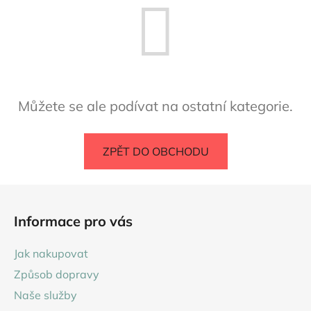
Můžete se ale podívat na ostatní kategorie.
ZPĚT DO OBCHODU
Z
á
Informace pro vás
p
a
Jak nakupovat
t
Způsob dopravy
í
Naše služby