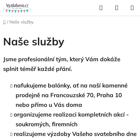
Přejít
Hledat
NÁKUP
na
KOŠÍK
obsah
Domů
/
Naše služby
Naše služby
Jsme profesionální tým, který Vám dokáže
splnit téměř každé přání.
nafukujeme balónky, ať na naší kamenné
prodejně na Francouzské 70, Praha 10
nebo přímo u Vás doma
organizujeme realizaci kompletních akcí -
soukromých, firemních
realizujeme výzdoby Vašeho svatebního dne