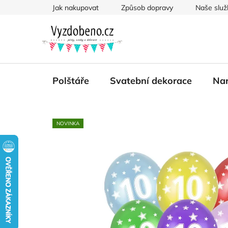
Přejít
Jak nakupovat
Způsob dopravy
Naše služ
na
obsah
Polštáře
Svatební dekorace
Nar
NOVINKA