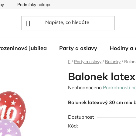
by
Podmínky nákupu
ozeninová jubilea
Party a oslavy
Hodiny a 
Domů
/
Party a oslavy
/
Balonky
/
Balon
Balonek latex
Průměrné
Neohodnoceno
Podrobnosti h
hodnocení
Balonek latexový 30 cm mix b
produktu
je
Dostupnost
0,0
Kód:
z