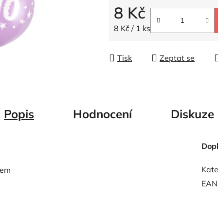
5
8 Kč
hvězdiček.
Měrná cena:
8 Kč / 1 ks
Tisk
Zeptat se
Popis
Hodnocení
Diskuze
Dop
Kate
kem
EAN