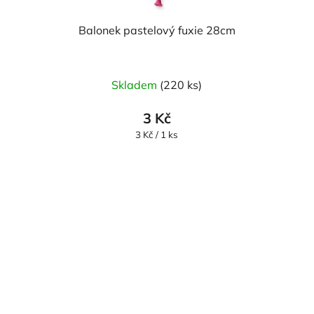
Balonek pastelový fuxie 28cm
Skladem
(220 ks)
3 Kč
Měrná
3 Kč / 1 ks
cena: