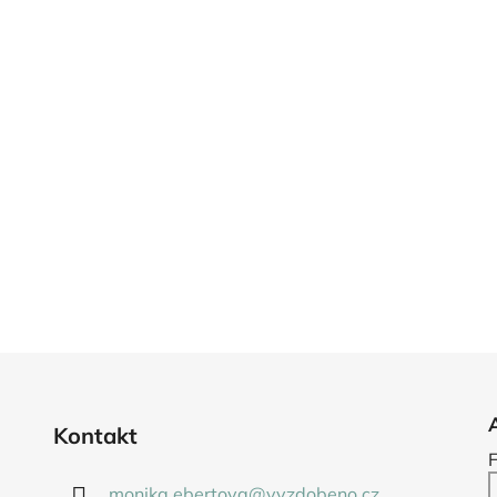
Kontakt
monika.ebertova
@
vyzdobeno.cz