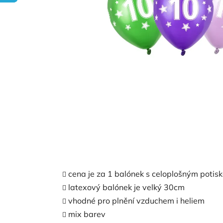
cena je za 1 balónek s celoplošným potis
latexový balónek je velký 30cm
vhodné pro plnění vzduchem i heliem
mix barev