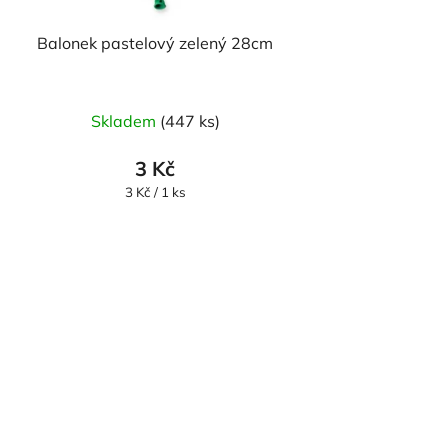
Balonek pastelový zelený 28cm
Skladem
(447 ks)
3 Kč
Měrná
3 Kč / 1 ks
cena: