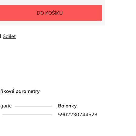
DO KOŠÍKU
Sdílet
lňkové parametry
gorie
Balonky
5902230744523