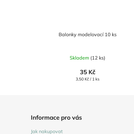
Balonky modelovací 10 ks
Skladem
(12 ks)
35 Kč
Měrná
3,50 Kč / 1 ks
cena:
Z
á
Informace pro vás
p
a
Jak nakupovat