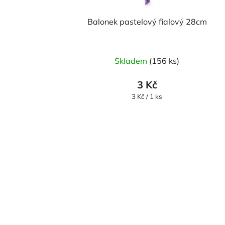
Balonek pastelový fialový 28cm
Průměrné
Skladem
(156 ks)
hodnocení
produktu
3 Kč
je
Měrná
3 Kč / 1 ks
cena:
5,0
z
5
hvězdiček.