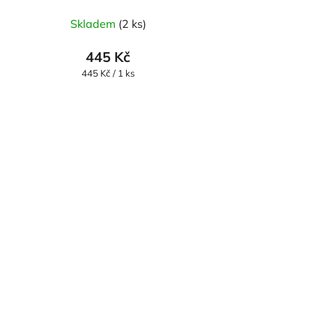
Skladem
(2 ks)
445 Kč
Měrná
445 Kč / 1 ks
cena: