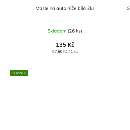
Mašle na auto růže bílá 2ks
S
Skladem
(26 ks)
135 Kč
Měrná
67,50 Kč / 1 ks
cena:
NOVINKA