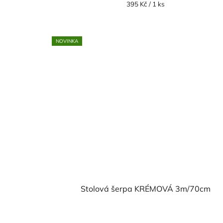
Měrná
395 Kč / 1 ks
cena:
NOVINKA
Stolová šerpa KRÉMOVÁ 3m/70cm