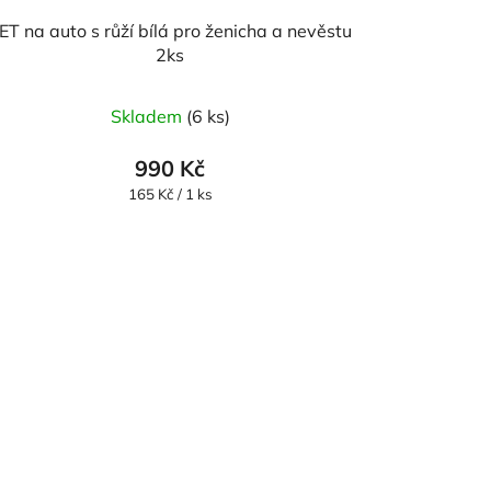
ET na auto s růží bílá pro ženicha a nevěstu
2ks
Průměrné
Skladem
(6 ks)
hodnocení
produktu
990 Kč
je
Měrná
165 Kč / 1 ks
cena:
5,0
z
5
hvězdiček.