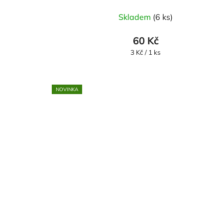
Skladem
(6 ks)
60 Kč
Měrná
3 Kč / 1 ks
cena:
NOVINKA