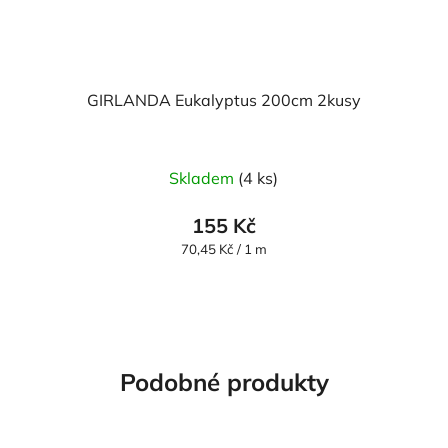
GIRLANDA Eukalyptus 200cm 2kusy
Skladem
(4 ks)
155 Kč
Měrná
70,45 Kč / 1 m
cena:
Podobné produkty