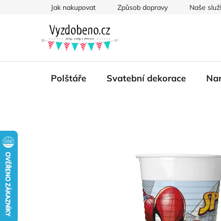
Přejít
Jak nakupovat
Způsob dopravy
Naše služ
na
obsah
Polštáře
Svatební dekorace
Nar