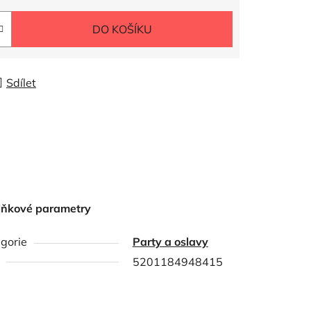
DO KOŠÍKU
Sdílet
lňkové parametry
gorie
Party a oslavy
5201184948415