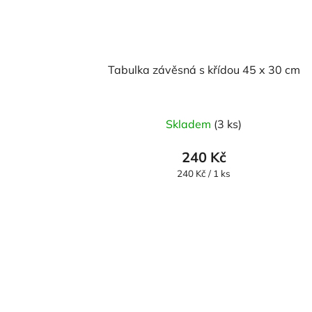
Tabulka závěsná s křídou 45 x 30 cm
Skladem
(3 ks)
240 Kč
Měrná
240 Kč / 1 ks
cena: