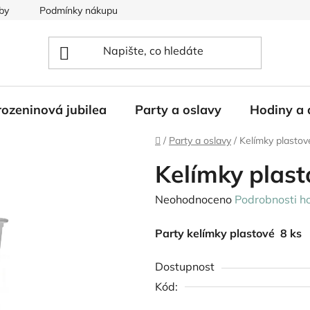
by
Podmínky nákupu
ozeninová jubilea
Party a oslavy
Hodiny a 
Domů
/
Party a oslavy
/
Kelímky plast
Kelímky plas
Průměrné
Neohodnoceno
Podrobnosti h
hodnocení
Party kelímky plastové 8 ks
produktu
je
Dostupnost
0,0
Kód:
z