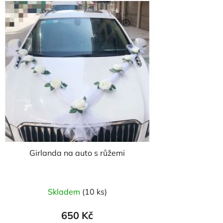
Girlanda na auto s růžemi
Průměrné
Skladem
(10 ks)
hodnocení
produktu
650 Kč