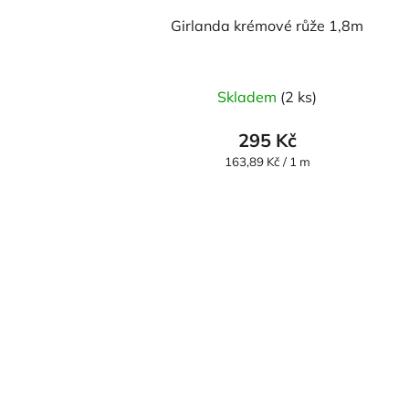
Girlanda krémové růže 1,8m
Skladem
(2 ks)
295 Kč
Měrná
163,89 Kč / 1 m
cena: