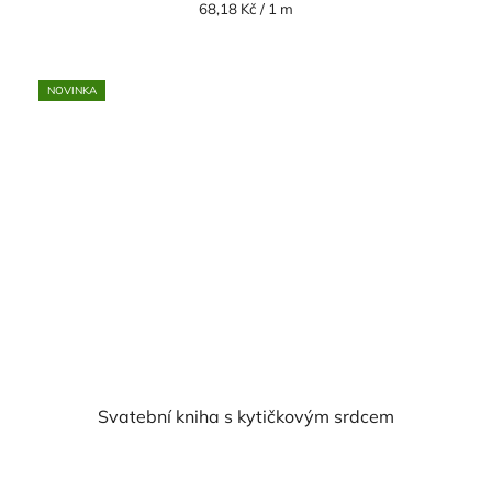
Měrná
68,18 Kč / 1 m
cena:
NOVINKA
Svatební kniha s kytičkovým srdcem