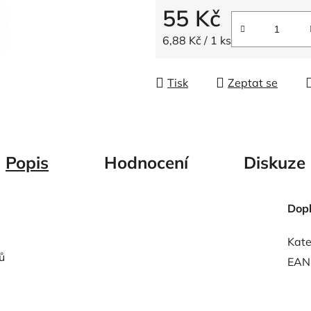
5
55 Kč
hvězdiček.
Měrná cena:
6,88 Kč / 1 ks
Tisk
Zeptat se
Popis
Hodnocení
Diskuze
Dop
Kate
ů
EAN