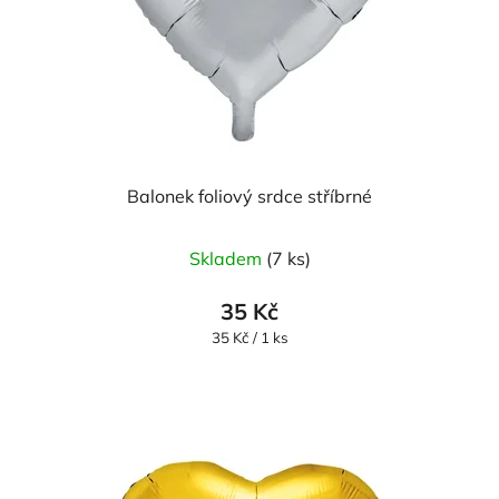
Balonek foliový srdce stříbrné
Skladem
(7 ks)
35 Kč
Měrná
35 Kč / 1 ks
cena: