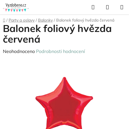
Přejít
Hledat
NÁKUP
na
KOŠÍK
obsah
Domů
/
Party a oslavy
/
Balonky
/
Balonek foliový hvězda červená
Balonek foliový hvězda
červená
Průměrné
Neohodnoceno
Podrobnosti hodnocení
hodnocení
produktu
je
0,0
z
5
hvězdiček.