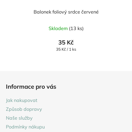
Balonek foliový srdce červené
Skladem
(13 ks)
35 Kč
Měrná
35 Kč / 1 ks
cena:
Z
á
Informace pro vás
p
a
Jak nakupovat
t
Způsob dopravy
í
Naše služby
Podmínky nákupu