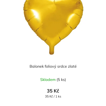
Balonek foliový srdce zlaté
Skladem
(5 ks)
35 Kč
Měrná
35 Kč / 1 ks
cena: