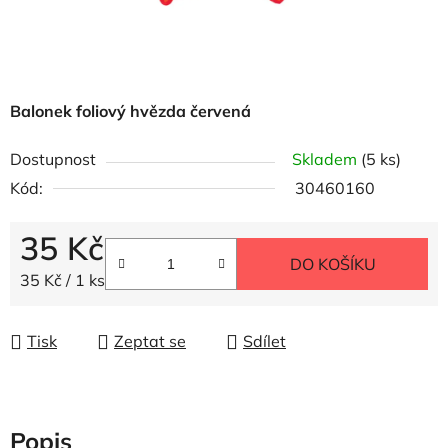
Balonek foliový hvězda červená
Dostupnost
Skladem
(5 ks)
Kód:
30460160
35 Kč
DO KOŠÍKU
Měrná cena:
35 Kč / 1 ks
Tisk
Zeptat se
Sdílet
Popis