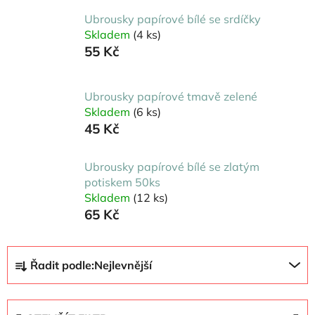
Ubrousky papírové bílé se srdíčky
Skladem
(4 ks)
55 Kč
Ubrousky papírové tmavě zelené
Skladem
(6 ks)
45 Kč
Ubrousky papírové bílé se zlatým
potiskem 50ks
Skladem
(12 ks)
65 Kč
Ř
Řadit podle:
Nejlevnější
a
z
e