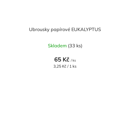
Ubrousky papírové EUKALYPTUS
Skladem
(33 ks)
65 Kč
/ ks
Měrná
3,25 Kč / 1 ks
cena: