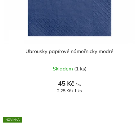
Ubrousky papírové námořnicky modré
Skladem
(1 ks)
45 Kč
/ ks
Měrná
2,25 Kč / 1 ks
cena:
NOVINKA