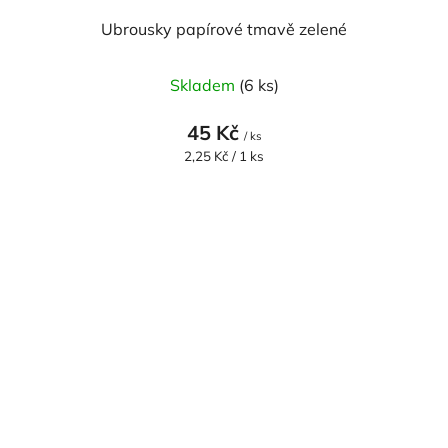
Ubrousky papírové tmavě zelené
Skladem
(6 ks)
45 Kč
/ ks
Měrná
2,25 Kč / 1 ks
cena: