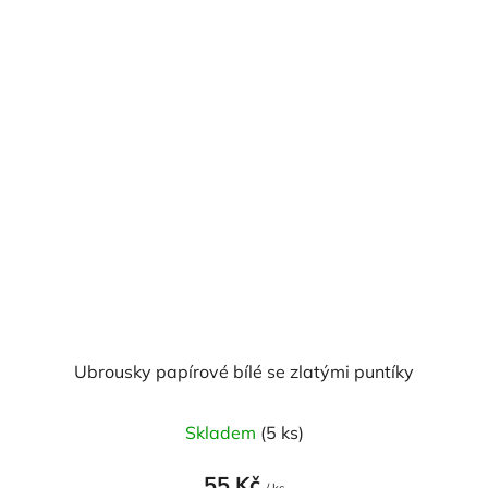
hvězdiček.
Ubrousky papírové bílé se zlatými puntíky
Průměrné
Skladem
(5 ks)
hodnocení
produktu
55 Kč