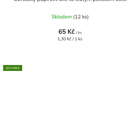
Skladem
(12 ks)
65 Kč
/ ks
Měrná
1,30 Kč / 1 ks
cena:
NOVINKA