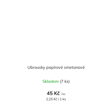
Ubrousky papírové smetanové
Skladem
(7 ks)
45 Kč
/ ks
Měrná
2,25 Kč / 1 ks
cena: