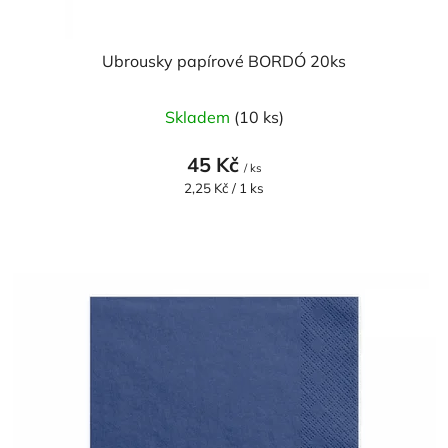
Ubrousky papírové BORDÓ 20ks
Skladem
(10 ks)
45 Kč
/ ks
Měrná
2,25 Kč / 1 ks
cena: