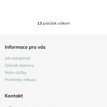
cena:
13
položek celkem
O
v
l
Z
á
á
d
Informace pro vás
p
a
a
c
Jak nakupovat
t
í
Způsob dopravy
p
í
r
Naše služby
v
Podmínky nákupu
k
y
v
Kontakt
ý
p