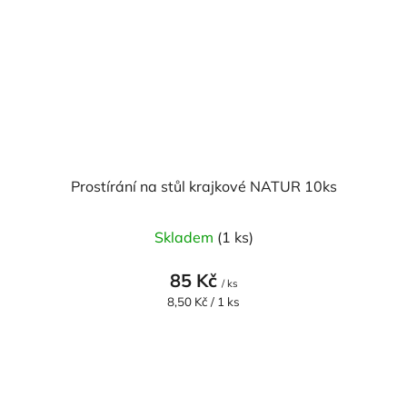
Prostírání na stůl krajkové NATUR 10ks
Skladem
(1 ks)
85 Kč
/ ks
Měrná
8,50 Kč / 1 ks
cena: