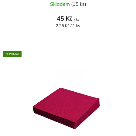
Skladem
(15 ks)
45 Kč
/ ks
Měrná
2,25 Kč / 1 ks
cena:
NOVINKA