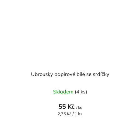
Ubrousky papírové bílé se srdíčky
Průměrné
Skladem
(4 ks)
hodnocení
produktu
55 Kč
/ ks
je
Měrná
2,75 Kč / 1 ks
cena:
5,0
z
5