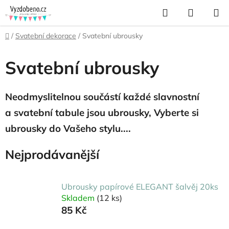
Přejít
Hledat
NÁKUP
na
KOŠÍK
obsah
Domů
/
Svatební dekorace
/
Svatební ubrousky
Svatební ubrousky
Neodmyslitelnou součástí každé slavnostní
a svatební tabule jsou ubrousky, Vyberte si
ubrousky do Vašeho stylu....
Nejprodávanější
Ubrousky papírové ELEGANT šalvěj 20ks
Skladem
(12 ks)
85 Kč