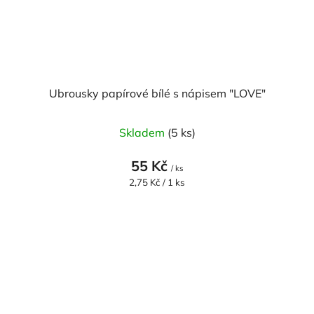
Ubrousky papírové bílé s nápisem "LOVE"
Skladem
(5 ks)
55 Kč
/ ks
Měrná
2,75 Kč / 1 ks
cena: