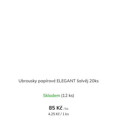
Ubrousky papírové ELEGANT šalvěj 20ks
Skladem
(12 ks)
85 Kč
/ ks
Měrná
4,25 Kč / 1 ks