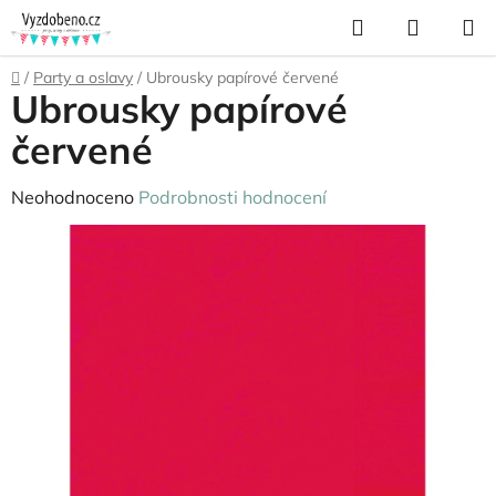
Přejít
Hledat
NÁKUP
na
KOŠÍK
obsah
Domů
/
Party a oslavy
/
Ubrousky papírové červené
Ubrousky papírové
červené
Průměrné
Neohodnoceno
Podrobnosti hodnocení
hodnocení
produktu
je
0,0
z
5
hvězdiček.