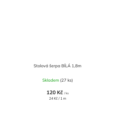
Stolová šerpa BÍLÁ 1,8m
Skladem
(27 ks)
120 Kč
/ ks
Měrná
24 Kč / 1 m
cena: