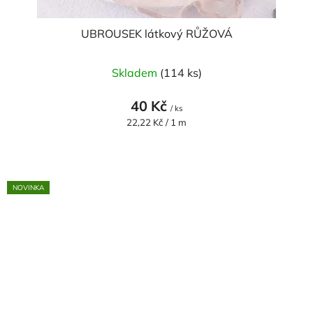
UBROUSEK látkový RŮŽOVÁ
Skladem
(114 ks)
40 Kč
/ ks
Měrná
22,22 Kč / 1 m
cena:
NOVINKA