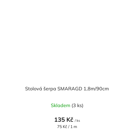
Stolová šerpa SMARAGD 1,8m/90cm
Skladem
(3 ks)
135 Kč
/ ks
Měrná
75 Kč / 1 m
cena: