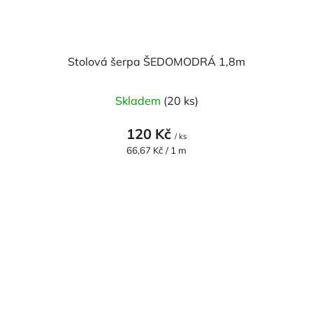
Stolová šerpa ŠEDOMODRÁ 1,8m
Skladem
(20 ks)
120 Kč
/ ks
Měrná
66,67 Kč / 1 m
cena: