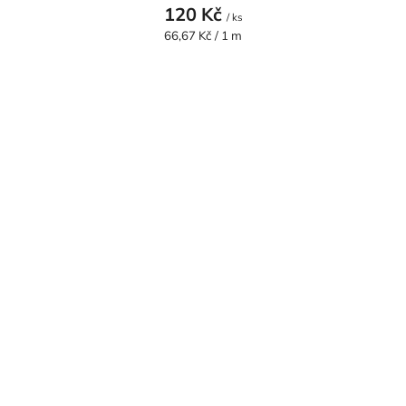
120 Kč
/ ks
Měrná
66,67 Kč / 1 m
cena: