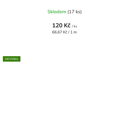
Skladem
(17 ks)
120 Kč
/ ks
Měrná
66,67 Kč / 1 m
cena:
NOVINKA