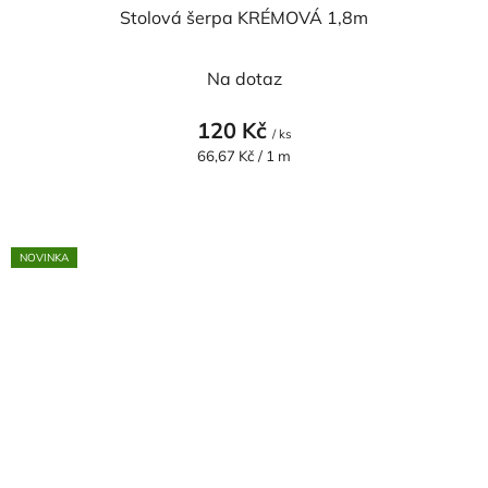
Stolová šerpa KRÉMOVÁ 1,8m
Na dotaz
120 Kč
/ ks
Měrná
66,67 Kč / 1 m
cena:
NOVINKA