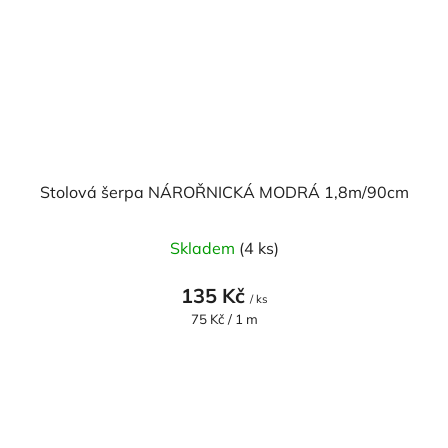
Stolová šerpa NÁROŘNICKÁ MODRÁ 1,8m/90cm
Skladem
(4 ks)
135 Kč
/ ks
Měrná
75 Kč / 1 m
cena: