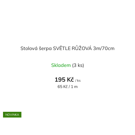
Stolová šerpa SVĚTLE RŮŽOVÁ 3m/70cm
Skladem
(3 ks)
195 Kč
/ ks
Měrná
65 Kč / 1 m
cena:
NOVINKA