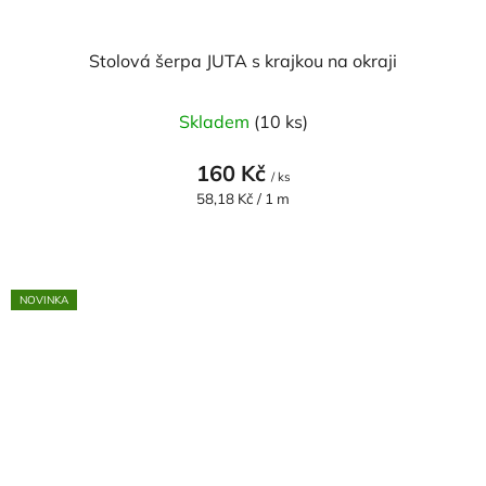
Stolová šerpa JUTA s krajkou na okraji
Skladem
(10 ks)
160 Kč
/ ks
Měrná
58,18 Kč / 1 m
cena:
NOVINKA