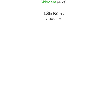
Skladem
(4 ks)
135 Kč
/ ks
Měrná
75 Kč / 1 m
cena: