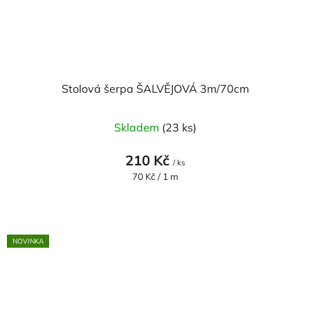
Stolová šerpa ŠALVĚJOVÁ 3m/70cm
Průměrné
Skladem
(23 ks)
hodnocení
produktu
210 Kč
/ ks
je
Měrná
70 Kč / 1 m
cena:
5,0
z
5
NOVINKA
hvězdiček.