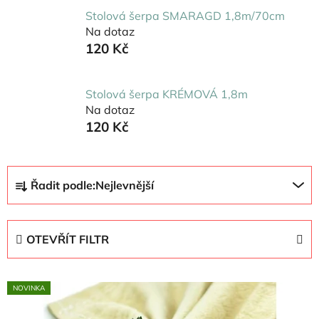
Stolová šerpa SMARAGD 1,8m/70cm
Na dotaz
120 Kč
Stolová šerpa KRÉMOVÁ 1,8m
Na dotaz
120 Kč
Ř
Řadit podle:
Nejlevnější
a
z
e
OTEVŘÍT FILTR
n
í
V
p
NOVINKA
ý
r