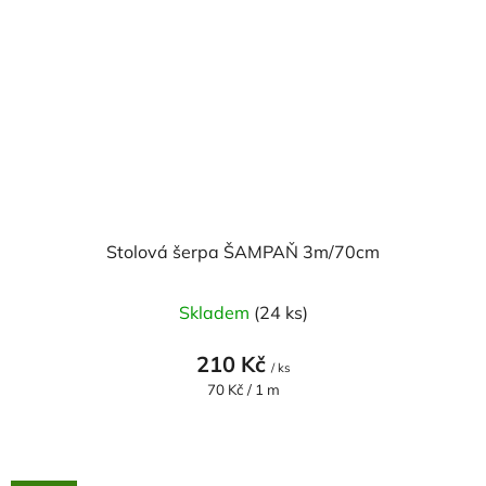
Stolová šerpa ŠAMPAŇ 3m/70cm
Skladem
(24 ks)
210 Kč
/ ks
Měrná
70 Kč / 1 m
cena: