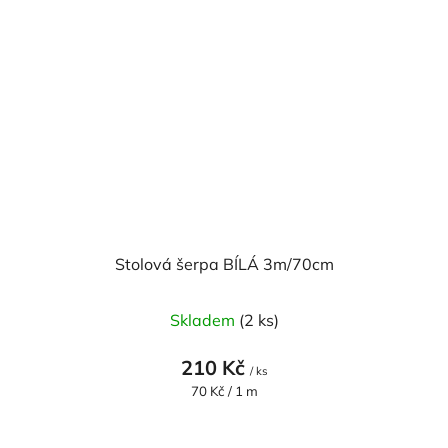
Stolová šerpa BÍLÁ 3m/70cm
Skladem
(2 ks)
210 Kč
/ ks
Měrná
70 Kč / 1 m
cena: