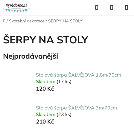
Přejít
Hledat
NÁKUP
na
KOŠÍK
obsah
Domů
/
Svatební dekorace
/
ŠERPY NA STOLY
ŠERPY NA STOLY
Nejprodávanější
Stolová šerpa ŠALVĚJOVÁ 1,8m/70cm
Skladem
(17 ks)
120 Kč
Stolová šerpa ŠALVĚJOVÁ 3m/70cm
Skladem
(23 ks)
210 Kč