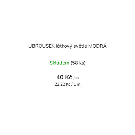
UBROUSEK látkový světle MODRÁ
Skladem
(58 ks)
40 Kč
/ ks
Měrná
22,22 Kč / 1 m
cena: