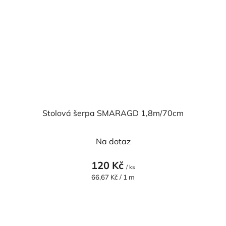
Stolová šerpa SMARAGD 1,8m/70cm
Na dotaz
120 Kč
/ ks
Měrná
66,67 Kč / 1 m
cena: