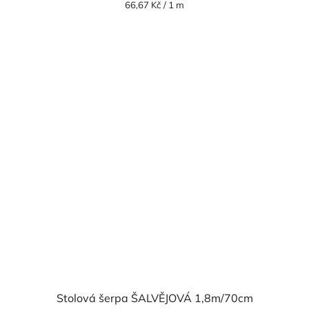
Měrná
66,67 Kč / 1 m
cena:
Stolová šerpa ŠALVĚJOVÁ 1,8m/70cm