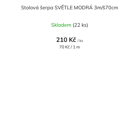
Stolová šerpa SVĚTLE MODRÁ 3m/š70cm
Průměrné
Skladem
(22 ks)
hodnocení
produktu
210 Kč
/ ks
je
Měrná
70 Kč / 1 m
cena:
5,0
z
5
hvězdiček.