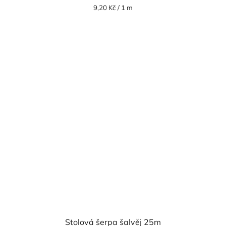
Měrná
9,20 Kč / 1 m
cena:
Stolová šerpa šalvěj 25m