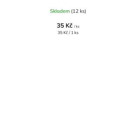
Skladem
(12 ks)
35 Kč
/ ks
Měrná
35 Kč / 1 ks
cena: