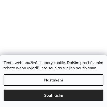
Tento web používá soubory cookie. Dalším procházením
tohoto webu vyjadřujete souhlas s jejich používáním.
Balonek foliový srdce rose gold
Nastavení
Skladem
(3 ks)
35 Kč
Souhlasím
/ ks
Měrná
35 Kč / 1 ks
cena: