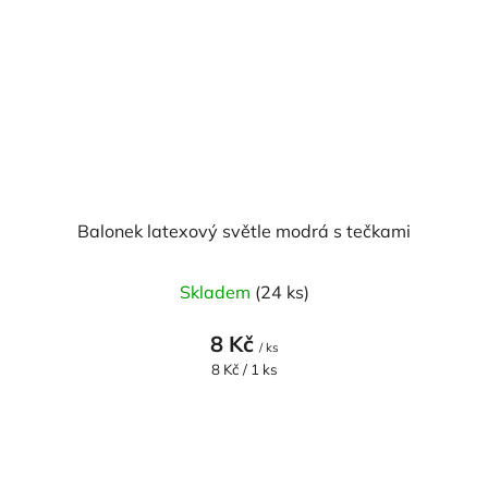
Balonek latexový světle modrá s tečkami
Skladem
(24 ks)
8 Kč
/ ks
Měrná
8 Kč / 1 ks
cena: