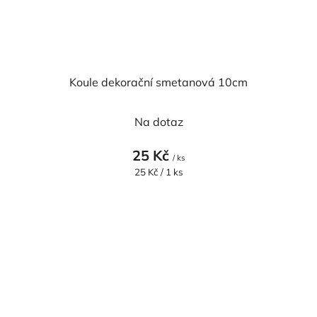
Koule dekorační smetanová 10cm
Na dotaz
25 Kč
/ ks
Měrná
25 Kč / 1 ks
cena: