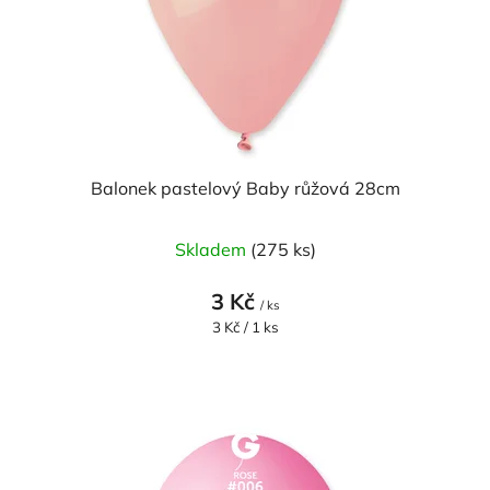
o
ů
d
u
k
t
ů
Balonek pastelový Baby růžová 28cm
Skladem
(275 ks)
3 Kč
/ ks
Měrná
3 Kč / 1 ks
cena: