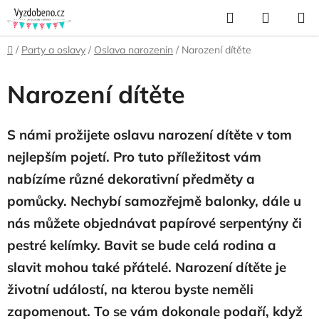
Přejít
Hledat
NÁKUP
na
KOŠÍK
obsah
Domů
/
Party a oslavy
/
Oslava narozenin
/
Narození dítěte
Narození dítěte
S námi prožijete oslavu narození dítěte v tom
nejlepším pojetí. Pro tuto příležitost vám
nabízíme různé dekorativní předměty a
pomůcky. Nechybí samozřejmě balonky, dále u
nás můžete objednávat papírové serpentýny či
pestré kelímky. Bavit se bude celá rodina a
slavit mohou také přátelé. Narození dítěte je
životní událostí, na kterou byste neměli
zapomenout. To se vám dokonale podaří, když