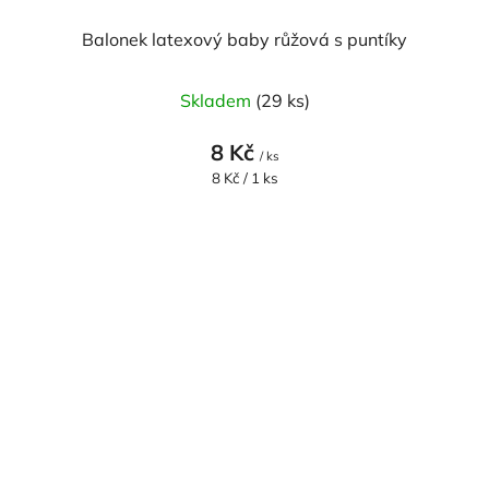
Balonek latexový baby růžová s puntíky
Skladem
(29 ks)
8 Kč
/ ks
Měrná
8 Kč / 1 ks
cena: