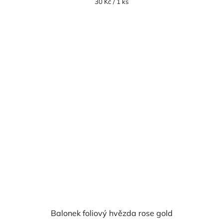
Měrná
30 Kč / 1 ks
cena:
Balonek foliový hvězda rose gold