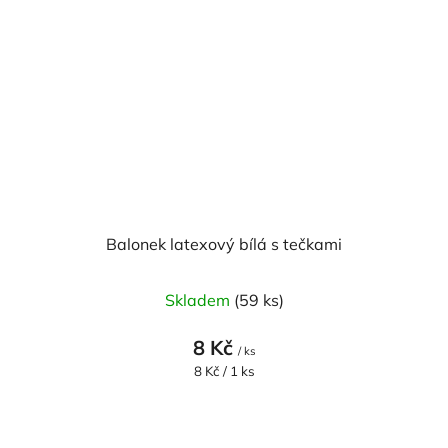
Balonek latexový bílá s tečkami
Skladem
(59 ks)
8 Kč
/ ks
Měrná
8 Kč / 1 ks
cena: