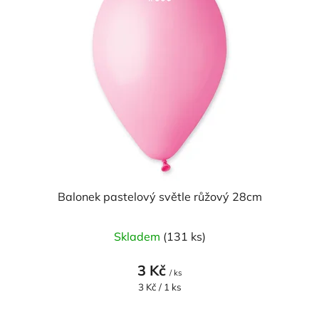
Balonek pastelový světle růžový 28cm
Skladem
(131 ks)
3 Kč
/ ks
Měrná
3 Kč / 1 ks
cena: