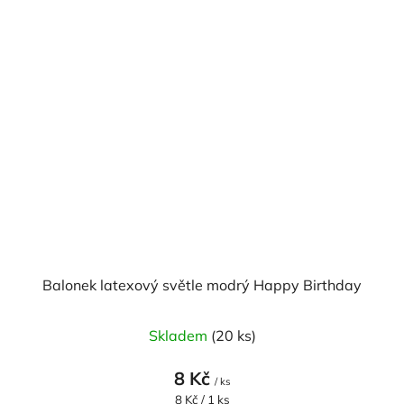
Balonek latexový světle modrý Happy Birthday
Skladem
(20 ks)
8 Kč
/ ks
Měrná
8 Kč / 1 ks