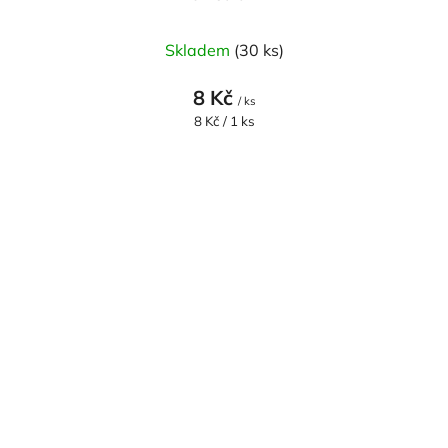
Skladem
(30 ks)
8 Kč
/ ks
Měrná
8 Kč / 1 ks
cena: