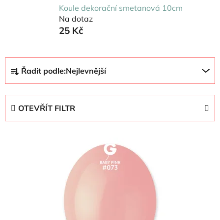
Koule dekorační smetanová 10cm
Na dotaz
25 Kč
Ř
Řadit podle:
Nejlevnější
a
z
e
OTEVŘÍT FILTR
n
í
V
p
ý
r
p
o
i
d
s
u
p
k
r
t