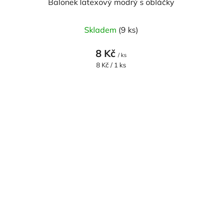
Balonek latexový modrý s obláčky
Skladem
(9 ks)
8 Kč
/ ks
Měrná
8 Kč / 1 ks
cena: