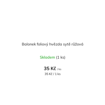
Balonek foliový hvězda sytě růžová
Skladem
(1 ks)
35 Kč
/ ks
Měrná
35 Kč / 1 ks
cena: