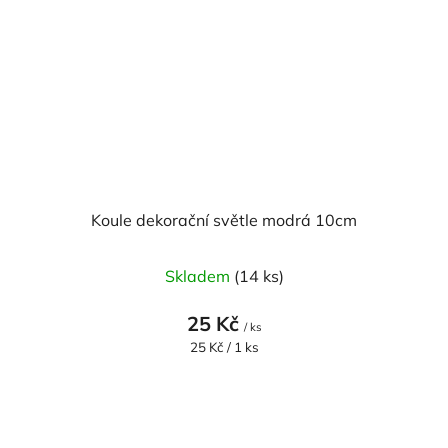
Koule dekorační světle modrá 10cm
Skladem
(14 ks)
25 Kč
/ ks
Měrná
25 Kč / 1 ks
cena: