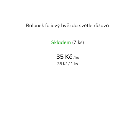
Balonek foliový hvězda světle růžová
Skladem
(7 ks)
35 Kč
/ ks
Měrná
35 Kč / 1 ks
cena: