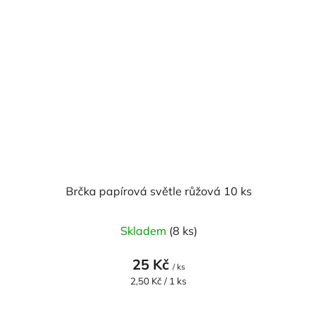
Brčka papírová světle růžová 10 ks
Skladem
(8 ks)
25 Kč
/ ks
Měrná
2,50 Kč / 1 ks
cena: