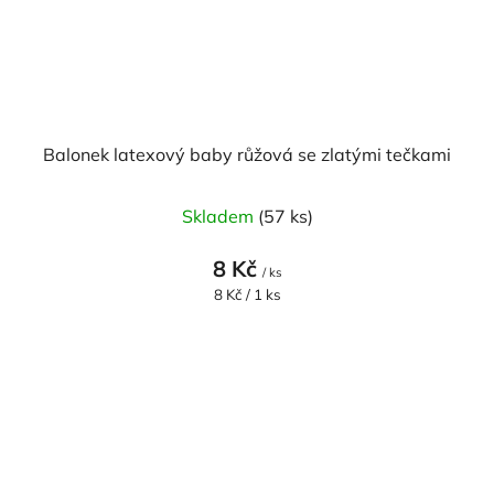
Balonek latexový baby růžová se zlatými tečkami
Skladem
(57 ks)
8 Kč
/ ks
Měrná
8 Kč / 1 ks
cena: