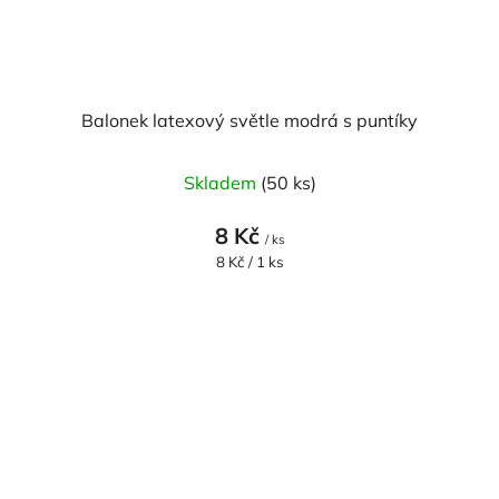
Balonek latexový světle modrá s puntíky
Skladem
(50 ks)
8 Kč
/ ks
Měrná
8 Kč / 1 ks
cena: