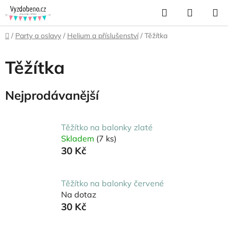
Přejít
Hledat
NÁKUP
na
KOŠÍK
obsah
Domů
/
Party a oslavy
/
Helium a příslušenství
/
Těžítka
Těžítka
Nejprodávanější
Těžítko na balonky zlaté
Skladem
(7 ks)
30 Kč
Těžítko na balonky červené
Na dotaz
30 Kč