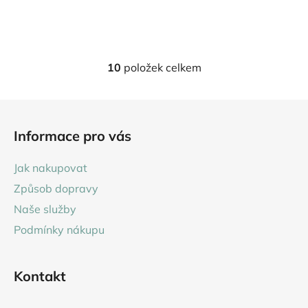
cena:
10
položek celkem
O
v
l
Z
á
á
d
Informace pro vás
p
a
a
c
Jak nakupovat
t
í
Způsob dopravy
p
í
r
Naše služby
v
Podmínky nákupu
k
y
v
Kontakt
ý
p