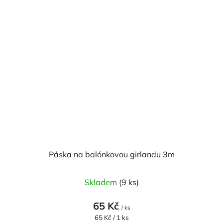
Páska na balónkovou girlandu 3m
Skladem
(9 ks)
65 Kč
/ ks
Měrná
65 Kč / 1 ks