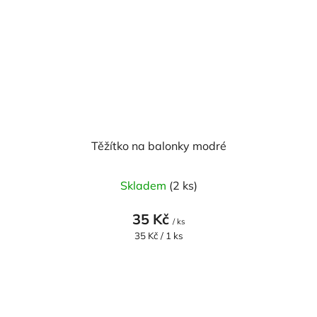
Těžítko na balonky modré
Skladem
(2 ks)
35 Kč
/ ks
Měrná
35 Kč / 1 ks
cena: