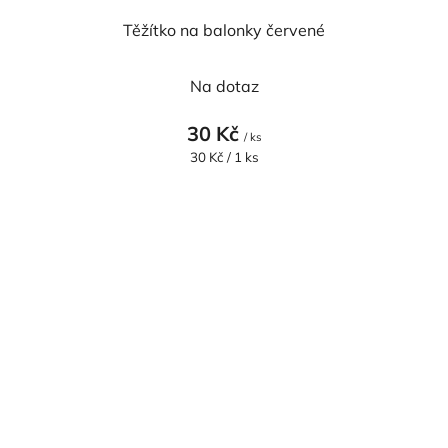
Těžítko na balonky červené
Na dotaz
30 Kč
/ ks
Měrná
30 Kč / 1 ks
cena: