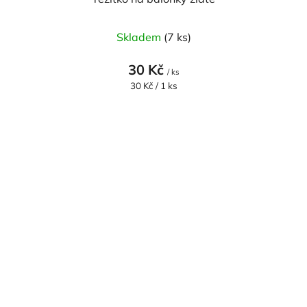
Skladem
(7 ks)
30 Kč
/ ks
Měrná
30 Kč / 1 ks
cena: