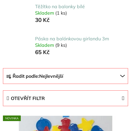
Těžítko na balonky bílé
Skladem
(1 ks)
30 Kč
Páska na balónkovou girlandu 3m
Skladem
(9 ks)
65 Kč
Ř
Řadit podle:
Nejlevnější
a
z
e
OTEVŘÍT FILTR
n
í
V
p
NOVINKA
ý
r