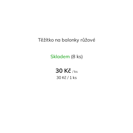
Těžítko na balonky růžové
Skladem
(8 ks)
30 Kč
/ ks
Měrná
30 Kč / 1 ks
cena: