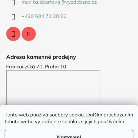
monika.ebertova
@
vyzdobeno.cz
i
s
+420 604 71 28 96
u
Adresa kamenné prodejny
Francouzská 70, Praha 10
Tento web používá soubory cookie. Dalším procházením
tohoto webu vyjadřujete souhlas s jejich používáním.
Nastavení