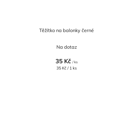
Těžítko na balonky černé
Na dotaz
35 Kč
/ ks
Měrná
35 Kč / 1 ks
cena: