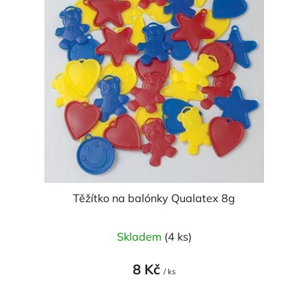
p
o
i
d
s
u
p
k
r
t
o
ů
d
u
k
t
ů
Těžítko na balónky Qualatex 8g
Skladem
(4 ks)
8 Kč
/ ks