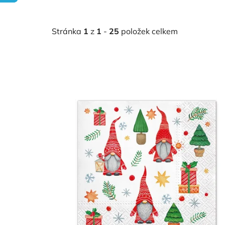
Stránka
1
z
1
-
25
položek celkem
V
ý
p
i
s
p
r
o
d
u