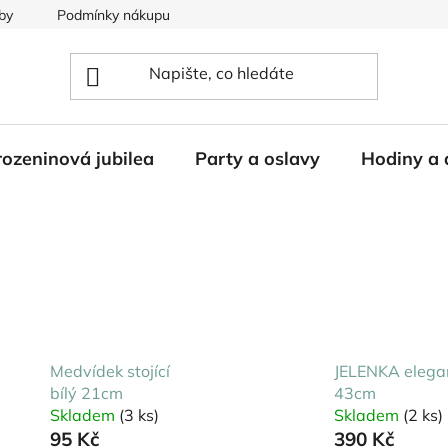
by
Podmínky nákupu
ozeninová jubilea
Party a oslavy
Hodiny a 
Medvídek stojící
JELENKA elega
bílý 21cm
43cm
Skladem
(3 ks)
Skladem
(2 ks)
95 Kč
390 Kč