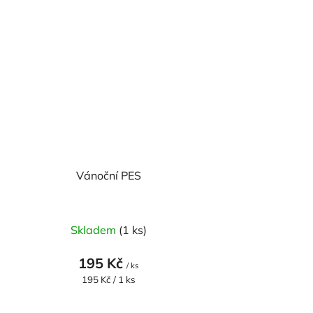
Vánoční PES
Skladem
(1 ks)
195 Kč
/ ks
Měrná
195 Kč / 1 ks
cena: