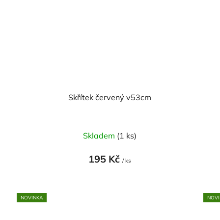
Skřítek červený v53cm
Průměrné
Skladem
(1 ks)
hodnocení
produktu
195 Kč
/ ks
je
5,0
z
NOVINKA
NOVI
5
hvězdiček.