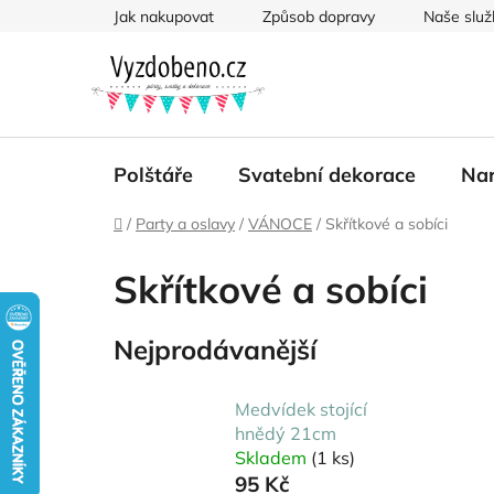
Přejít
Jak nakupovat
Způsob dopravy
Naše služ
na
obsah
Polštáře
Svatební dekorace
Nar
Domů
/
Party a oslavy
/
VÁNOCE
/
Skřítkové a sobíci
Skřítkové a sobíci
Nejprodávanější
Medvídek stojící
hnědý 21cm
Skladem
(1 ks)
95 Kč