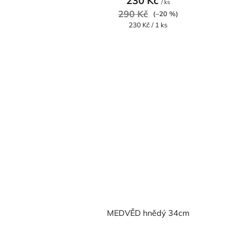
230 Kč
/ ks
290 Kč
(–20 %)
Měrná
230 Kč / 1 ks
cena:
MEDVĚD hnědý 34cm