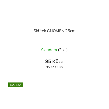
Skřítek GNOME v.25cm
Skladem
(2 ks)
95 Kč
/ ks
Měrná
95 Kč / 1 ks
cena:
NOVINKA