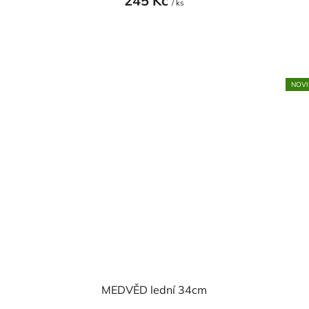
245 Kč
/ ks
NOVI
MEDVĚD lední 34cm