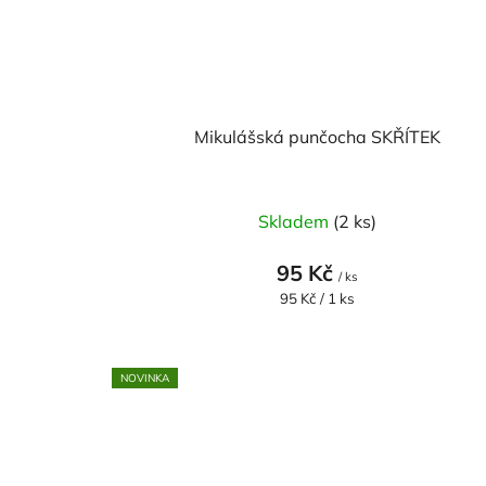
Mikulášská punčocha SKŘÍTEK
Skladem
(2 ks)
95 Kč
/ ks
Měrná
95 Kč / 1 ks
cena:
NOVINKA