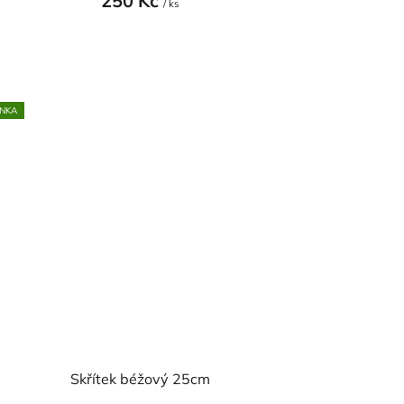
250 Kč
/ ks
NKA
Skřítek béžový 25cm