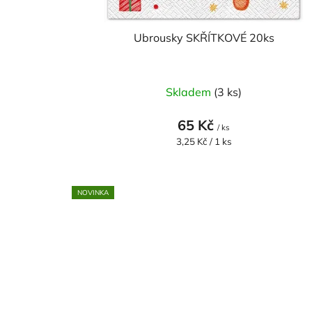
k
t
Ubrousky SKŘÍTKOVÉ 20ks
ů
Skladem
(3 ks)
65 Kč
/ ks
Měrná
3,25 Kč / 1 ks
cena:
NOVINKA