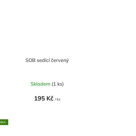
SOB sedící červený
Skladem
(1 ks)
195 Kč
/ ks
NKA