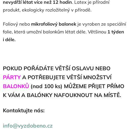
nevydřží létat více než 12 hodin
. Latex je přírodní
produkt, ekologicky rozložitelný v přírodě.
Foliový nebo
mikrofoliový balonek
je vyroben ze speciální
folie, která umožní balonkům létat déle. Většinou
1 týden
i déle.
POKUD POŘÁDÁTE VĚTŠÍ OSLAVU NEBO
PÁRTY
A POTŘEBUJETE VĚTŠÍ MNOŽSTVÍ
BALONKŮ
(nad 100 ks) MŮŽEME PŘIJET PŘÍMO
K VÁM A BALÓNKY NAFOUKNOUT NA MÍSTĚ.
Kontaktujte nás:
info@vyzdobeno.cz