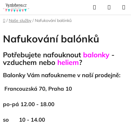
Přejít
Hledat
NÁKUP
na
KOŠÍK
obsah
Domů
/
Naše služby
/
Nafukování balónků
Nafukování balónků
Potřebujete nafouknout
balonky
-
vzduchem nebo
heliem
?
Balonky Vám nafoukneme v naší prodejně:
Francouzská 70, Praha 10
po-pá 12.00 - 18.00
so 10 - 14.00