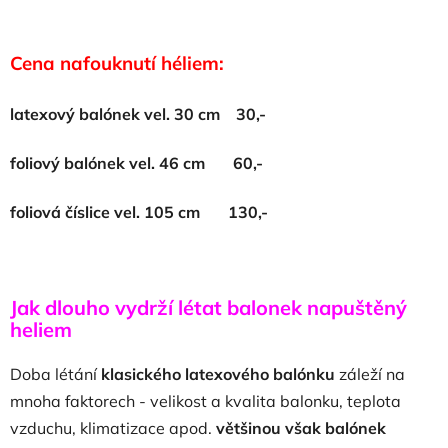
Cena nafouknutí héliem:
latexový balónek vel. 30 cm 30,-
foliový balónek vel. 46 cm 60,-
foliová číslice vel. 105 cm 130,-
Jak dlouho vydrží létat balonek napuštěný
heliem
Doba létání
klasického latexového balónku
záleží na
mnoha faktorech - velikost a kvalita balonku, teplota
vzduchu, klimatizace apod.
většinou však balónek