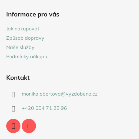
Z
á
Informace pro vás
p
a
Jak nakupovat
t
Způsob dopravy
í
Naše služby
Podmínky nákupu
Kontakt
monika.ebertova
@
vyzdobeno.cz
+420 604 71 28 96