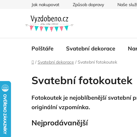
Přejít
Jak nakupovat
Způsob dopravy
Naše služ
na
obsah
Polštáře
Svatební dekorace
Nar
Domů
/
Svatební dekorace
/
Svatební fotokoutek
Svatební fotokoutek
Fotokoutek
je nejoblíbenější svatební
originální vzpomínka.
Nejprodávanější