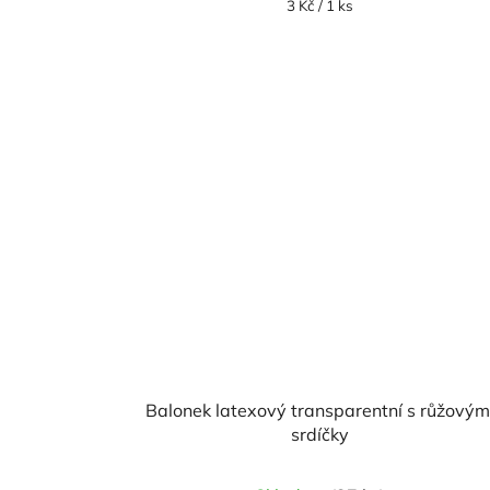
Měrná
3 Kč / 1 ks
cena:
Balonek latexový transparentní s růžovým
srdíčky