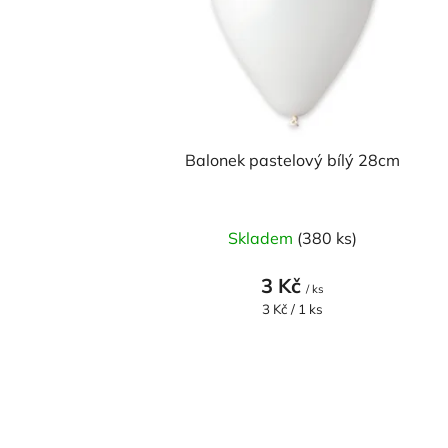
r
o
d
u
k
t
Balonek pastelový bílý 28cm
ů
Skladem
(380 ks)
3 Kč
/ ks
Měrná
3 Kč / 1 ks
cena: