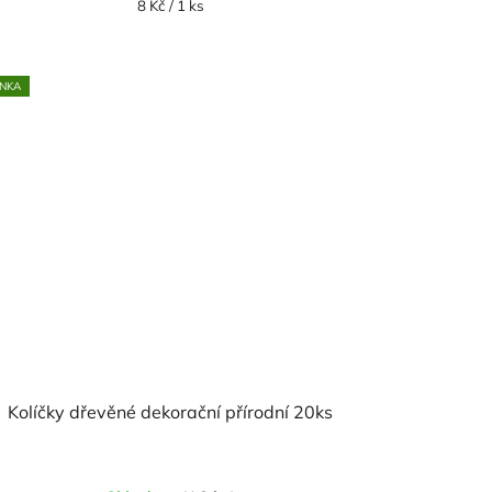
Měrná
8 Kč / 1 ks
cena:
NKA
Kolíčky dřevěné dekorační přírodní 20ks