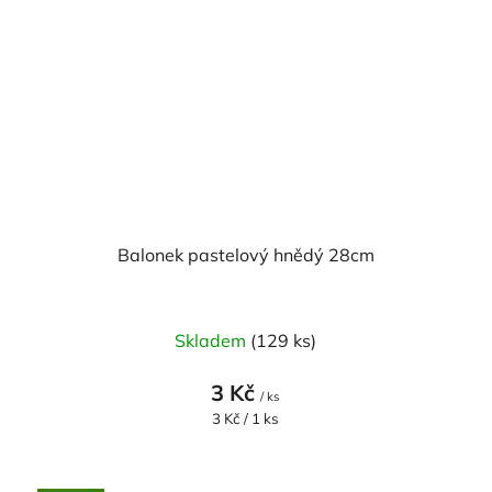
Balonek pastelový hnědý 28cm
Skladem
(129 ks)
3 Kč
/ ks
Měrná
3 Kč / 1 ks
cena: