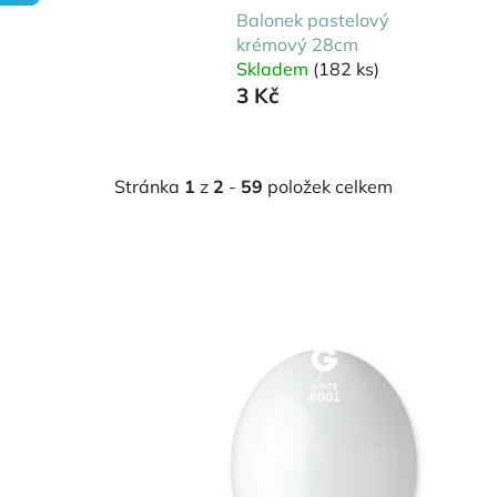
Balonek pastelový
krémový 28cm
Skladem
(182 ks)
3 Kč
Stránka
1
z
2
-
59
položek celkem
V
ý
p
i
s
p