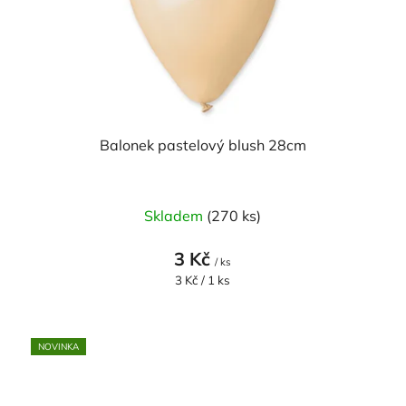
Balonek pastelový blush 28cm
Skladem
(270 ks)
3 Kč
/ ks
Měrná
3 Kč / 1 ks
cena:
NOVINKA