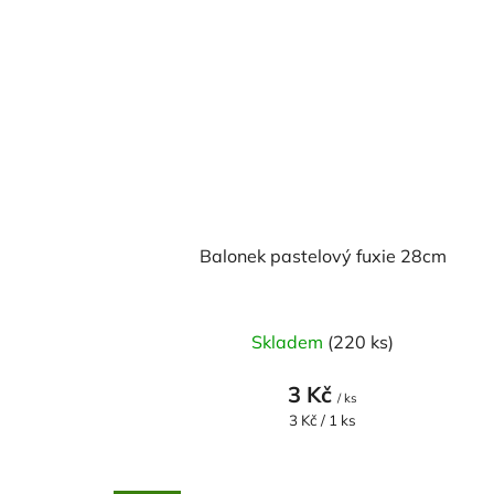
Balonek pastelový fuxie 28cm
Skladem
(220 ks)
3 Kč
/ ks
Měrná
3 Kč / 1 ks
cena: