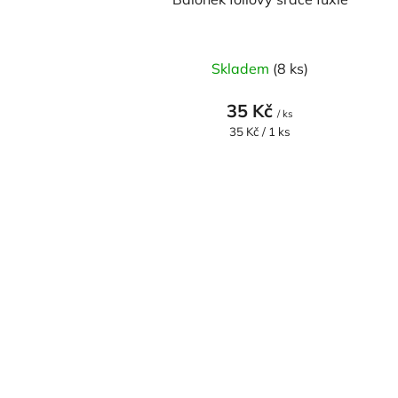
Skladem
(8 ks)
35 Kč
/ ks
Měrná
35 Kč / 1 ks
cena: