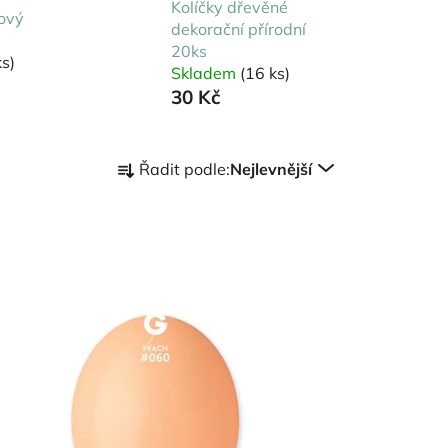
Kolíčky dřevěné
ový
dekorační přírodní
20ks
s)
Skladem
(16 ks)
30 Kč
Ř
Řadit podle:
Nejlevnější
a
z
e
n
í
p
r
o
d
u
k