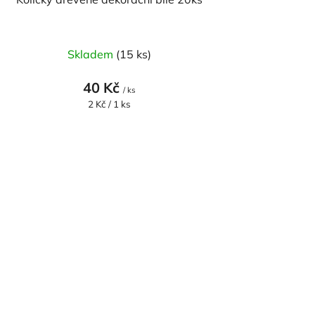
Skladem
(15 ks)
40 Kč
/ ks
Měrná
2 Kč / 1 ks
cena: