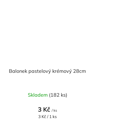
Balonek pastelový krémový 28cm
Skladem
(182 ks)
3 Kč
/ ks
Měrná
3 Kč / 1 ks
cena: