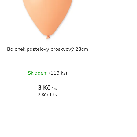
t
ů
Balonek pastelový broskvový 28cm
Skladem
(119 ks)
3 Kč
/ ks
Měrná
3 Kč / 1 ks
cena: