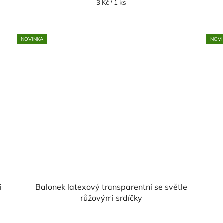
Měrná
3 Kč / 1 ks
cena:
NOVINKA
NOVI
i
Balonek latexový transparentní se světle
růžovými srdíčky