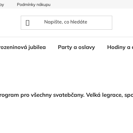
by
Podmínky nákupu
ozeninová jubilea
Party a oslavy
Hodiny a 
 program pro všechny svatebčany. Velká legrace, sp