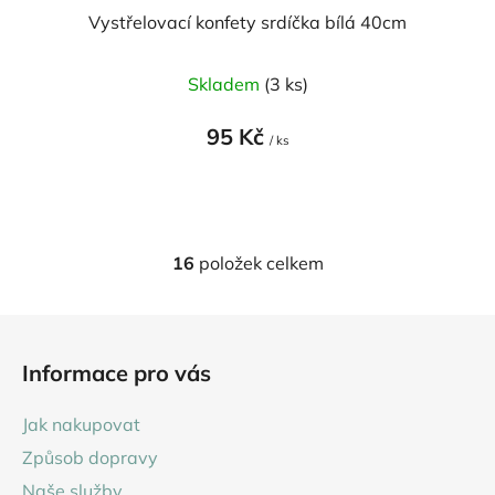
Vystřelovací konfety srdíčka bílá 40cm
Skladem
(3 ks)
95 Kč
/ ks
16
položek celkem
O
v
l
Z
á
á
d
Informace pro vás
p
a
a
c
Jak nakupovat
t
í
Způsob dopravy
p
í
r
Naše služby