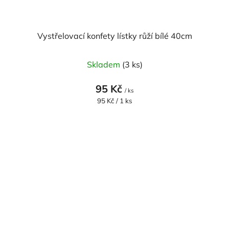
Vystřelovací konfety lístky růží bílé 40cm
Skladem
(3 ks)
95 Kč
/ ks
Měrná
95 Kč / 1 ks
cena: