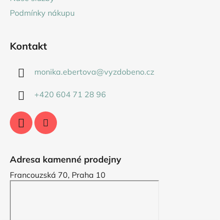
v
Podmínky nákupu
k
y
v
Kontakt
ý
p
monika.ebertova
@
vyzdobeno.cz
i
s
+420 604 71 28 96
u
Adresa kamenné prodejny
Francouzská 70, Praha 10