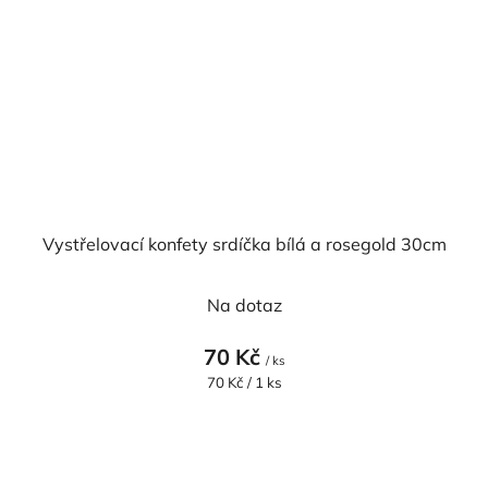
Vystřelovací konfety srdíčka bílá a rosegold 30cm
Na dotaz
70 Kč
/ ks
Měrná
70 Kč / 1 ks
cena: