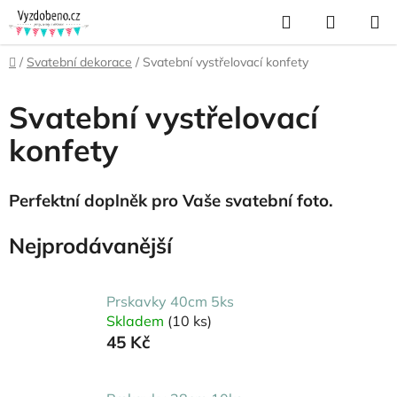
Přejít
Hledat
NÁKUP
na
KOŠÍK
obsah
Domů
/
Svatební dekorace
/
Svatební vystřelovací konfety
Svatební vystřelovací
konfety
Perfektní doplněk pro Vaše svatební foto.
Nejprodávanější
Prskavky 40cm 5ks
Skladem
(10 ks)
45 Kč