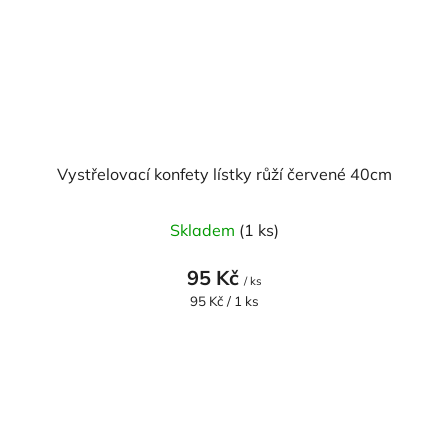
Vystřelovací konfety lístky růží červené 40cm
Skladem
(1 ks)
95 Kč
/ ks
Měrná
95 Kč / 1 ks
cena: