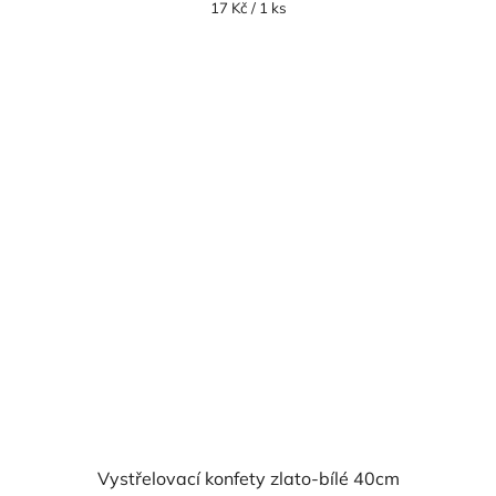
Měrná
17 Kč / 1 ks
cena:
Vystřelovací konfety zlato-bílé 40cm