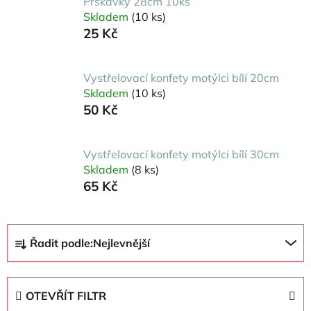
Prskavky 28cm 10ks
Skladem
(10 ks)
25 Kč
Vystřelovací konfety motýlci bílí 20cm
Skladem
(10 ks)
50 Kč
Vystřelovací konfety motýlci bílí 30cm
Skladem
(8 ks)
65 Kč
Ř
Řadit podle:
Nejlevnější
a
z
e
OTEVŘÍT FILTR
n