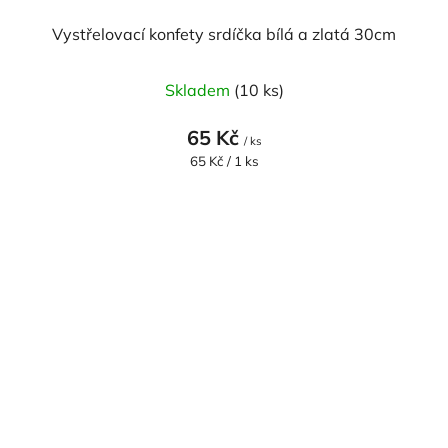
Vystřelovací konfety srdíčka bílá a zlatá 30cm
Skladem
(10 ks)
65 Kč
/ ks
Měrná
65 Kč / 1 ks
cena: