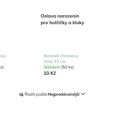
Oslava narozenin
pro holčičky a kluky
ový
Balonek chromový
zlatý 33 cm
s)
Skladem
(50 ks)
10 Kč
Ř
Řadit podle:
Nejprodávanější
a
z
e