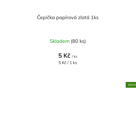
Čepička papírová zlatá 1ks
Skladem
(80 ks)
5 Kč
/ ks
Měrná
5 Kč / 1 ks
cena:
NOVI