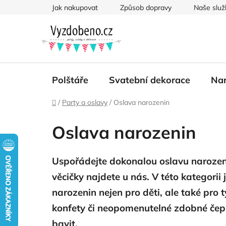
Přejít
Jak nakupovat
Způsob dopravy
Naše služ
na
obsah
Polštáře
Svatební dekorace
Nar
Domů
/
Party a oslavy
/
Oslava narozenin
Oslava narozenin
Uspořádejte dokonalou oslavu narozeni
věcičky najdete u nás. V této kategori
narozenin nejen pro děti, ale také pro 
konfety či neopomenutelné zdobné čepič
bavit.