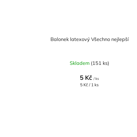
Balonek latexový Všechno nejlepší
Skladem
(151 ks)
5 Kč
/ ks
Měrná
5 Kč / 1 ks
cena: