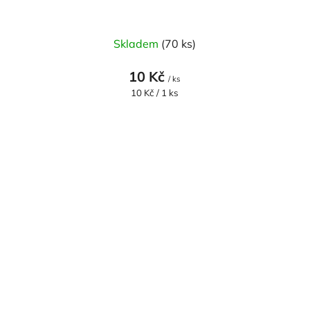
Skladem
(70 ks)
10 Kč
/ ks
Měrná
10 Kč / 1 ks
cena: