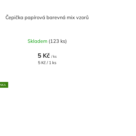
Čepička papírová barevná mix vzorů
Skladem
(123 ks)
5 Kč
/ ks
Měrná
5 Kč / 1 ks
cena:
NKA