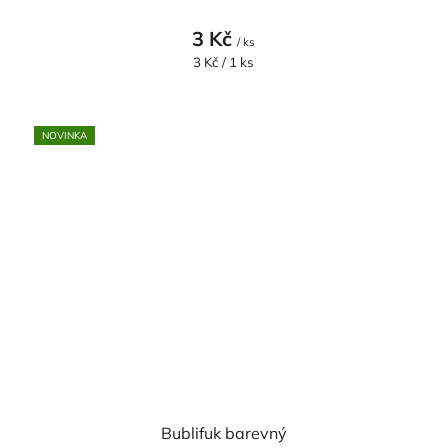
3 Kč
/ ks
Měrná
3 Kč / 1 ks
cena:
NOVINKA
Bublifuk barevný