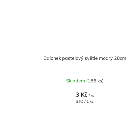
Balonek pastelový světle modrý 28cm
Skladem
(186 ks)
3 Kč
/ ks
Měrná
3 Kč / 1 ks
cena: