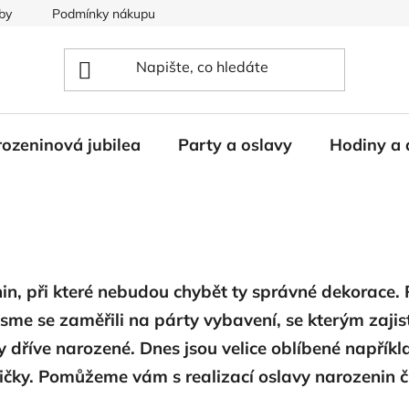
by
Podmínky nákupu
ozeninová jubilea
Party a oslavy
Hodiny a 
n, při které nebudou chybět ty správné dekorace.
i jsme se zaměřili na párty vybavení, se kterým zaj
ty dříve narozené. Dnes jsou velice oblíbené napřík
ky. Pomůžeme vám s realizací oslavy narozenin či 