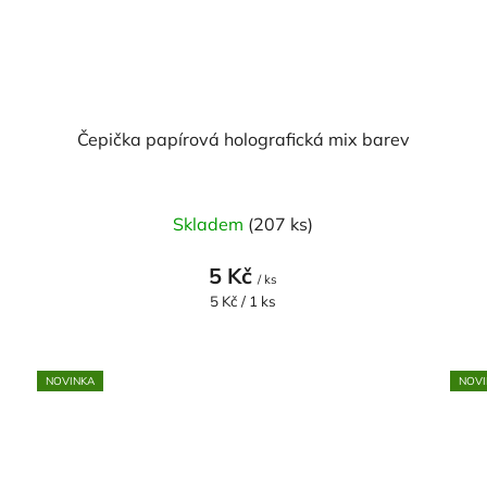
Čepička papírová holografická mix barev
Skladem
(207 ks)
5 Kč
/ ks
Měrná
5 Kč / 1 ks
cena:
NOVINKA
NOVI