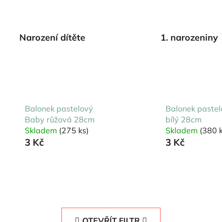
Narození dítěte
1. narozeniny
Balonek pastelový
Balonek pastel
Baby růžová 28cm
bílý 28cm
Skladem
(275 ks)
Skladem
(380 k
3 Kč
3 Kč
OTEVŘÍT FILTR