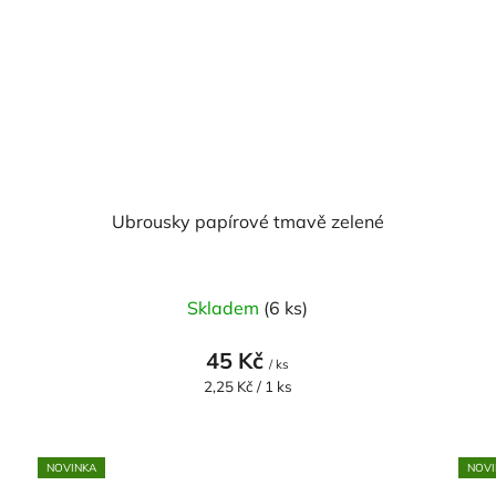
Ubrousky papírové tmavě zelené
Skladem
(6 ks)
45 Kč
/ ks
Měrná
2,25 Kč / 1 ks
cena:
NOVINKA
NOVI