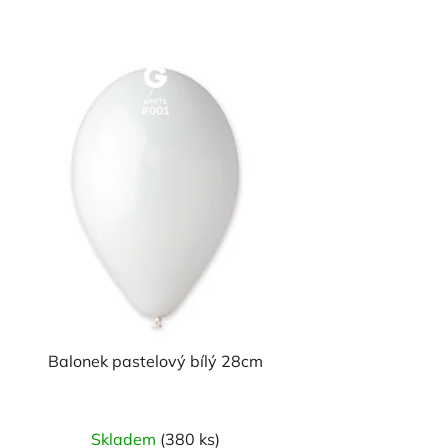
n
í
p
r
o
d
u
k
t
ů
Balonek pastelový bílý 28cm
Skladem
(380 ks)