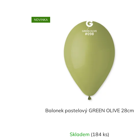
V
NOVINKA
ý
p
i
s
p
r
o
d
u
k
t
Balonek pastelový GREEN OLIVE 28cm
ů
Skladem
(184 ks)