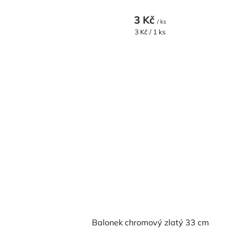
3 Kč
/ ks
Měrná
3 Kč / 1 ks
cena:
Balonek chromový zlatý 33 cm