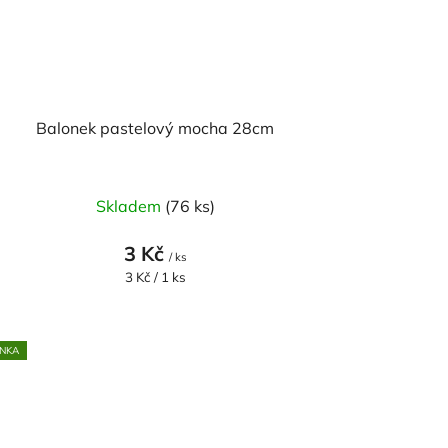
Balonek pastelový mocha 28cm
Skladem
(76 ks)
3 Kč
/ ks
Měrná
3 Kč / 1 ks
cena:
NKA