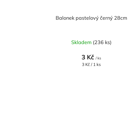
Balonek pastelový černý 28cm
Skladem
(236 ks)
3 Kč
/ ks
Měrná
3 Kč / 1 ks
cena: