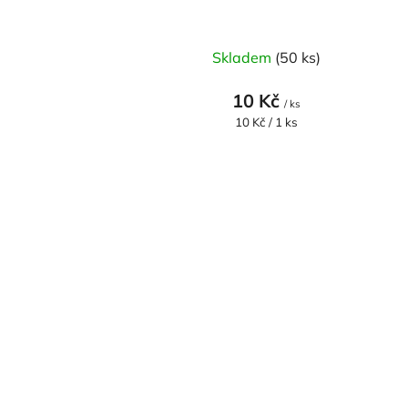
Skladem
(50 ks)
10 Kč
/ ks
Měrná
10 Kč / 1 ks
cena: