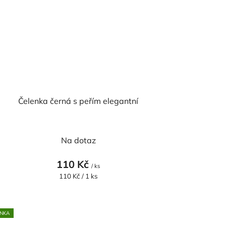
Čelenka černá s peřím elegantní
Průměrné
Na dotaz
hodnocení
produktu
110 Kč
/ ks
je
Měrná
110 Kč / 1 ks
cena:
5,0
z
5
NKA