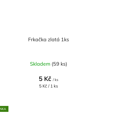
Frkačka zlatá 1ks
Skladem
(59 ks)
5 Kč
/ ks
Měrná
5 Kč / 1 ks
cena:
NKA