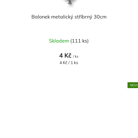
Balonek metalický stříbrný 30cm
Skladem
(111 ks)
4 Kč
/ ks
Měrná
4 Kč / 1 ks
cena:
NOVI