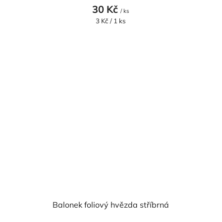
30 Kč
/ ks
Měrná
3 Kč / 1 ks
cena:
Balonek foliový hvězda stříbrná