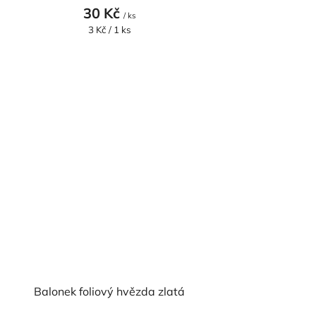
30 Kč
/ ks
Měrná
3 Kč / 1 ks
cena:
Balonek foliový hvězda zlatá