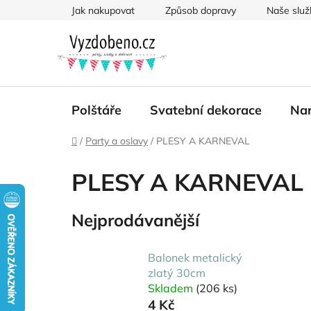
Přejít
Jak nakupovat
Způsob dopravy
Naše služ
na
obsah
Polštáře
Svatební dekorace
Nar
Domů
/
Party a oslavy
/
PLESY A KARNEVAL
PLESY A KARNEVAL
Nejprodávanější
Balonek metalický
zlatý 30cm
Skladem
(206 ks)
4 Kč