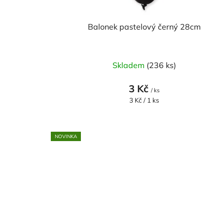
k
t
Balonek pastelový černý 28cm
ů
Skladem
(236 ks)
3 Kč
/ ks
Měrná
3 Kč / 1 ks
cena:
NOVINKA