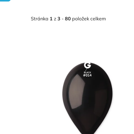
Stránka
1
z
3
-
80
položek celkem
V
ý
p
i
s
p
r
o
d
u