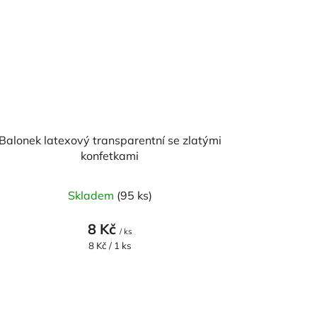
Balonek latexový transparentní se zlatými
konfetkami
Průměrné
Skladem
(95 ks)
hodnocení
produktu
8 Kč
/ ks
je
Měrná
8 Kč / 1 ks
cena:
5,0
z
5
hvězdiček.