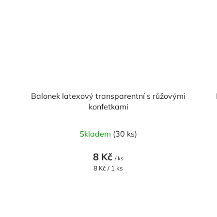
Balonek latexový transparentní s růžovými
konfetkami
Skladem
(30 ks)
8 Kč
/ ks
Měrná
8 Kč / 1 ks
cena: