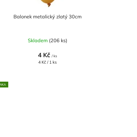
Balonek metalický zlatý 30cm
Skladem
(206 ks)
4 Kč
/ ks
Měrná
4 Kč / 1 ks
cena:
NKA