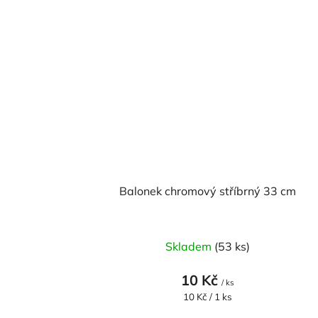
Balonek chromový stříbrný 33 cm
Skladem
(53 ks)
10 Kč
/ ks
Měrná
10 Kč / 1 ks
cena: