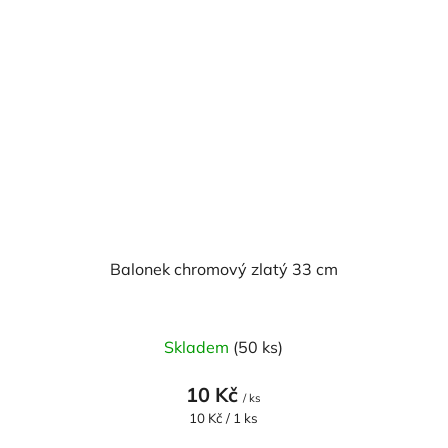
Balonek chromový zlatý 33 cm
Skladem
(50 ks)
10 Kč
/ ks
Měrná
10 Kč / 1 ks
cena: