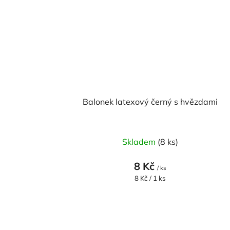
Balonek latexový černý s hvězdami
Skladem
(8 ks)
8 Kč
/ ks
Měrná
8 Kč / 1 ks
cena: