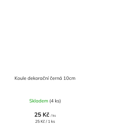
Koule dekorační černá 10cm
Skladem
(4 ks)
25 Kč
/ ks
Měrná
25 Kč / 1 ks
cena: