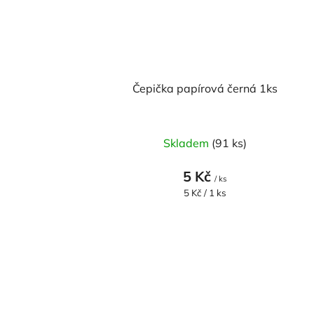
Čepička papírová černá 1ks
Skladem
(91 ks)
5 Kč
/ ks
Měrná
5 Kč / 1 ks
cena: