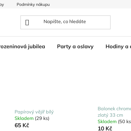
by
Podmínky nákupu
ozeninová jubilea
Party a oslavy
Hodiny a 
Balonek chrom
Papírový vějíř bílý
zlatý 33 cm
Skladem
(29 ks)
Skladem
(50 ks
65 Kč
10 Kč