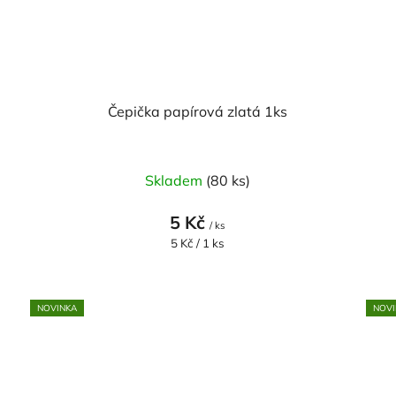
Čepička papírová zlatá 1ks
Skladem
(80 ks)
5 Kč
/ ks
Měrná
5 Kč / 1 ks
cena:
NOVINKA
NOVI