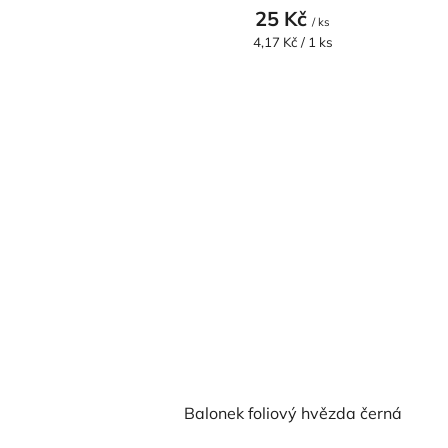
25 Kč
/ ks
Měrná
4,17 Kč / 1 ks
cena:
Balonek foliový hvězda černá