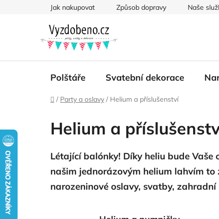
Přejít
Jak nakupovat
Způsob dopravy
Naše služ
na
obsah
Polštáře
Svatební dekorace
Nar
Domů
/
Party a oslavy
/
Helium a příslušenství
Helium a příslušenstv
Létající balónky! Díky heliu bude Vaš
našim jednorázovým helium lahvím to z
narozeninové oslavy, svatby, zahradní p