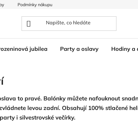
by
Podmínky nákupu
ozeninová jubilea
Party a oslavy
Hodiny a 
í
e oslava to pravé. Balónky můžete nafouknout snad
vládnete levou zadní. Obsahují 100% stlačené heliu
arty i silvestrovské večírky.