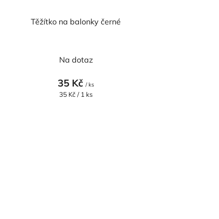
Těžítko na balonky černé
Na dotaz
35 Kč
/ ks
Měrná
35 Kč / 1 ks
cena: