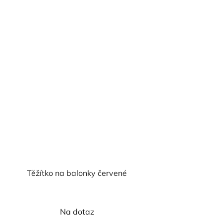
z
5
hvězdiček.
Těžítko na balonky červené
Na dotaz