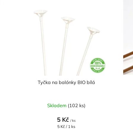
Tyčka na balónky BIO bílá
Skladem
(102 ks)
5 Kč
/ ks
Měrná
5 Kč / 1 ks
cena: