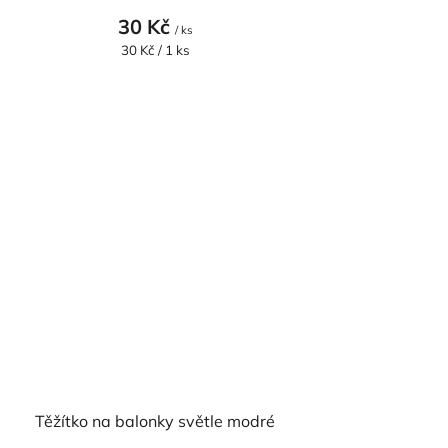
30 Kč
/ ks
Měrná
30 Kč / 1 ks
cena:
Těžítko na balonky světle modré