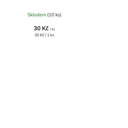
Skladem
(10 ks)
30 Kč
/ ks
Měrná
30 Kč / 1 ks
cena: