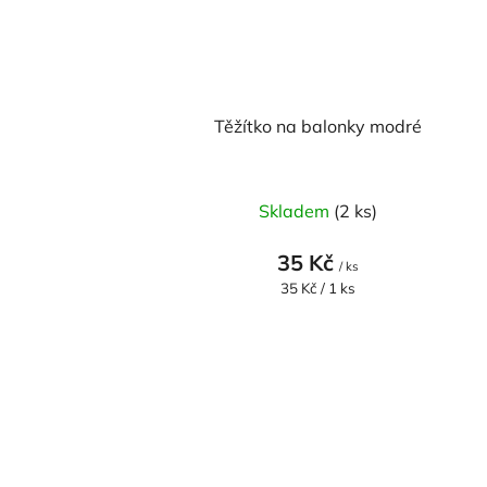
Těžítko na balonky modré
Skladem
(2 ks)
35 Kč
/ ks
Měrná
35 Kč / 1 ks
cena: