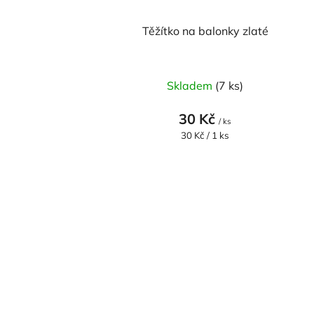
Těžítko na balonky zlaté
Skladem
(7 ks)
30 Kč
/ ks
Měrná
30 Kč / 1 ks
cena: