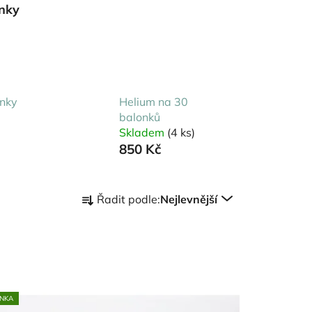
nky
onky
Helium na 30
balonků
Skladem
(4 ks)
850 Kč
Ř
Řadit podle:
Nejlevnější
a
z
e
n
í
p
NKA