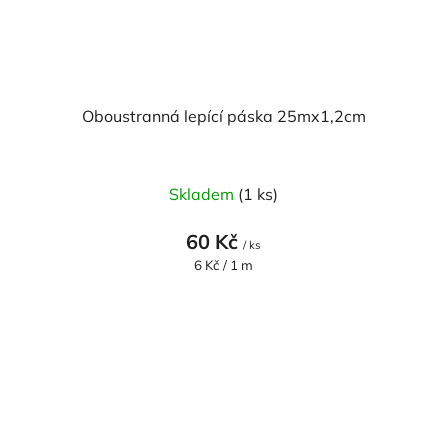
Oboustranná lepící páska 25mx1,2cm
Skladem
(1 ks)
60 Kč
/ ks
Měrná
6 Kč / 1 m
cena: