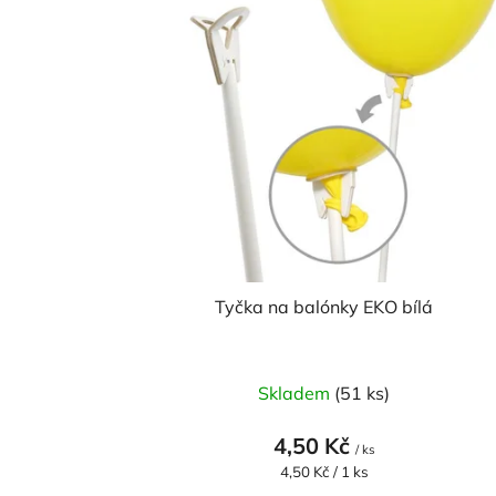
p
i
s
p
r
o
d
u
k
t
Tyčka na balónky EKO bílá
ů
Skladem
(51 ks)
4,50 Kč
/ ks
Měrná
4,50 Kč / 1 ks
cena: