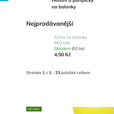
Helium a pumpičky
na balonky
Nejprodávanější
Tyčka na balónky
EKO bílá
Skladem
(51 ks)
4,50 Kč
Stránka
1
z
1
-
23
položek celkem
V
NOVINKA
ý