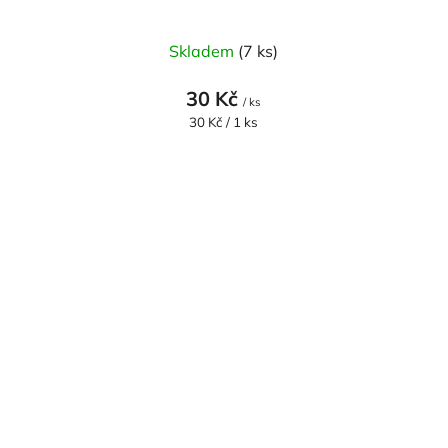
Skladem
(7 ks)
30 Kč
/ ks
Měrná
30 Kč / 1 ks
cena: