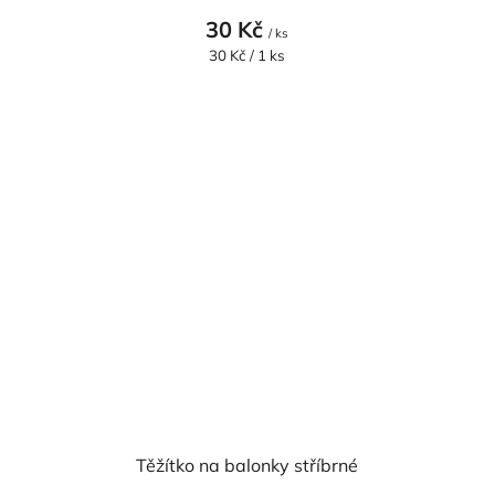
30 Kč
/ ks
Měrná
30 Kč / 1 ks
cena:
Těžítko na balonky stříbrné