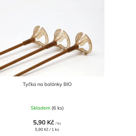
r
o
d
u
k
t
ů
Tyčka na balónky BIO
Průměrné
Skladem
(6 ks)
hodnocení
produktu
5,90 Kč
/ ks
je
Měrná
5,90 Kč / 1 ks
cena:
5,0