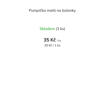
Pumpička malá na balonky
Skladem
(3 ks)
35 Kč
/ ks
Měrná
35 Kč / 1 ks
cena: