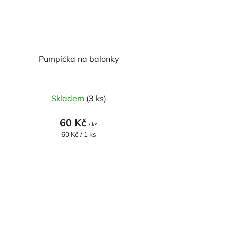
Pumpička na balonky
Skladem
(3 ks)
60 Kč
/ ks
Měrná
60 Kč / 1 ks
cena: