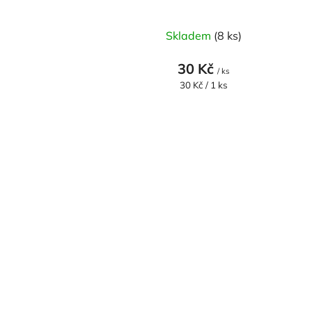
Skladem
(8 ks)
30 Kč
/ ks
Měrná
30 Kč / 1 ks
cena: