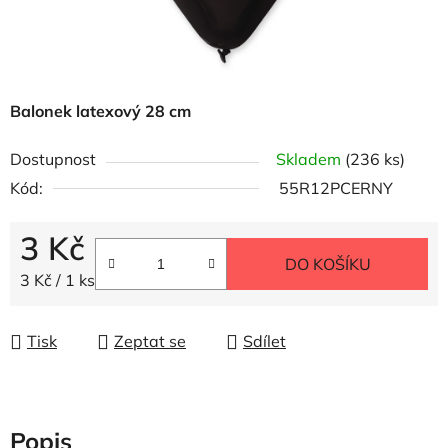
Balonek latexový 28 cm
Dostupnost
Skladem
(236 ks)
Kód:
55R12PCERNY
3 Kč
DO KOŠÍKU
Měrná cena:
3 Kč / 1 ks
Tisk
Zeptat se
Sdílet
Popis