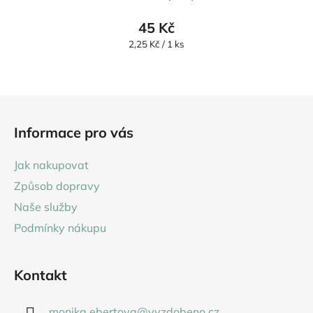
45 Kč
Měrná
2,25 Kč / 1 ks
cena:
Z
á
Informace pro vás
p
a
Jak nakupovat
t
Způsob dopravy
í
Naše služby
Podmínky nákupu
Kontakt
monika.ebertova
@
vyzdobeno.cz