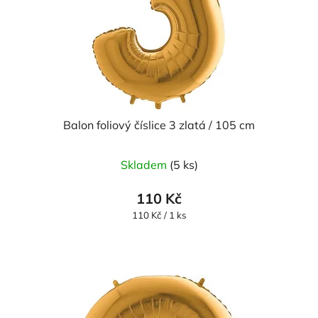
Balon foliový číslice 3 zlatá / 105 cm
Skladem
(5 ks)
110 Kč
Měrná
110 Kč / 1 ks
cena: