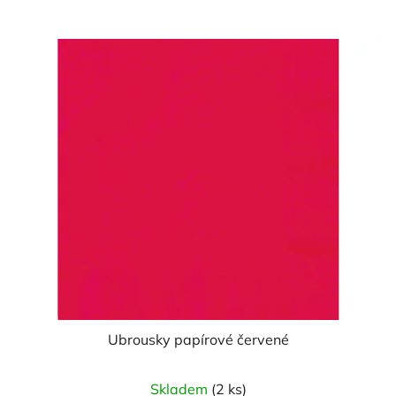
z
5
hvězdiček.
Ubrousky papírové červené
Skladem
(2 ks)