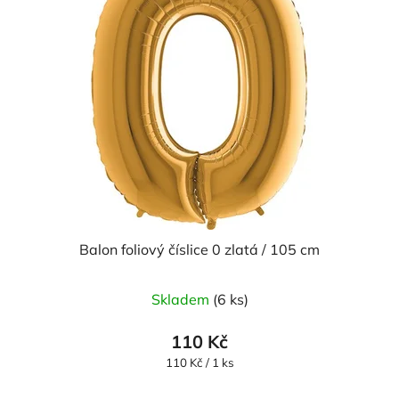
Balon foliový číslice 0 zlatá / 105 cm
Průměrné
Skladem
(6 ks)
hodnocení
produktu
110 Kč
je
Měrná
110 Kč / 1 ks
cena:
5,0