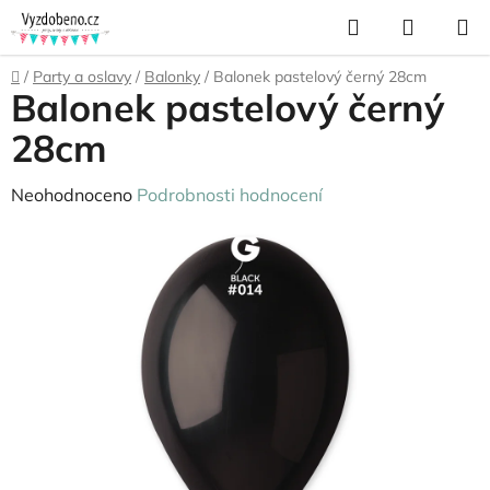
Přejít
Hledat
NÁKUP
na
KOŠÍK
obsah
Domů
/
Party a oslavy
/
Balonky
/
Balonek pastelový černý 28cm
Balonek pastelový černý
28cm
Průměrné
Neohodnoceno
Podrobnosti hodnocení
hodnocení
produktu
je
0,0
z
5
hvězdiček.