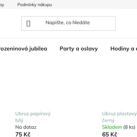
by
Podmínky nákupu
ozeninová jubilea
Party a oslavy
Hodiny a 
Ubrus papírový
Ubrus plastový
bílý
černý
Na dotaz
Skladem
(8 ks)
75 Kč
65 Kč