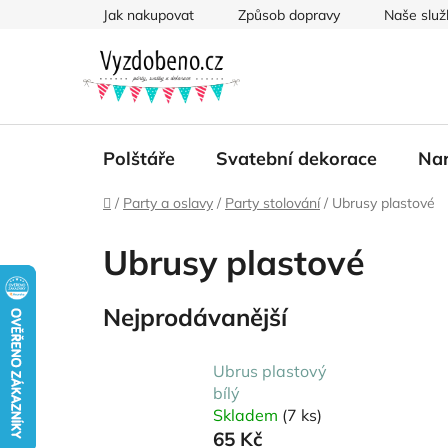
Přejít
Jak nakupovat
Způsob dopravy
Naše služ
na
obsah
Polštáře
Svatební dekorace
Nar
Domů
/
Party a oslavy
/
Party stolování
/
Ubrusy plastové
Ubrusy plastové
Nejprodávanější
Ubrus plastový
bílý
Skladem
(7 ks)
65 Kč