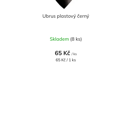
Ubrus plastový černý
Průměrné
Skladem
(8 ks)
hodnocení
produktu
65 Kč
/ ks
je
Měrná
65 Kč / 1 ks
cena:
4,0
z
5
hvězdiček.