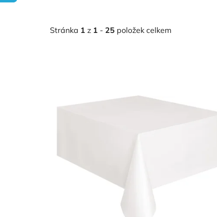
Stránka
1
z
1
-
25
položek celkem
V
ý
p
i
s
p
r
o
d
u