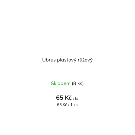
Ubrus plastový růžový
Skladem
(8 ks)
65 Kč
/ ks
Měrná
65 Kč / 1 ks
cena: