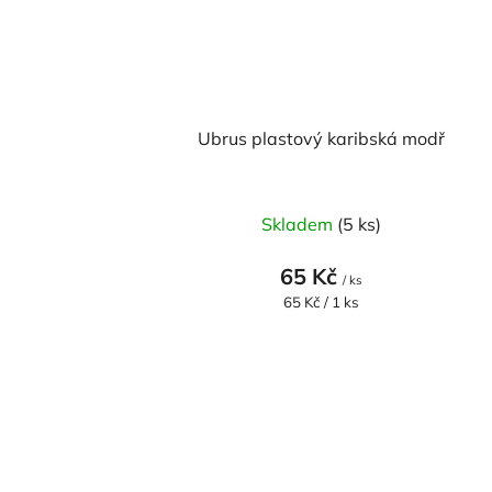
Ubrus plastový karibská modř
Skladem
(5 ks)
65 Kč
/ ks
Měrná
65 Kč / 1 ks
cena: