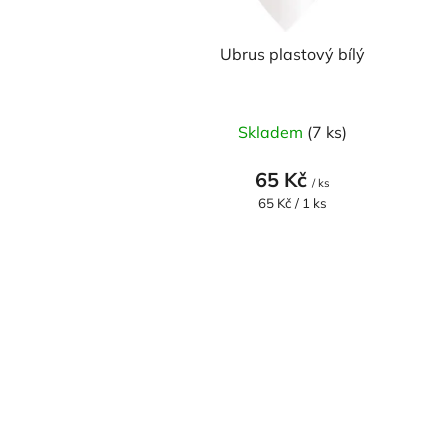
k
t
Ubrus plastový bílý
ů
Skladem
(7 ks)
65 Kč
/ ks
Měrná
65 Kč / 1 ks
cena: