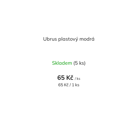
Ubrus plastový modrá
Skladem
(5 ks)
65 Kč
/ ks
Měrná
65 Kč / 1 ks
cena: