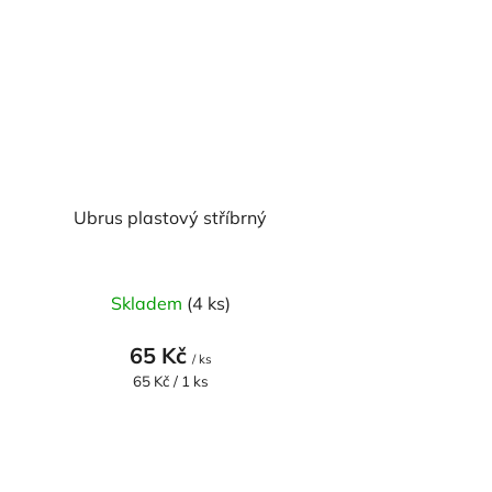
Ubrus plastový stříbrný
Skladem
(4 ks)
65 Kč
/ ks
Měrná
65 Kč / 1 ks
cena: