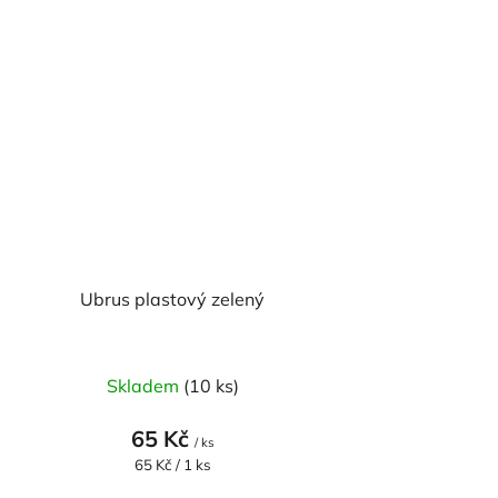
Ubrus plastový zelený
Skladem
(10 ks)
65 Kč
/ ks
Měrná
65 Kč / 1 ks
cena: