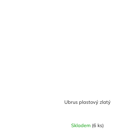
Ubrus plastový zlatý
Průměrné
Skladem
(6 ks)
hodnocení