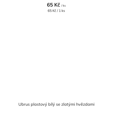
65 Kč
/ ks
Měrná
65 Kč / 1 ks
cena:
Ubrus plastový bílý se zlatými hvězdami