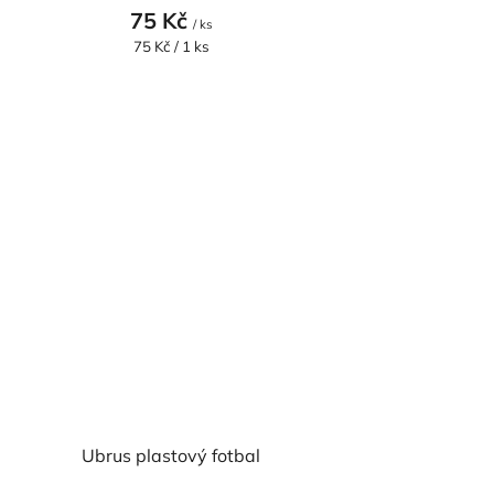
75 Kč
/ ks
Měrná
75 Kč / 1 ks
cena:
Ubrus plastový fotbal