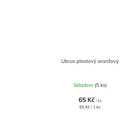
Ubrus plastový oranžový
Skladem
(5 ks)
65 Kč
/ ks
Měrná
65 Kč / 1 ks
cena: