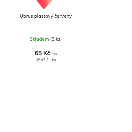
Ubrus plastový červený
Průměrné
Skladem
(5 ks)
hodnocení
produktu
65 Kč
/ ks
je
Měrná
65 Kč / 1 ks
cena:
4,0
z
5
hvězdiček.