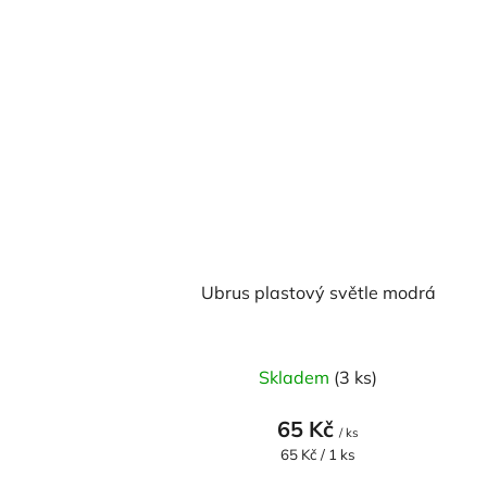
Ubrus plastový světle modrá
Skladem
(3 ks)
65 Kč
/ ks
Měrná
65 Kč / 1 ks
cena: