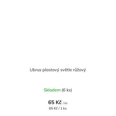
Ubrus plastový světle růžový
Skladem
(6 ks)
65 Kč
/ ks
Měrná
65 Kč / 1 ks
cena: