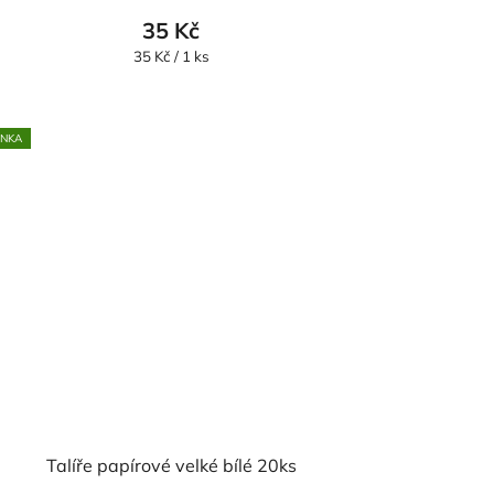
35 Kč
Měrná
35 Kč / 1 ks
cena:
INKA
Talíře papírové velké bílé 20ks