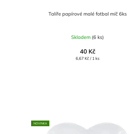
Talíře papírové malé fotbal míč 6ks
Skladem
(6 ks)
40 Kč
Měrná
6,67 Kč / 1 ks
cena:
NOVINKA