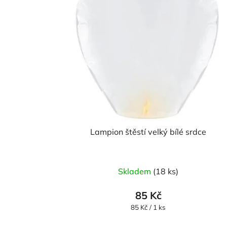
Lampion štěstí velký bílé srdce
Skladem
(18 ks)
85 Kč
Měrná
85 Kč / 1 ks
cena: