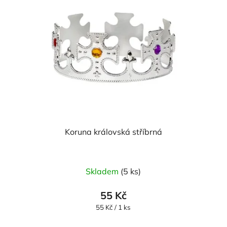
Koruna královská stříbrná
Skladem
(5 ks)
55 Kč
Měrná
55 Kč / 1 ks
cena: