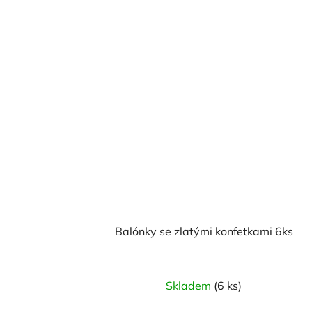
Balónky se zlatými konfetkami 6ks
Průměrné
Skladem
(6 ks)
hodnocení
produktu