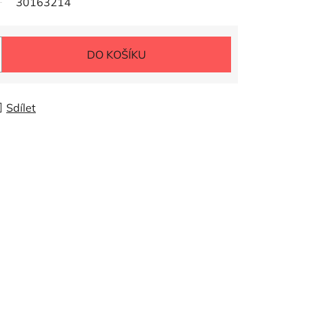
30163214
DO KOŠÍKU
Sdílet