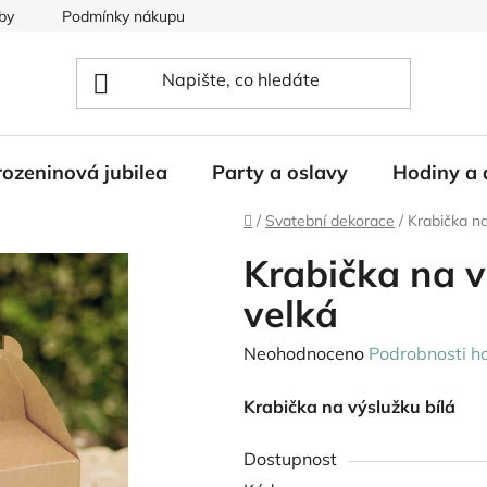
by
Podmínky nákupu
ozeninová jubilea
Party a oslavy
Hodiny a 
Domů
/
Svatební dekorace
/
Krabička na
Krabička na v
velká
Průměrné
Neohodnoceno
Podrobnosti h
hodnocení
Krabička na výslužku bílá
produktu
je
Dostupnost
0,0