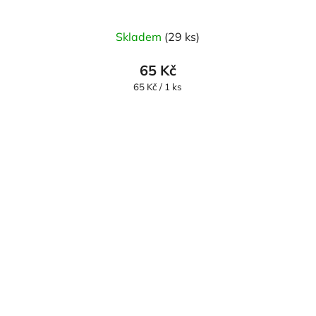
Skladem
(29 ks)
65 Kč
Měrná
65 Kč / 1 ks
cena: