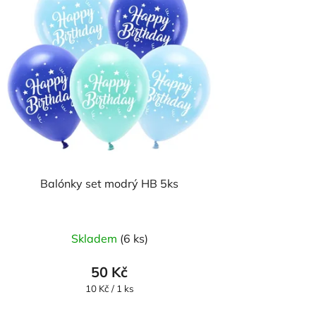
Balónky set modrý HB 5ks
Skladem
(6 ks)
50 Kč
Měrná
10 Kč / 1 ks
cena: