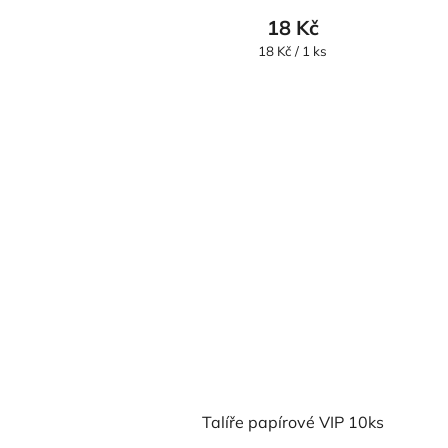
18 Kč
Měrná
18 Kč / 1 ks
cena:
Talíře papírové VIP 10ks