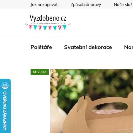
Přejít
Jak nakupovat
Způsob dopravy
Naše služ
na
obsah
Polštáře
Svatební dekorace
Nar
NOVINKA