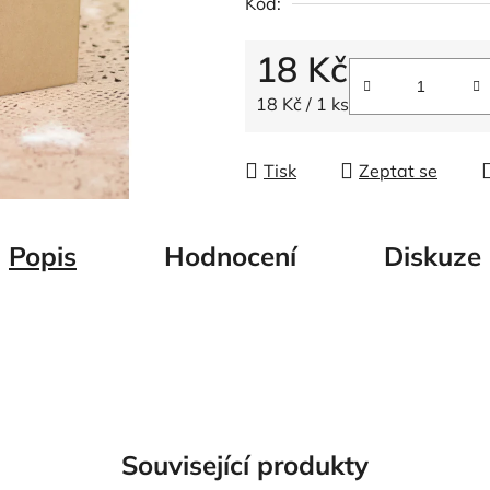
Kód:
z
5
18 Kč
hvězdiček.
Měrná cena:
18 Kč / 1 ks
Tisk
Zeptat se
Popis
Hodnocení
Diskuze
Související produkty