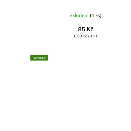
Skladem
(4 ks)
85 Kč
Měrná
8,50 Kč / 1 ks
cena:
NOVINKA