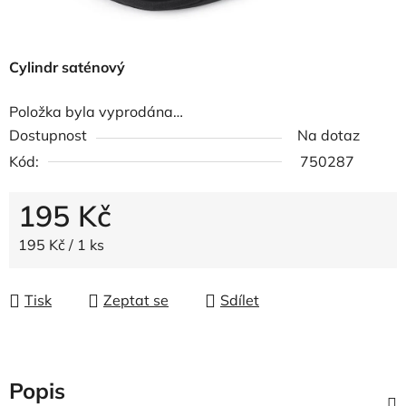
Cylindr saténový
Položka byla vyprodána…
Dostupnost
Na dotaz
Kód:
750287
195 Kč
Měrná cena:
195 Kč / 1 ks
Tisk
Zeptat se
Sdílet
Popis