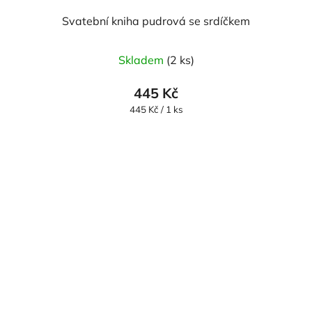
Svatební kniha pudrová se srdíčkem
Skladem
(2 ks)
445 Kč
Měrná
445 Kč / 1 ks
cena: