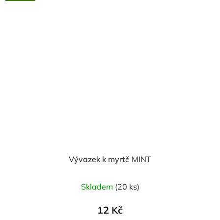
hvězdiček.
Vývazek k myrtě MINT
Průměrné
Skladem
(20 ks)
hodnocení
produktu
12 Kč
je