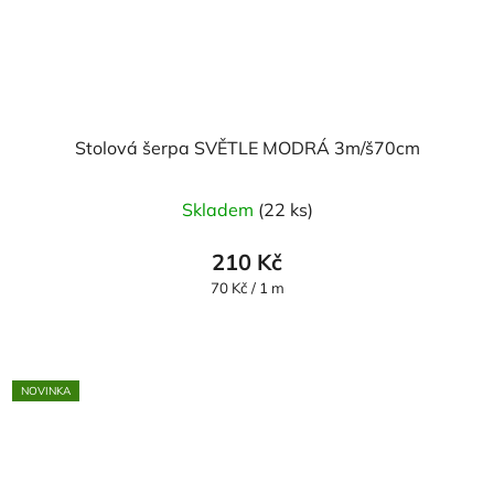
Stolová šerpa SVĚTLE MODRÁ 3m/š70cm
Průměrné
Skladem
(22 ks)
hodnocení
produktu
210 Kč
je
Měrná
70 Kč / 1 m
cena:
5,0
z
5
NOVINKA
hvězdiček.