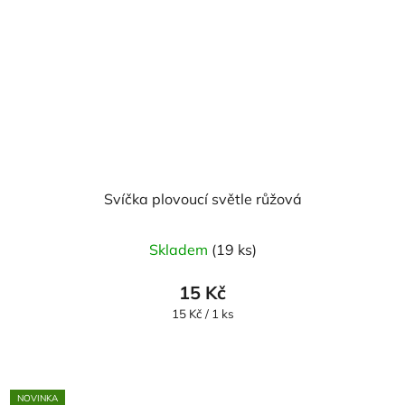
Svíčka plovoucí světle růžová
Průměrné
Skladem
(19 ks)
hodnocení
produktu
15 Kč
je
Měrná
15 Kč / 1 ks
cena:
5,0
z
5
NOVINKA