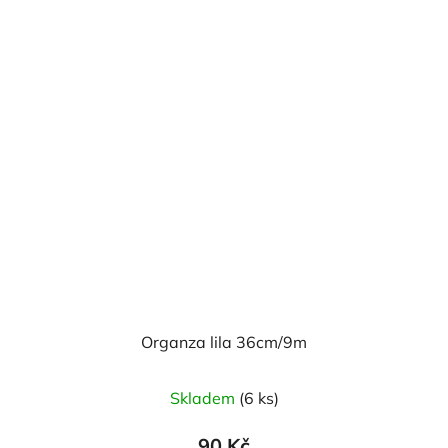
Organza lila 36cm/9m
Průměrné
Skladem
(6 ks)
hodnocení
produktu
90 Kč