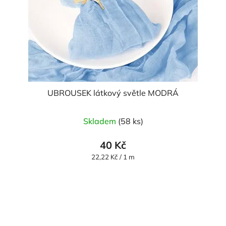
UBROUSEK látkový světle MODRÁ
Skladem
(58 ks)
40 Kč
Měrná
22,22 Kč / 1 m
cena: