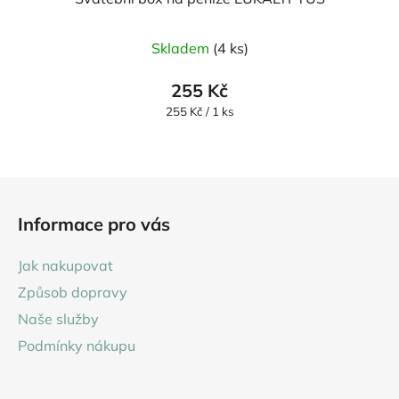
Skladem
(4 ks)
255 Kč
Měrná
255 Kč / 1 ks
cena:
Z
á
Informace pro vás
p
a
Jak nakupovat
t
Způsob dopravy
í
Naše služby
Podmínky nákupu