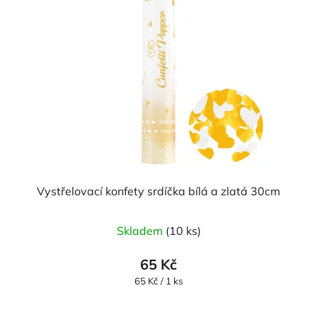
Vystřelovací konfety srdíčka bílá a zlatá 30cm
Skladem
(10 ks)
65 Kč
Měrná
65 Kč / 1 ks
cena: