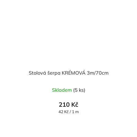
Stolová šerpa KRÉMOVÁ 3m/70cm
Skladem
(5 ks)
210 Kč
Měrná
42 Kč / 1 m
cena: