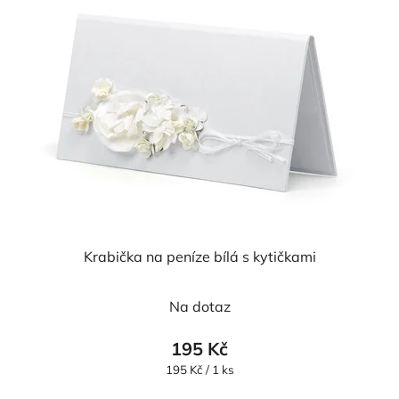
Krabička na peníze bílá s kytičkami
Průměrné
Na dotaz
hodnocení
produktu
195 Kč
je
Měrná
195 Kč / 1 ks
cena:
5,0