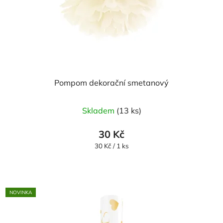
Pompom dekorační smetanový
Skladem
(13 ks)
30 Kč
Měrná
30 Kč / 1 ks
cena:
NOVINKA