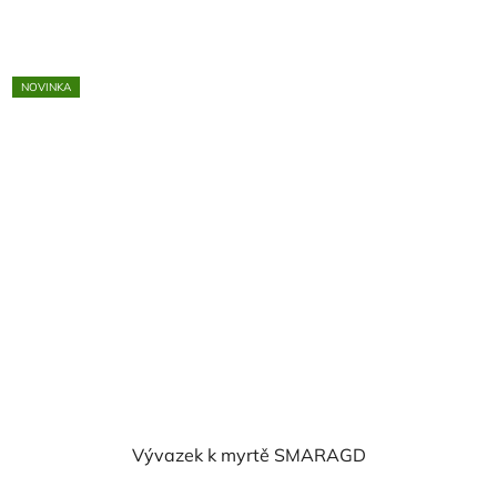
5,0
z
5
NOVINKA
hvězdiček.
Vývazek k myrtě SMARAGD