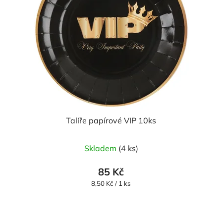
Talíře papírové VIP 10ks
Skladem
(4 ks)
85 Kč
Měrná
8,50 Kč / 1 ks
cena: