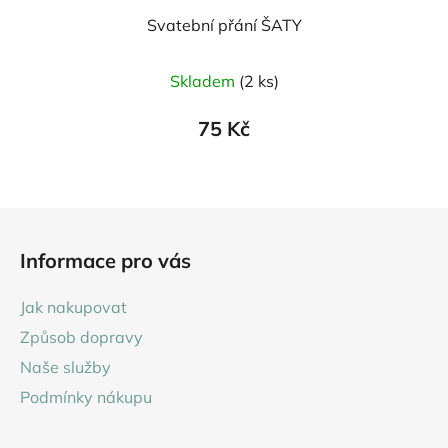
Svatební přání ŠATY
Skladem
(2 ks)
75 Kč
Z
á
Informace pro vás
p
a
Jak nakupovat
t
Způsob dopravy
í
Naše služby
Podmínky nákupu