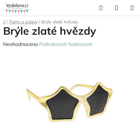
Přejít
Hledat
NÁKUP
na
KOŠÍK
obsah
Domů
/
Party a oslavy
/
Brýle zlaté hvězdy
Brýle zlaté hvězdy
Průměrné
Neohodnoceno
Podrobnosti hodnocení
hodnocení
produktu
je
0,0
z
5
hvězdiček.