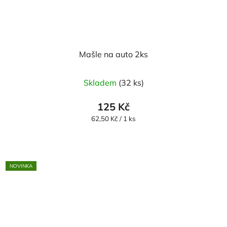
Mašle na auto 2ks
Skladem
(32 ks)
125 Kč
Měrná
62,50 Kč / 1 ks
cena:
NOVINKA