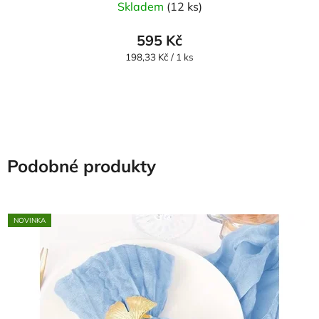
Skladem
(12 ks)
hodnocení
produktu
595 Kč
je
Měrná
198,33 Kč / 1 ks
cena:
5,0
z
5
hvězdiček.
Podobné produkty
NOVINKA