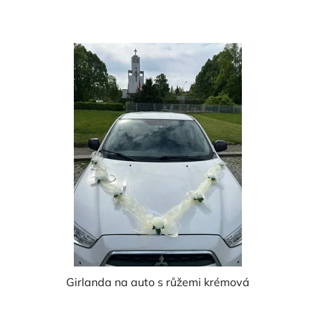
z
5
hvězdiček.
Girlanda na auto s růžemi krémová