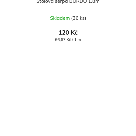
Stolová šerpa BORDÓ 1,8m
Skladem
(36 ks)
120 Kč
Měrná
66,67 Kč / 1 m
cena: