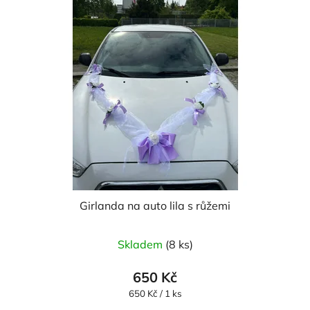
Girlanda na auto lila s růžemi
Průměrné
Skladem
(8 ks)
hodnocení
produktu
650 Kč
je
Měrná
650 Kč / 1 ks
cena:
5,0