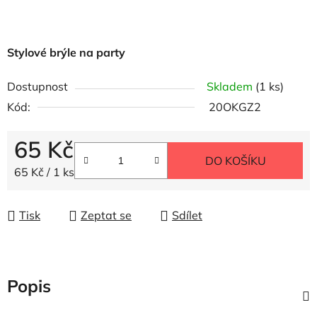
Stylové brýle na party
Dostupnost
Skladem
(1 ks)
Kód:
20OKGZ2
65 Kč
DO KOŠÍKU
Měrná cena:
65 Kč / 1 ks
Tisk
Zeptat se
Sdílet
Popis