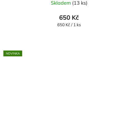
Skladem
(13 ks)
650 Kč
Měrná
650 Kč / 1 ks
cena:
NOVINKA