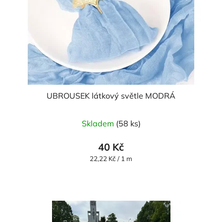
UBROUSEK látkový světle MODRÁ
Skladem
(58 ks)
40 Kč
Měrná
22,22 Kč / 1 m
cena: