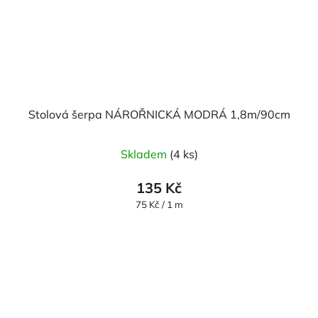
Stolová šerpa NÁROŘNICKÁ MODRÁ 1,8m/90cm
Skladem
(4 ks)
135 Kč
Měrná
75 Kč / 1 m
cena: