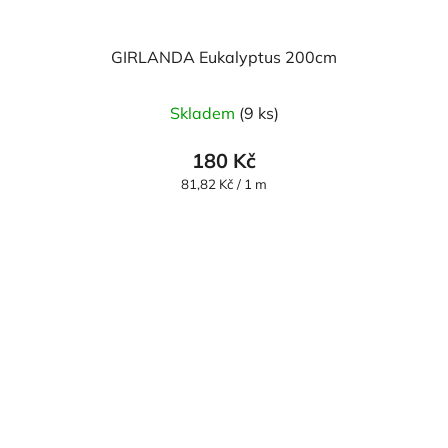
GIRLANDA Eukalyptus 200cm
Skladem
(9 ks)
180 Kč
Měrná
81,82 Kč / 1 m
cena: