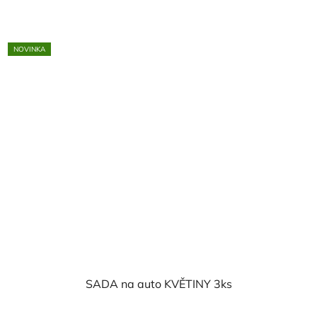
NOVINKA
SADA na auto KVĚTINY 3ks
Průměrné