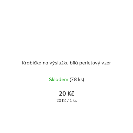
Krabička na výslužku bílá perleťový vzor
Skladem
(78 ks)
20 Kč
Měrná
20 Kč / 1 ks
cena: