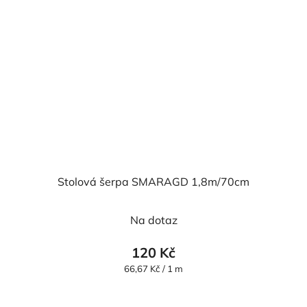
Stolová šerpa SMARAGD 1,8m/70cm
Na dotaz
120 Kč
Měrná
66,67 Kč / 1 m
cena: