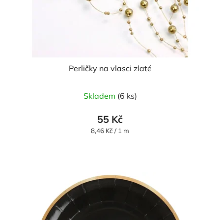
Perličky na vlasci zlaté
Průměrné
Skladem
(6 ks)
hodnocení
produktu
55 Kč
je
Měrná
8,46 Kč / 1 m
cena:
5,0
z
5
hvězdiček.