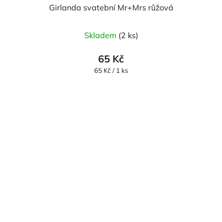
Girlanda svatební Mr+Mrs růžová
Skladem
(2 ks)
65 Kč
Měrná
65 Kč / 1 ks
cena: