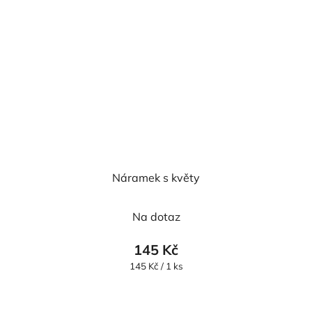
Náramek s květy
Na dotaz
145 Kč
Měrná
145 Kč / 1 ks
cena: