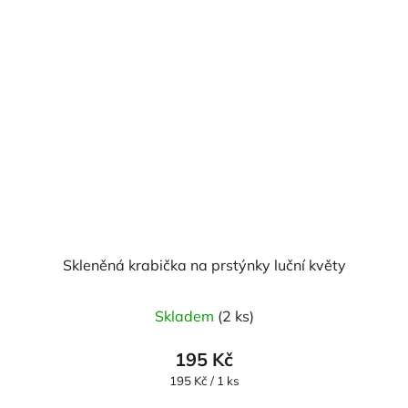
Skleněná krabička na prstýnky luční květy
Skladem
(2 ks)
195 Kč
Měrná
195 Kč / 1 ks
cena: