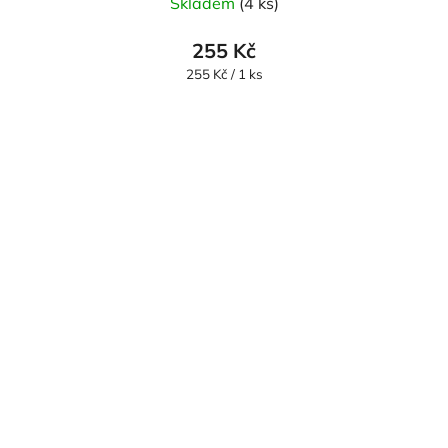
Skladem
(4 ks)
255 Kč
Měrná
255 Kč / 1 ks
cena: