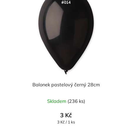
Balonek pastelový černý 28cm
Skladem
(236 ks)
3 Kč
Měrná
3 Kč / 1 ks
cena: