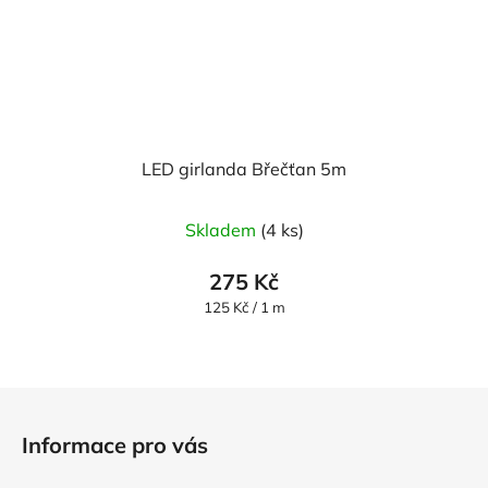
LED girlanda Břečťan 5m
Skladem
(4 ks)
275 Kč
Měrná
125 Kč / 1 m
cena:
Z
á
Informace pro vás
p
a