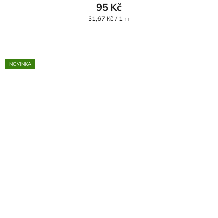
95 Kč
Měrná
31,67 Kč / 1 m
cena:
NOVINKA