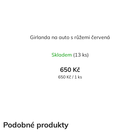
Girlanda na auto s růžemi červená
Skladem
(13 ks)
650 Kč
Měrná
650 Kč / 1 ks
cena:
Podobné produkty