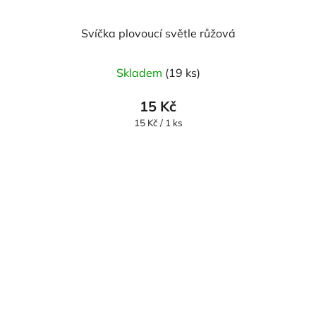
Svíčka plovoucí světle růžová
Průměrné
Skladem
(19 ks)
hodnocení
produktu
15 Kč
je
Měrná
15 Kč / 1 ks
cena:
5,0
z
5
hvězdiček.