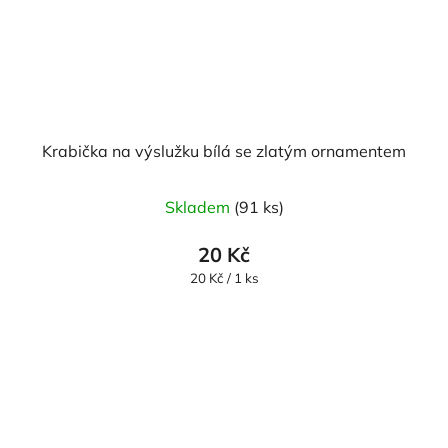
Krabička na výslužku bílá se zlatým ornamentem
Skladem
(91 ks)
20 Kč
Měrná
20 Kč / 1 ks
cena: