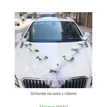
Girlanda na auto s růžemi
Průměrné
Skladem
(10 ks)