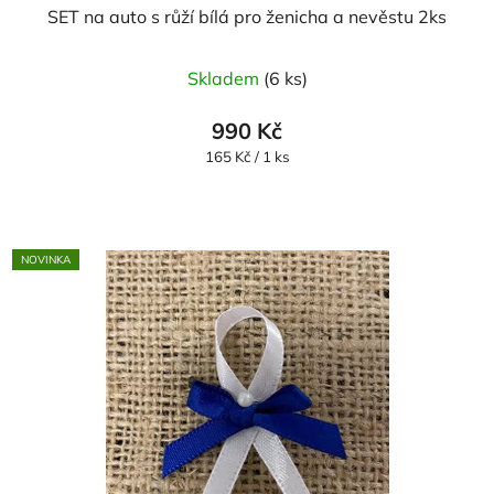
SET na auto s růží bílá pro ženicha a nevěstu 2ks
Průměrné
Skladem
(6 ks)
hodnocení
produktu
990 Kč
je
Měrná
165 Kč / 1 ks
cena:
5,0
z
5
NOVINKA
hvězdiček.