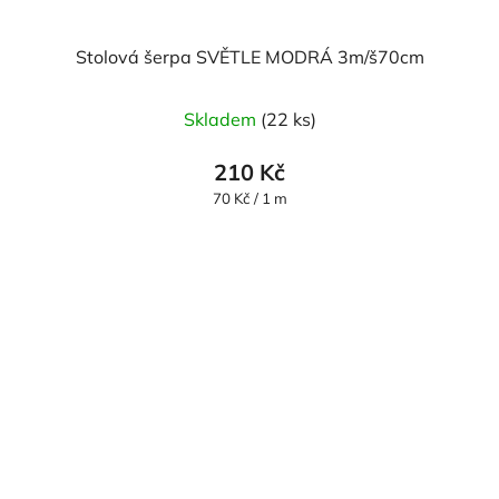
Stolová šerpa SVĚTLE MODRÁ 3m/š70cm
Průměrné
Skladem
(22 ks)
hodnocení
produktu
210 Kč
je
Měrná
70 Kč / 1 m
cena:
5,0
z
5
hvězdiček.