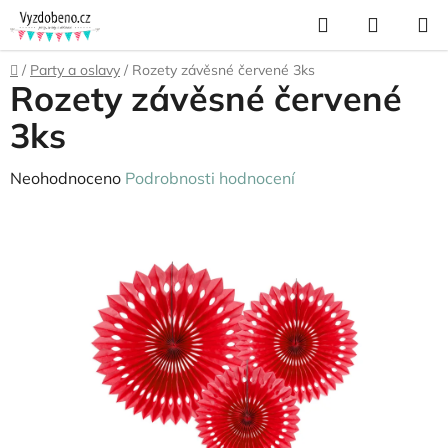
Přejít
Hledat
NÁKUP
na
KOŠÍK
obsah
Domů
/
Party a oslavy
/
Rozety závěsné červené 3ks
Rozety závěsné červené
3ks
Průměrné
Neohodnoceno
Podrobnosti hodnocení
hodnocení
produktu
je
0,0
z
5
hvězdiček.