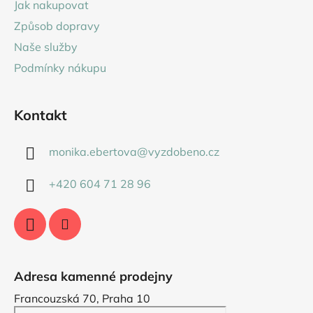
Jak nakupovat
t
Způsob dopravy
í
Naše služby
Podmínky nákupu
Kontakt
monika.ebertova
@
vyzdobeno.cz
+420 604 71 28 96
Adresa kamenné prodejny
Francouzská 70, Praha 10