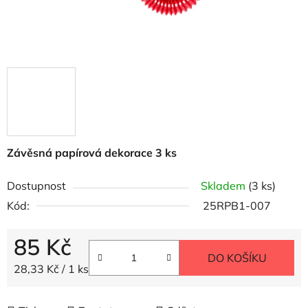
Závěsná papírová dekorace 3 ks
Dostupnost
Skladem
(3 ks)
Kód:
25RPB1-007
85 Kč
DO KOŠÍKU
Měrná cena:
28,33 Kč / 1 ks