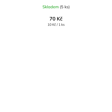
Skladem
(5 ks)
70 Kč
Měrná
10 Kč / 1 ks
cena: