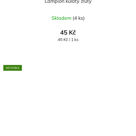
Lampion kulatý žlutý
Skladem
(4 ks)
45 Kč
Měrná
45 Kč / 1 ks
cena:
NOVINKA