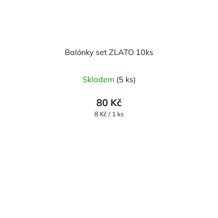
Balónky set ZLATO 10ks
Skladem
(5 ks)
80 Kč
Měrná
8 Kč / 1 ks
cena: