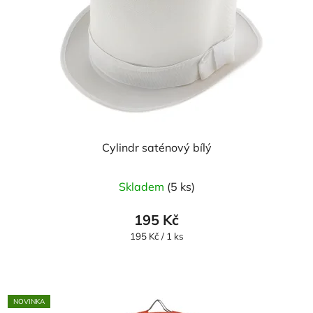
Cylindr saténový bílý
Průměrné
Skladem
(5 ks)
hodnocení
produktu
195 Kč
je
Měrná
195 Kč / 1 ks
cena:
5,0
z
5
NOVINKA
hvězdiček.