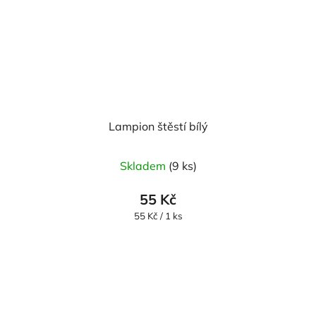
Lampion štěstí bílý
Skladem
(9 ks)
55 Kč
Měrná
55 Kč / 1 ks
cena: