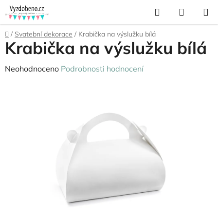
Přejít
Hledat
NÁKUP
na
KOŠÍK
obsah
Domů
/
Svatební dekorace
/
Krabička na výslužku bílá
Krabička na výslužku bílá
Průměrné
Neohodnoceno
Podrobnosti hodnocení
hodnocení
produktu
je
0,0
z
5
hvězdiček.