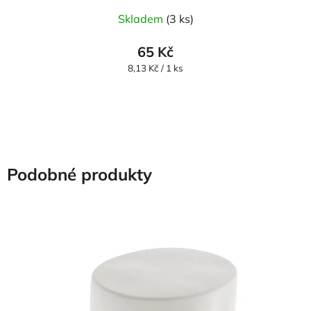
Skladem
(3 ks)
65 Kč
Měrná
8,13 Kč / 1 ks
cena:
Podobné produkty