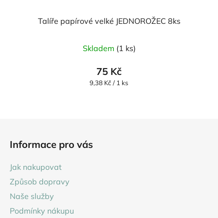
Talíře papírové velké JEDNOROŽEC 8ks
Skladem
(1 ks)
75 Kč
Měrná
9,38 Kč / 1 ks
cena:
Z
á
Informace pro vás
p
a
Jak nakupovat
t
Způsob dopravy
í
Naše služby
Podmínky nákupu