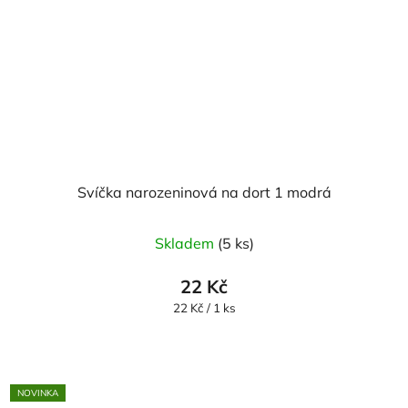
Svíčka narozeninová na dort 1 modrá
Skladem
(5 ks)
22 Kč
Měrná
22 Kč / 1 ks
cena:
NOVINKA