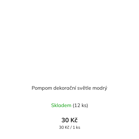
Pompom dekorační světle modrý
Skladem
(12 ks)
30 Kč
Měrná
30 Kč / 1 ks
cena: