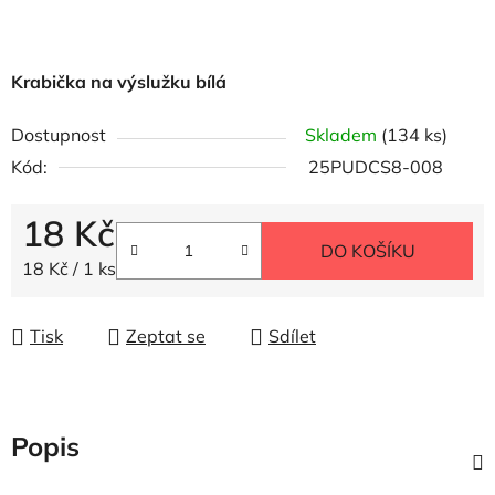
Krabička na výslužku bílá
Dostupnost
Skladem
(134 ks)
Kód:
25PUDCS8-008
18 Kč
DO KOŠÍKU
Měrná cena:
18 Kč / 1 ks
Tisk
Zeptat se
Sdílet
Popis