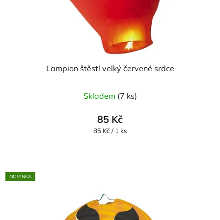
Lampion štěstí velký červené srdce
Skladem
(7 ks)
85 Kč
Měrná
85 Kč / 1 ks
cena:
NOVINKA