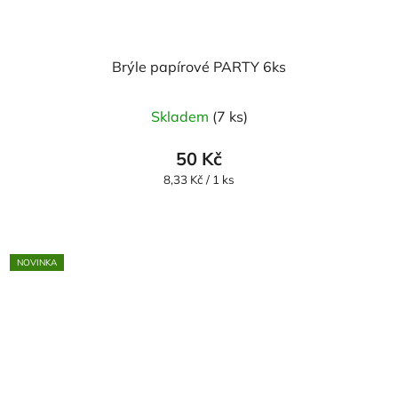
Brýle papírové PARTY 6ks
Skladem
(7 ks)
50 Kč
Měrná
8,33 Kč / 1 ks
cena:
NOVINKA