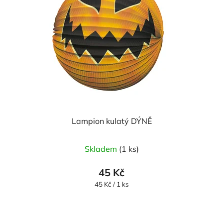
Lampion kulatý DÝNĚ
Skladem
(1 ks)
45 Kč
Měrná
45 Kč / 1 ks
cena: