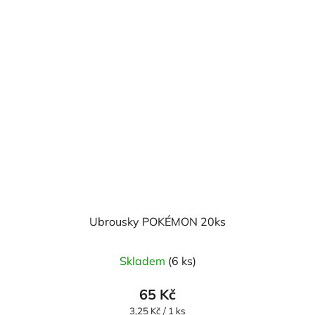
Ubrousky POKÉMON 20ks
Skladem
(6 ks)
65 Kč
Měrná
3,25 Kč / 1 ks