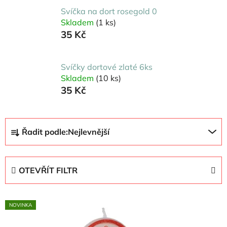
Svíčka na dort rosegold 0
Skladem
(1 ks)
35 Kč
Svíčky dortové zlaté 6ks
Skladem
(10 ks)
35 Kč
Ř
Řadit podle:
Nejlevnější
a
z
e
OTEVŘÍT FILTR
n
í
V
p
NOVINKA
ý
r