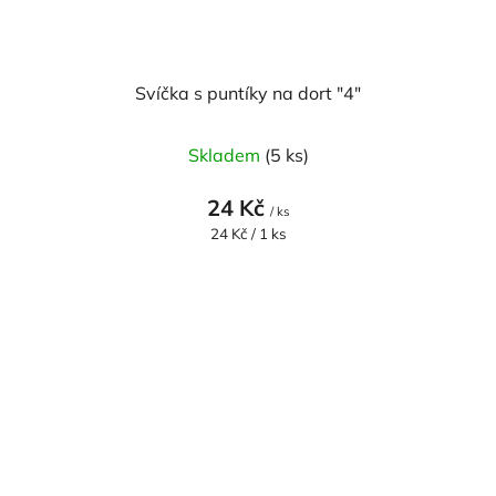
Svíčka s puntíky na dort "4"
Skladem
(5 ks)
24 Kč
/ ks
Měrná
24 Kč / 1 ks
cena: