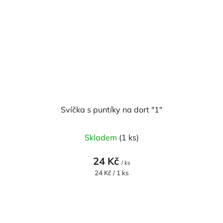
Svíčka s puntíky na dort "1"
Průměrné
Skladem
(1 ks)
hodnocení
produktu
24 Kč
/ ks
je
Měrná
24 Kč / 1 ks
cena:
5,0
z
5