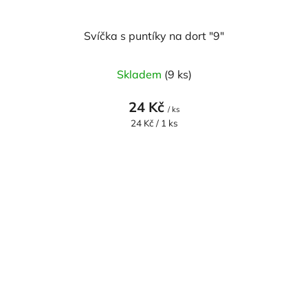
Svíčka s puntíky na dort "9"
Skladem
(9 ks)
24 Kč
/ ks
Měrná
24 Kč / 1 ks
cena: