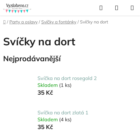
Přejít
Hledat
NÁKUP
na
KOŠÍK
obsah
Domů
/
Party a oslavy
/
Svíčky a fontánky
/
Svíčky na dort
Svíčky na dort
Nejprodávanější
Svíčka na dort rosegold 2
Skladem
(1 ks)
35 Kč
Svíčka na dort zlatá 1
Skladem
(4 ks)
35 Kč