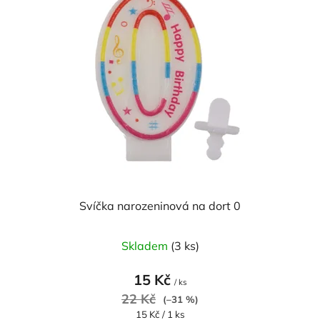
p
o
i
d
s
u
p
k
r
t
o
ů
d
u
k
t
ů
Svíčka narozeninová na dort 0
Skladem
(3 ks)
15 Kč
/ ks
22 Kč
(–31 %)
Měrná
15 Kč / 1 ks