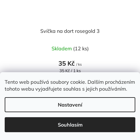
Svíčka na dort rosegold 3
Skladem
(12 ks)
35 Kč
/ ks
Měrná
35 Kč / 1 ks
cena:
Tento web používá soubory cookie. Dalším procházením
tohoto webu vyjadřujete souhlas s jejich používáním.
NOVINKA
Nastavení
Souhlasím