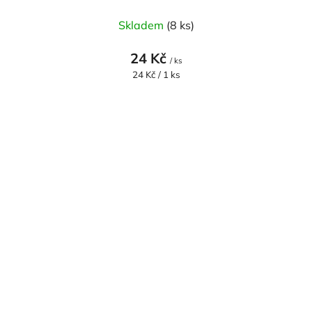
Skladem
(8 ks)
24 Kč
/ ks
Měrná
24 Kč / 1 ks
cena: