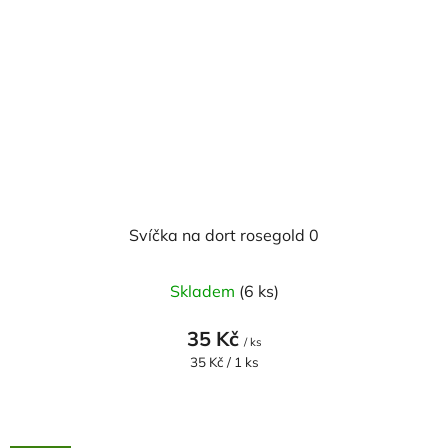
Svíčka na dort rosegold 0
Skladem
(6 ks)
35 Kč
/ ks
Měrná
35 Kč / 1 ks
cena: