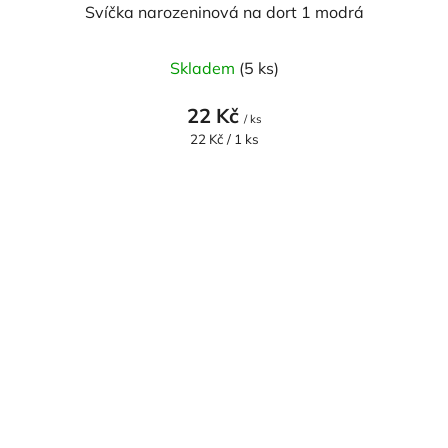
Svíčka narozeninová na dort 1 modrá
Skladem
(5 ks)
22 Kč
/ ks
Měrná
22 Kč / 1 ks
cena: