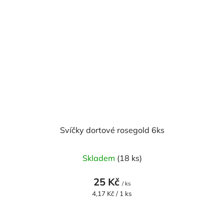
Svíčky dortové rosegold 6ks
Skladem
(18 ks)
25 Kč
/ ks
Měrná
4,17 Kč / 1 ks
cena: