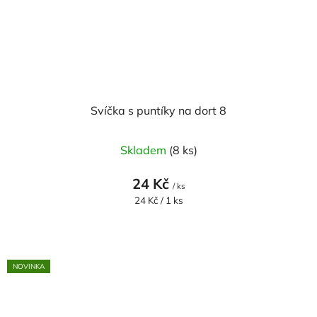
Svíčka s puntíky na dort 8
Skladem
(8 ks)
24 Kč
/ ks
Měrná
24 Kč / 1 ks
cena:
NOVINKA