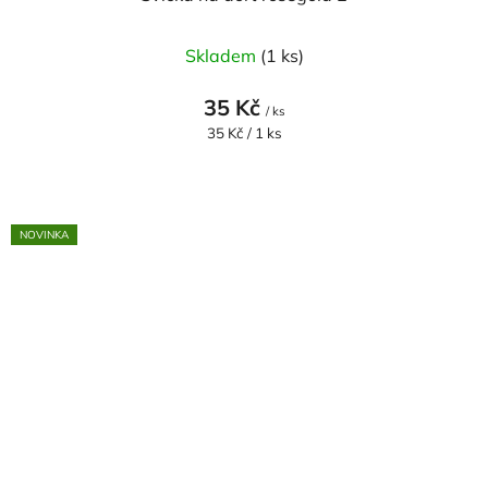
Skladem
(1 ks)
35 Kč
/ ks
Měrná
35 Kč / 1 ks
cena:
NOVINKA