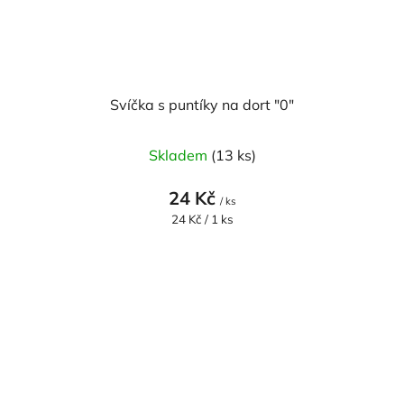
Svíčka s puntíky na dort "0"
Skladem
(13 ks)
24 Kč
/ ks
Měrná
24 Kč / 1 ks
cena: