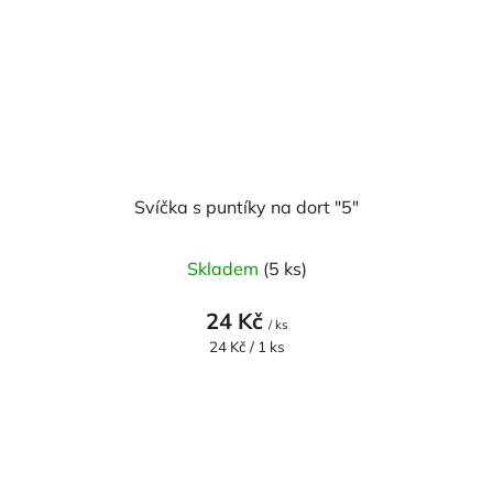
Svíčka s puntíky na dort "5"
Skladem
(5 ks)
24 Kč
/ ks
Měrná
24 Kč / 1 ks
cena: