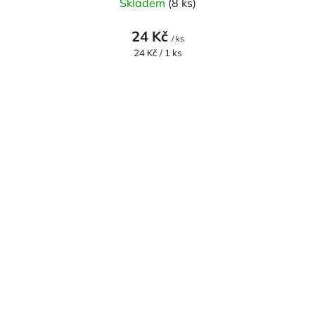
Skladem
(8 ks)
24 Kč
/ ks
Měrná
24 Kč / 1 ks
cena: