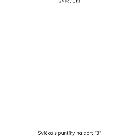
Měrná
24 Kč / 1 ks
cena:
Svíčka s puntíky na dort "3"