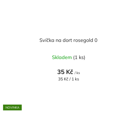
Svíčka na dort rosegold 0
Skladem
(1 ks)
35 Kč
/ ks
Měrná
35 Kč / 1 ks
cena:
NOVINKA