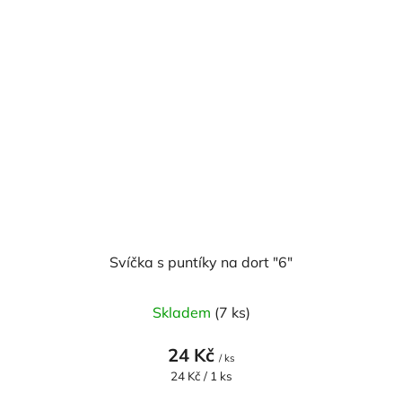
Svíčka s puntíky na dort "6"
Skladem
(7 ks)
24 Kč
/ ks
Měrná
24 Kč / 1 ks
cena: