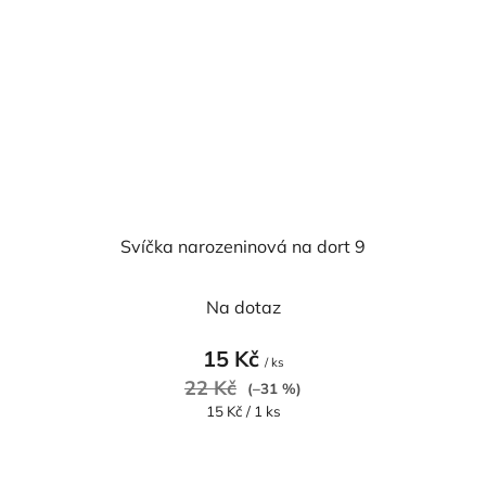
Svíčka narozeninová na dort 9
Na dotaz
15 Kč
/ ks
22 Kč
(–31 %)
Měrná
15 Kč / 1 ks
cena: