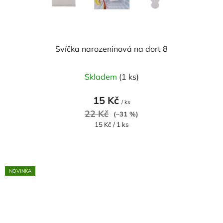
Svíčka narozeninová na dort 8
Skladem
(1 ks)
15 Kč
/ ks
22 Kč
(–31 %)
Měrná
15 Kč / 1 ks
cena:
NOVINKA