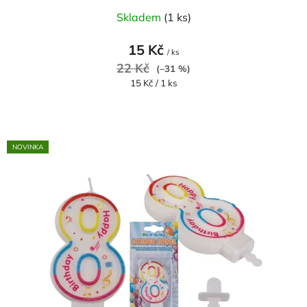
Skladem
(1 ks)
15 Kč
/ ks
22 Kč
(–31 %)
Měrná
15 Kč / 1 ks
cena:
NOVINKA