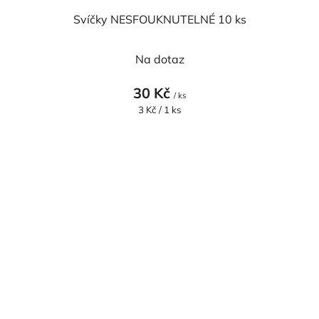
Svíčky NESFOUKNUTELNÉ 10 ks
Na dotaz
30 Kč
/ ks
Měrná
3 Kč / 1 ks
cena: