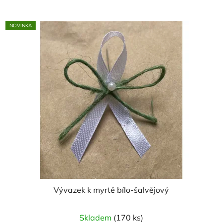
z
5
NOVINKA
hvězdiček.
Vývazek k myrtě bílo-šalvějový
Skladem
(170 ks)