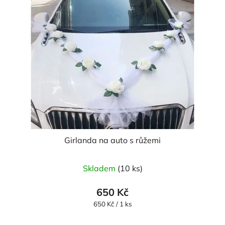
Girlanda na auto s růžemi
Průměrné
Skladem
(10 ks)
hodnocení
produktu
650 Kč
je
Měrná
650 Kč / 1 ks
cena:
5,0