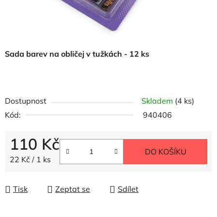
Sada barev na obličej v tužkách - 12 ks
Dostupnost
Skladem
(4 ks)
Kód:
940406
110 Kč
DO KOŠÍKU
Měrná cena:
22 Kč / 1 ks
Tisk
Zeptat se
Sdílet