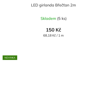
LED girlanda Břečťan 2m
Skladem
(5 ks)
150 Kč
Měrná
68,18 Kč / 1 m
cena:
NOVINKA