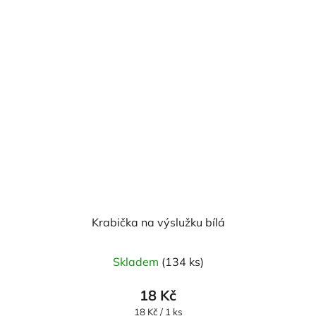
Krabička na výslužku bílá
Skladem
(134 ks)
18 Kč
Měrná
18 Kč / 1 ks