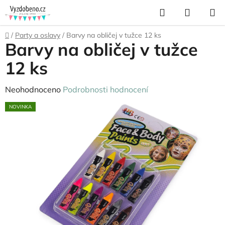
Přejít
Hledat
NÁKUP
na
KOŠÍK
obsah
Domů
/
Party a oslavy
/
Barvy na obličej v tužce 12 ks
Barvy na obličej v tužce
12 ks
Průměrné
Neohodnoceno
Podrobnosti hodnocení
hodnocení
NOVINKA
produktu
je
0,0
z
5
hvězdiček.