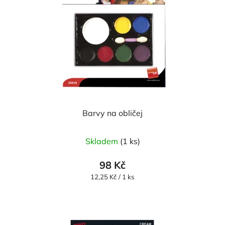
Barvy na obličej
Skladem
(1 ks)
98 Kč
Měrná
12,25 Kč / 1 ks
cena: