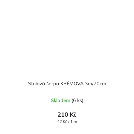
Stolová šerpa KRÉMOVÁ 3m/70cm
Skladem
(6 ks)
210 Kč
Měrná
42 Kč / 1 m
cena: