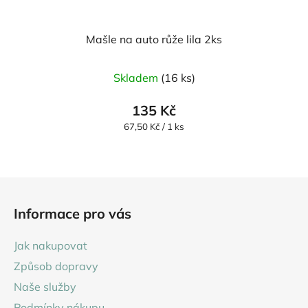
Mašle na auto růže lila 2ks
Skladem
(16 ks)
135 Kč
Měrná
67,50 Kč / 1 ks
cena:
Z
á
Informace pro vás
p
a
Jak nakupovat
t
Způsob dopravy
í
Naše služby
Podmínky nákupu