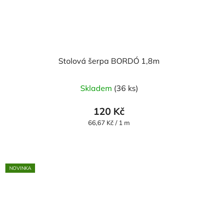
Stolová šerpa BORDÓ 1,8m
Skladem
(36 ks)
120 Kč
Měrná
66,67 Kč / 1 m
cena:
NOVINKA