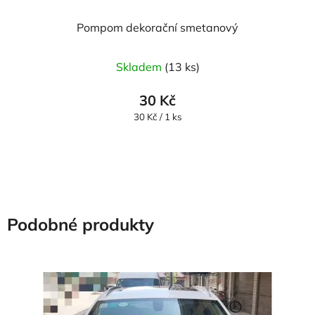
Pompom dekorační smetanový
Skladem
(13 ks)
30 Kč
Měrná
30 Kč / 1 ks
cena:
Podobné produkty