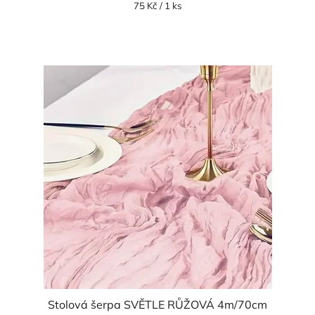
Měrná
75 Kč / 1 ks
cena:
Stolová šerpa SVĚTLE RŮŽOVÁ 4m/70cm