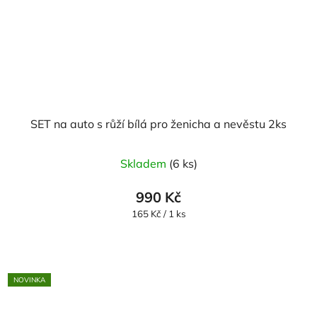
SET na auto s růží bílá pro ženicha a nevěstu 2ks
Průměrné
Skladem
(6 ks)
hodnocení
produktu
990 Kč
je
Měrná
165 Kč / 1 ks
cena:
5,0
z
5
NOVINKA
hvězdiček.