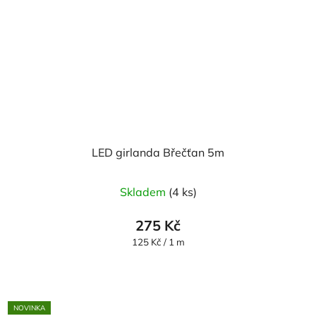
LED girlanda Břečťan 5m
Skladem
(4 ks)
275 Kč
Měrná
125 Kč / 1 m
cena:
NOVINKA