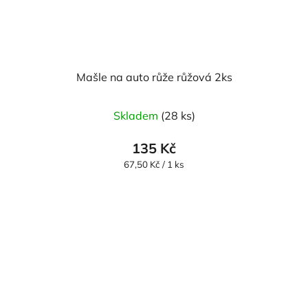
Mašle na auto růže růžová 2ks
Průměrné
Skladem
(28 ks)
hodnocení
produktu
135 Kč
je
Měrná
67,50 Kč / 1 ks
cena:
5,0
z
5
hvězdiček.