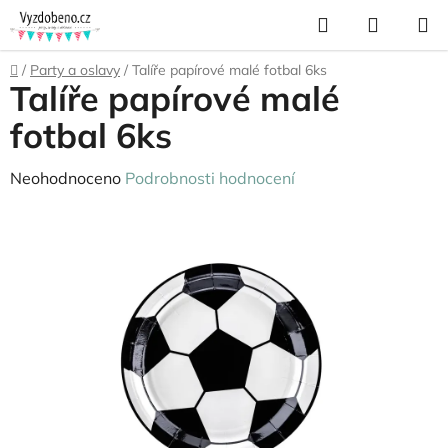
Přejít
Hledat
NÁKUP
na
KOŠÍK
obsah
Domů
/
Party a oslavy
/
Talíře papírové malé fotbal 6ks
Talíře papírové malé
fotbal 6ks
Průměrné
Neohodnoceno
Podrobnosti hodnocení
hodnocení
produktu
je
0,0
z
5
hvězdiček.