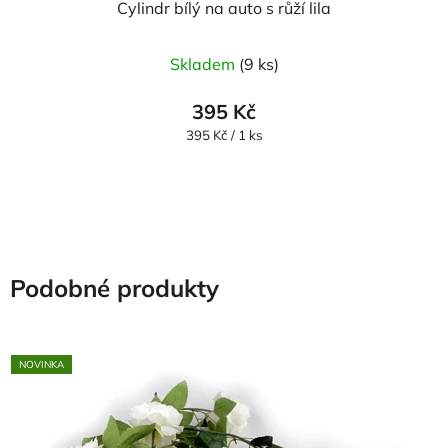
Cylindr bílý na auto s růží lila
Skladem
(9 ks)
395 Kč
Měrná
395 Kč / 1 ks
cena:
Podobné produkty
NOVINKA