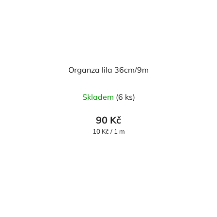
Organza lila 36cm/9m
Průměrné
Skladem
(6 ks)
hodnocení
produktu
90 Kč
je
Měrná
10 Kč / 1 m
cena:
5,0
z
5
hvězdiček.