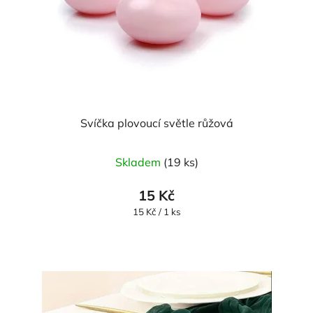
Svíčka plovoucí světle růžová
Průměrné
Skladem
(19 ks)
hodnocení
produktu
15 Kč
je
Měrná
15 Kč / 1 ks
cena:
5,0
z
5
hvězdiček.