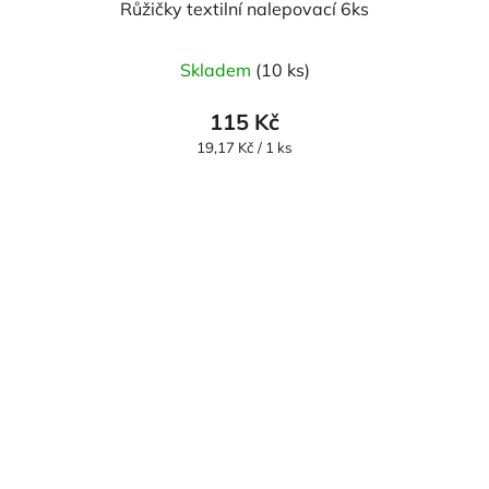
Růžičky textilní nalepovací 6ks
Průměrné
Skladem
(10 ks)
hodnocení
produktu
115 Kč
je
Měrná
19,17 Kč / 1 ks
cena:
5,0
z
5
hvězdiček.