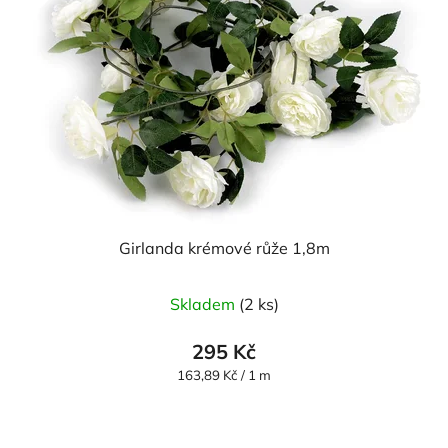
Girlanda krémové růže 1,8m
Skladem
(2 ks)
295 Kč
Měrná
163,89 Kč / 1 m
cena: