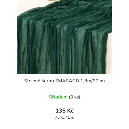
Stolová šerpa SMARAGD 1,8m/90cm
Skladem
(3 ks)
135 Kč
Měrná
75 Kč / 1 m
cena: