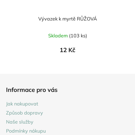
Vývazek k myrtě RŮŽOVÁ
Skladem
(103 ks)
12 Kč
Z
á
Informace pro vás
p
a
Jak nakupovat
t
Způsob dopravy
í
Naše služby
Podmínky nákupu