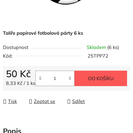
Talíře papírové fotbalová párty 6 ks
Dostupnost
Skladem
(6 ks)
Kód:
25TPP72
50 Kč
DO KOŠÍKU
Měrná cena:
8,33 Kč / 1 ks
Tisk
Zeptat se
Sdílet
Popis