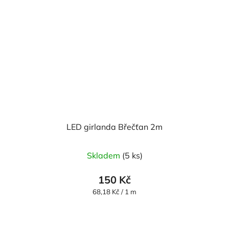
LED girlanda Břečťan 2m
Skladem
(5 ks)
150 Kč
Měrná
68,18 Kč / 1 m
cena: