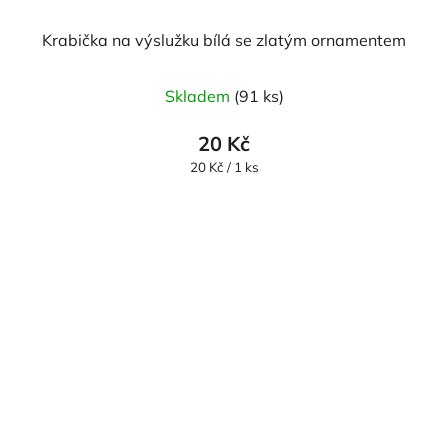
Krabička na výslužku bílá se zlatým ornamentem
Skladem
(91 ks)
20 Kč
Měrná
20 Kč / 1 ks
cena: