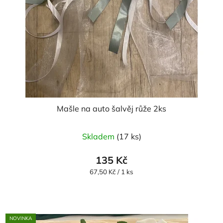
Mašle na auto šalvěj růže 2ks
Skladem
(17 ks)
135 Kč
Měrná
67,50 Kč / 1 ks
cena:
NOVINKA