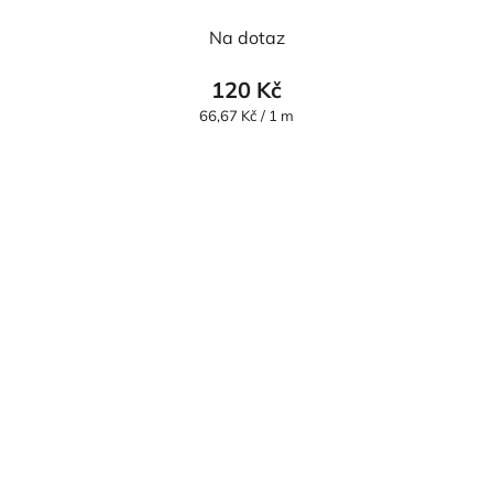
Na dotaz
120 Kč
Měrná
66,67 Kč / 1 m
cena: