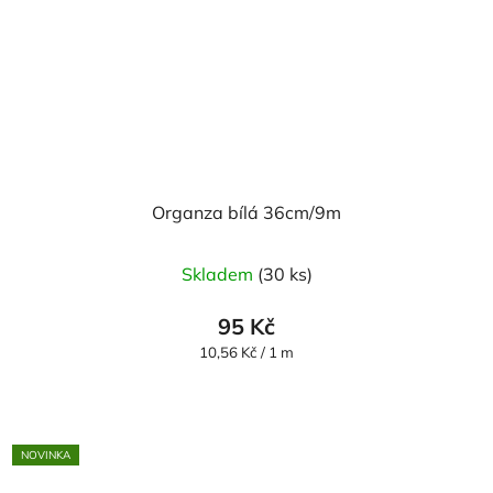
Organza bílá 36cm/9m
Průměrné
Skladem
(30 ks)
hodnocení
produktu
95 Kč
je
Měrná
10,56 Kč / 1 m
cena:
5,0
z
5
NOVINKA
hvězdiček.