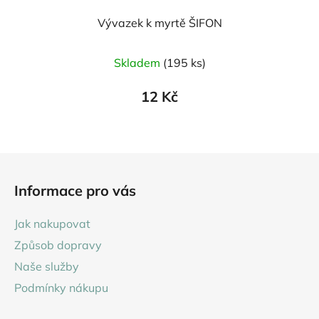
Vývazek k myrtě ŠIFON
Skladem
(195 ks)
12 Kč
Z
á
Informace pro vás
p
a
Jak nakupovat
t
Způsob dopravy
í
Naše služby
Podmínky nákupu