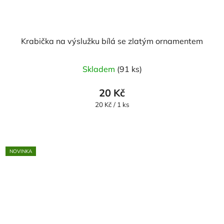
Krabička na výslužku bílá se zlatým ornamentem
Skladem
(91 ks)
20 Kč
Měrná
20 Kč / 1 ks
cena:
NOVINKA