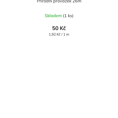
Přírodní provázek 26m
Skladem
(1 ks)
50 Kč
Měrná
1,92 Kč / 1 m
cena: