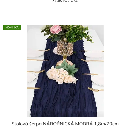
Měrná
77,50 Kč / 1 ks
cena:
NOVINKA
Stolová šerpa NÁROŘNICKÁ MODRÁ 1,8m/70cm