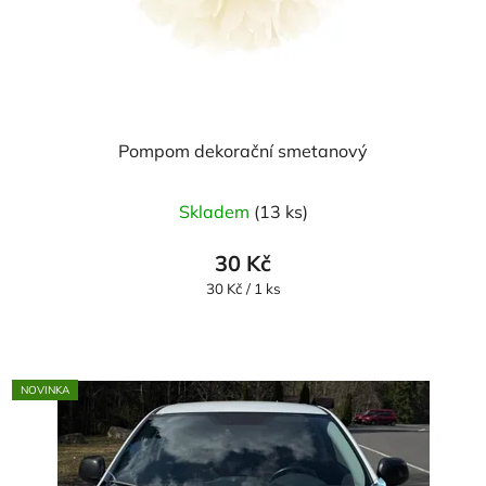
Pompom dekorační smetanový
Skladem
(13 ks)
30 Kč
Měrná
30 Kč / 1 ks
cena:
NOVINKA