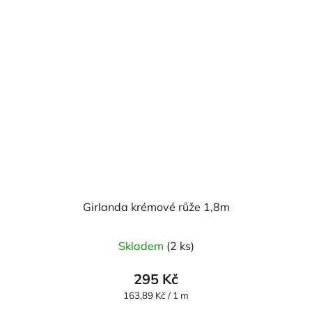
Girlanda krémové růže 1,8m
Skladem
(2 ks)
295 Kč
Měrná
163,89 Kč / 1 m
cena: