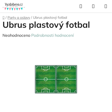
Přejít
Hledat
NÁKUP
na
KOŠÍK
obsah
Domů
/
Party a oslavy
/
Ubrus plastový fotbal
Ubrus plastový fotbal
Průměrné
Neohodnoceno
Podrobnosti hodnocení
hodnocení
produktu
je
0,0
z
5
hvězdiček.