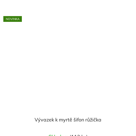
NOVINKA
Vývazek k myrtě šifon růžička