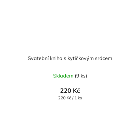
Svatební kniha s kytičkovým srdcem
Skladem
(9 ks)
220 Kč
Měrná
220 Kč / 1 ks
cena: