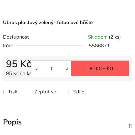
Ubrus plastový zelený- fotbalové hřiště
Dostupnost
Skladem
(2 ks)
Kód:
5586871
95 Kč
DO KOŠÍKU
Měrná cena:
95 Kč / 1 ks
Tisk
Zeptat se
Sdílet
Popis