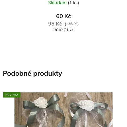
Skladem
(1 ks)
60 Kč
95 Kč
(–36 %)
Měrná
30 Kč / 1 ks
cena:
Podobné produkty
NOVINKA