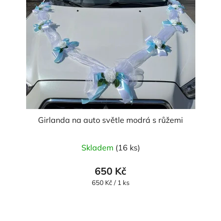
Girlanda na auto světle modrá s růžemi
Skladem
(16 ks)
650 Kč
Měrná
650 Kč / 1 ks
cena: