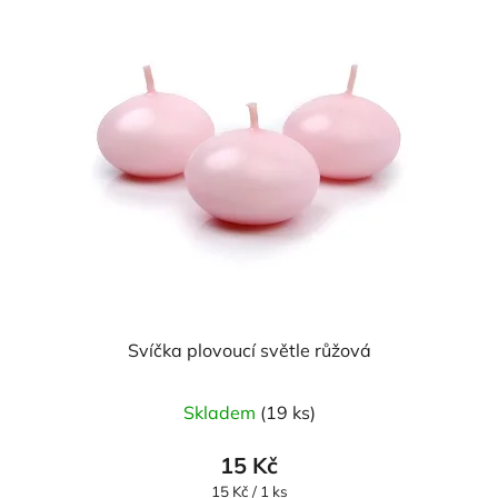
Svíčka plovoucí světle růžová
Průměrné
Skladem
(19 ks)
hodnocení
produktu
15 Kč
je
Měrná
15 Kč / 1 ks