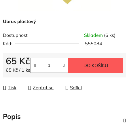
Ubrus plastový
Dostupnost
Skladem
(6 ks)
Kód:
555084
65 Kč
DO KOŠÍKU
Měrná cena:
65 Kč / 1 ks
Tisk
Zeptat se
Sdílet
Popis