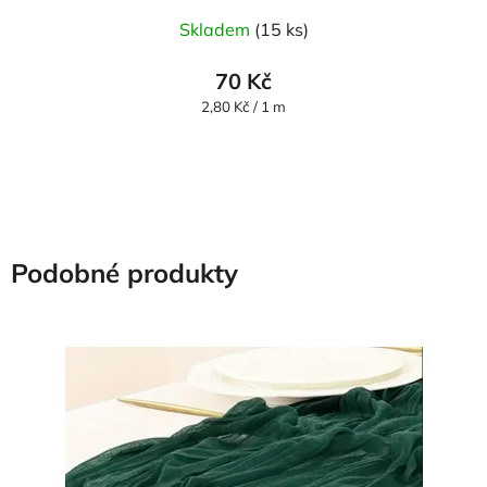
Skladem
(15 ks)
70 Kč
Měrná
2,80 Kč / 1 m
cena:
Podobné produkty