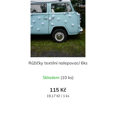
Růžičky textilní nalepovací 6ks
Průměrné
Skladem
(10 ks)
hodnocení
produktu
115 Kč
je
Měrná
19,17 Kč / 1 ks
cena:
5,0
z
5