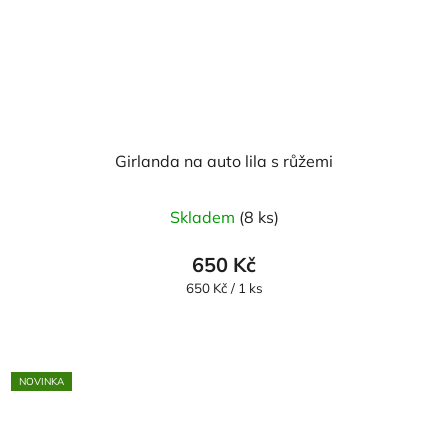
Girlanda na auto lila s růžemi
Průměrné
Skladem
(8 ks)
hodnocení
produktu
650 Kč
je
Měrná
650 Kč / 1 ks
cena:
5,0
z
5
NOVINKA
hvězdiček.