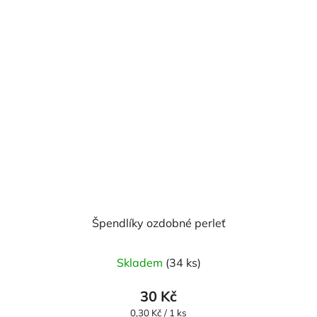
Špendlíky ozdobné perleť
Skladem
(34 ks)
30 Kč
Měrná
0,30 Kč / 1 ks