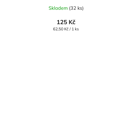
Skladem
(32 ks)
125 Kč
Měrná
62,50 Kč / 1 ks
cena: