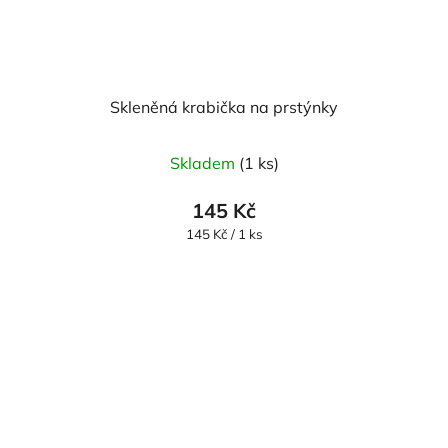
Skleněná krabička na prstýnky
Skladem
(1 ks)
145 Kč
Měrná
145 Kč / 1 ks
cena: