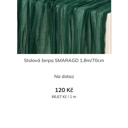
Stolová šerpa SMARAGD 1,8m/70cm
Na dotaz
120 Kč
Měrná
66,67 Kč / 1 m
cena: