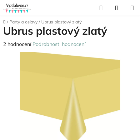
Přejít
Hledat
NÁKUP
na
KOŠÍK
obsah
Domů
/
Party a oslavy
/
Ubrus plastový zlatý
Ubrus plastový zlatý
Průměrné
2 hodnocení
Podrobnosti hodnocení
hodnocení
produktu
je
3,5
z
5
hvězdiček.