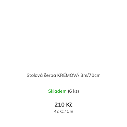
Stolová šerpa KRÉMOVÁ 3m/70cm
Skladem
(6 ks)
210 Kč
Měrná
42 Kč / 1 m
cena: