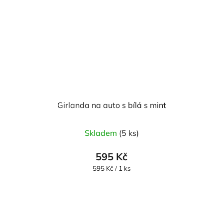
Girlanda na auto s bílá s mint
Skladem
(5 ks)
595 Kč
Měrná
595 Kč / 1 ks
cena: