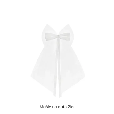
cena:
5,0
z
5
hvězdiček.
Mašle na auto 2ks