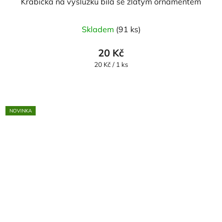
Krabička na výslužku bílá se zlatým ornamentem
Skladem
(91 ks)
20 Kč
Měrná
20 Kč / 1 ks
cena:
NOVINKA