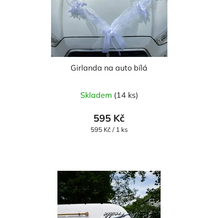
Girlanda na auto bílá
Průměrné
Skladem
(14 ks)
hodnocení
produktu
595 Kč
je
Měrná
595 Kč / 1 ks
cena:
5,0
z
5
hvězdiček.