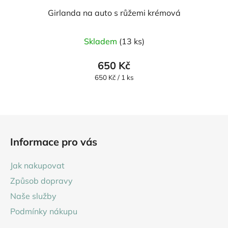
Girlanda na auto s růžemi krémová
Skladem
(13 ks)
650 Kč
Měrná
650 Kč / 1 ks
cena:
Z
á
Informace pro vás
p
a
Jak nakupovat
t
Způsob dopravy
í
Naše služby
Podmínky nákupu