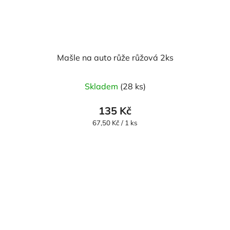
Mašle na auto růže růžová 2ks
Průměrné
Skladem
(28 ks)
hodnocení
produktu
135 Kč
je
Měrná
67,50 Kč / 1 ks
cena:
5,0
z
5
hvězdiček.