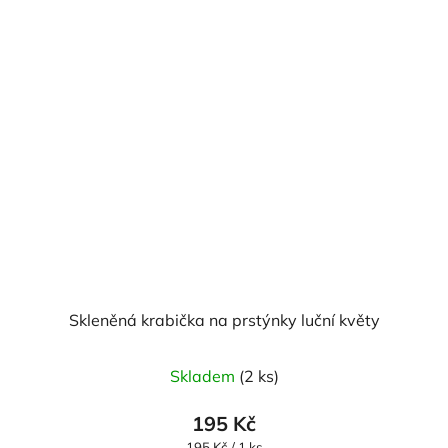
Skleněná krabička na prstýnky luční květy
Skladem
(2 ks)
195 Kč
Měrná
195 Kč / 1 ks