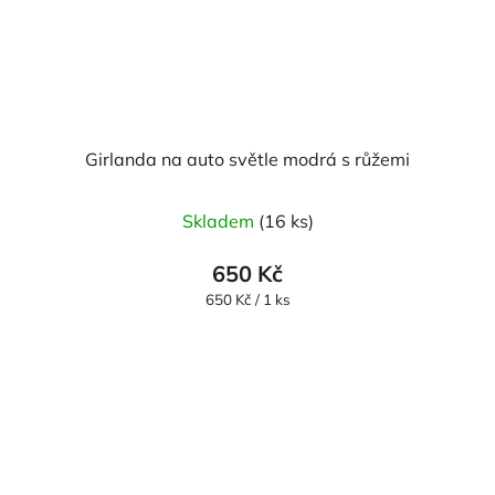
Girlanda na auto světle modrá s růžemi
Skladem
(16 ks)
650 Kč
Měrná
650 Kč / 1 ks
cena: