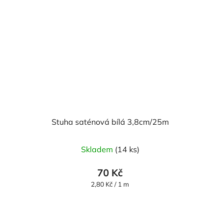
Stuha saténová bílá 3,8cm/25m
Skladem
(14 ks)
70 Kč
Měrná
2,80 Kč / 1 m
cena: