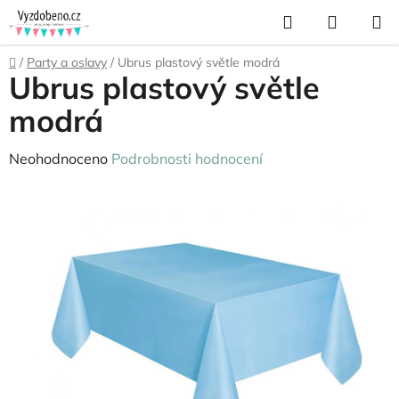
Přejít
Hledat
NÁKUP
na
KOŠÍK
obsah
Domů
/
Party a oslavy
/
Ubrus plastový světle modrá
Ubrus plastový světle
modrá
Průměrné
Neohodnoceno
Podrobnosti hodnocení
hodnocení
produktu
je
0,0
z
5
hvězdiček.