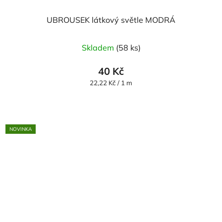
UBROUSEK látkový světle MODRÁ
Skladem
(58 ks)
40 Kč
Měrná
22,22 Kč / 1 m
cena:
NOVINKA