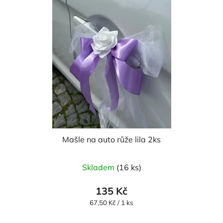
Mašle na auto růže lila 2ks
Skladem
(16 ks)
135 Kč
Měrná
67,50 Kč / 1 ks
cena: