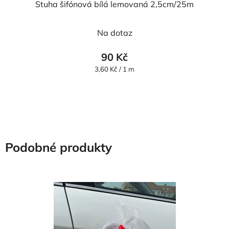
Stuha šifónová bílá lemovaná 2,5cm/25m
Průměrné
Na dotaz
hodnocení
produktu
90 Kč
je
Měrná
3,60 Kč / 1 m
cena:
5,0
z
5
hvězdiček.
Podobné produkty