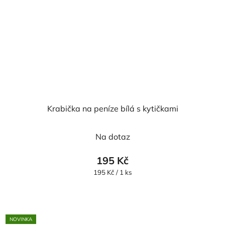
Krabička na peníze bílá s kytičkami
Průměrné
Na dotaz
hodnocení
produktu
195 Kč
je
Měrná
195 Kč / 1 ks
cena:
5,0
z
5
NOVINKA
hvězdiček.