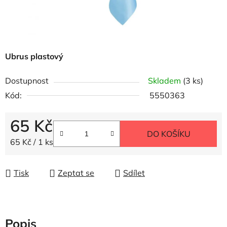
Ubrus plastový
Dostupnost
Skladem
(3 ks)
Kód:
5550363
65 Kč
DO KOŠÍKU
Měrná cena:
65 Kč / 1 ks
Tisk
Zeptat se
Sdílet
Popis