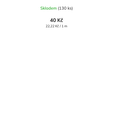
Skladem
(130 ks)
40 Kč
Měrná
22,22 Kč / 1 m
cena: