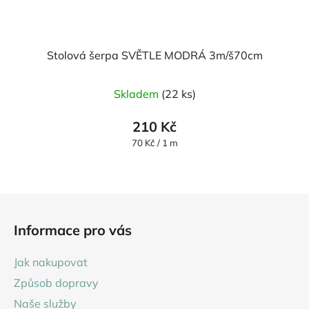
Stolová šerpa SVĚTLE MODRÁ 3m/š70cm
Průměrné
Skladem
(22 ks)
hodnocení
produktu
210 Kč
je
Měrná
70 Kč / 1 m
cena:
5,0
z
5
Z
hvězdiček.
á
Informace pro vás
p
a
Jak nakupovat
t
Způsob dopravy
í
Naše služby