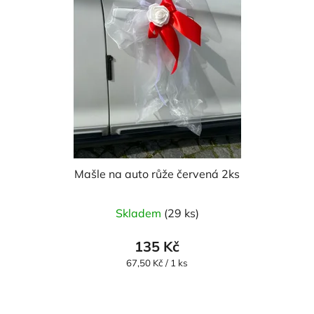
Mašle na auto růže červená 2ks
Skladem
(29 ks)
135 Kč
Měrná
67,50 Kč / 1 ks
cena: