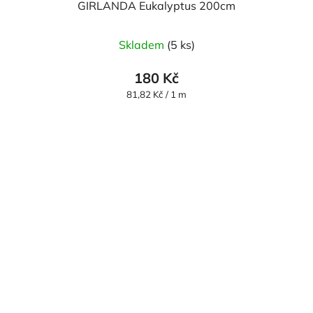
GIRLANDA Eukalyptus 200cm
Skladem
(5 ks)
180 Kč
Měrná
81,82 Kč / 1 m
cena: