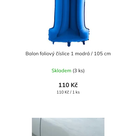
Balon foliový číslice 1 modrá / 105 cm
Průměrné
Skladem
(3 ks)
hodnocení
produktu
110 Kč
je
Měrná
110 Kč / 1 ks
cena:
5,0
z
5
hvězdiček.