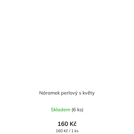
Náramek perlový s květy
Skladem
(6 ks)
160 Kč
Měrná
160 Kč / 1 ks