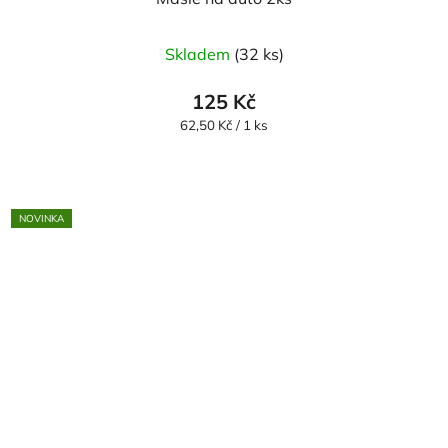
Skladem
(32 ks)
125 Kč
Měrná
62,50 Kč / 1 ks
cena:
NOVINKA