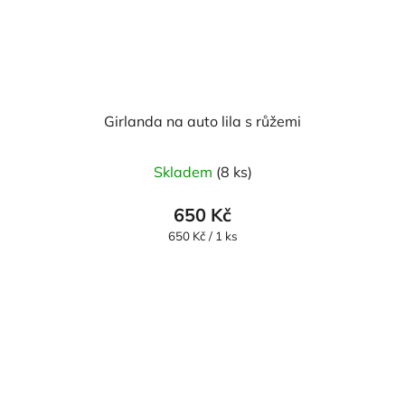
Girlanda na auto lila s růžemi
Průměrné
Skladem
(8 ks)
hodnocení
produktu
650 Kč
je
Měrná
650 Kč / 1 ks
cena:
5,0
z
5
hvězdiček.