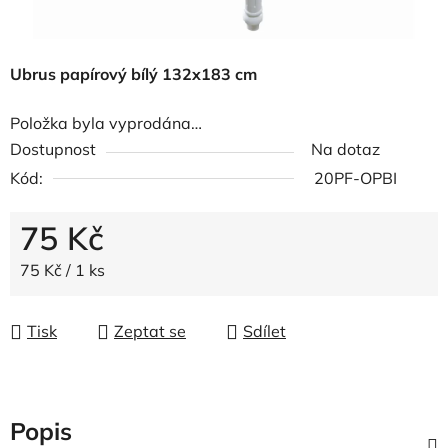
Ubrus papírový bílý 132x183 cm
Položka byla vyprodána…
Dostupnost
Na dotaz
Kód:
20PF-OPBI
75 Kč
Měrná cena:
75 Kč / 1 ks
Tisk
Zeptat se
Sdílet
Popis