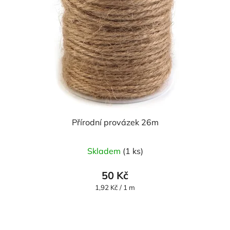
Přírodní provázek 26m
Skladem
(1 ks)
50 Kč
Měrná
1,92 Kč / 1 m
cena: