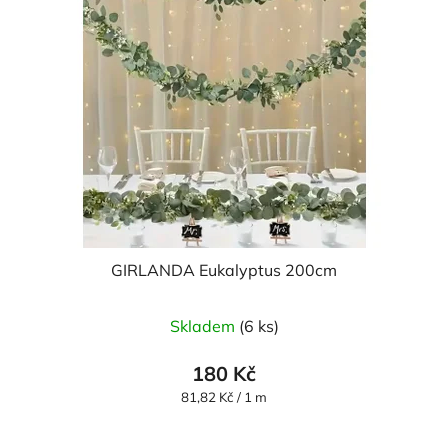
GIRLANDA Eukalyptus 200cm
Skladem
(6 ks)
180 Kč
Měrná
81,82 Kč / 1 m
cena: