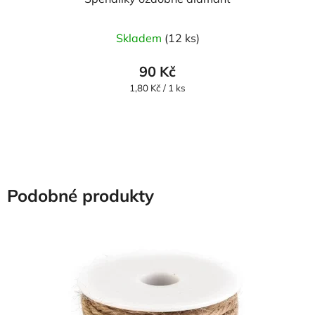
Skladem
(12 ks)
90 Kč
Měrná
1,80 Kč / 1 ks
cena:
Podobné produkty