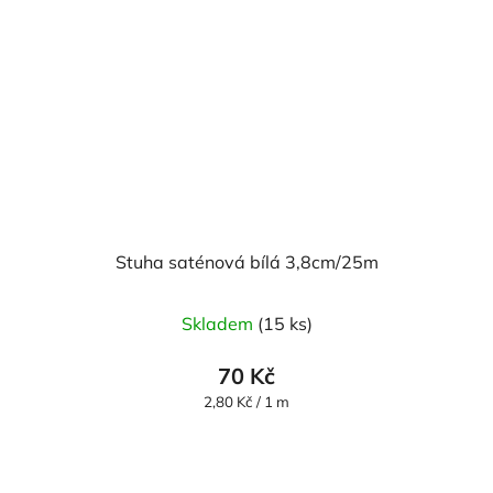
Stuha saténová bílá 3,8cm/25m
Skladem
(15 ks)
70 Kč
Měrná
2,80 Kč / 1 m
cena: