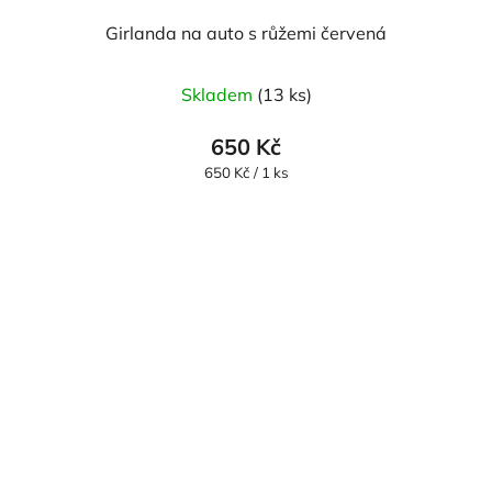
Girlanda na auto s růžemi červená
Skladem
(13 ks)
650 Kč
Měrná
650 Kč / 1 ks
cena: