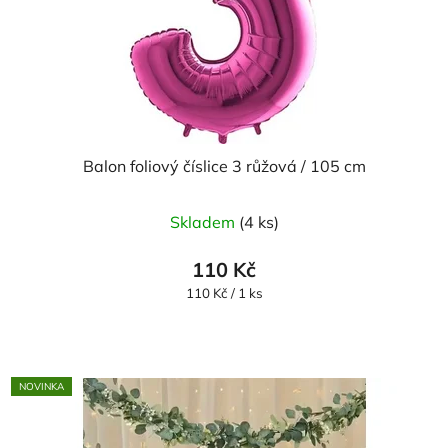
Balon foliový číslice 3 růžová / 105 cm
Průměrné
Skladem
(4 ks)
hodnocení
produktu
110 Kč
je
Měrná
110 Kč / 1 ks
cena:
5,0
z
5
NOVINKA
hvězdiček.