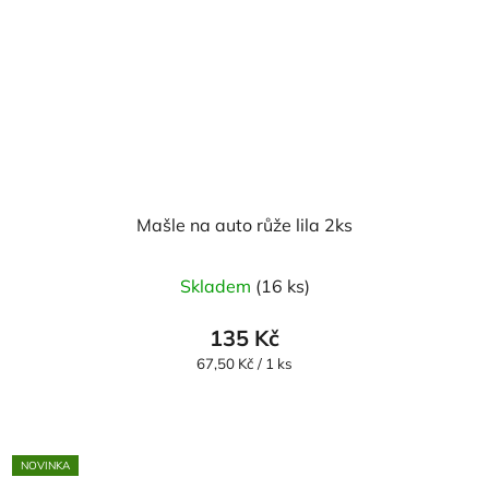
Mašle na auto růže lila 2ks
Skladem
(16 ks)
135 Kč
Měrná
67,50 Kč / 1 ks
cena:
NOVINKA