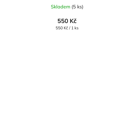
Skladem
(5 ks)
550 Kč
Měrná
550 Kč / 1 ks
cena: