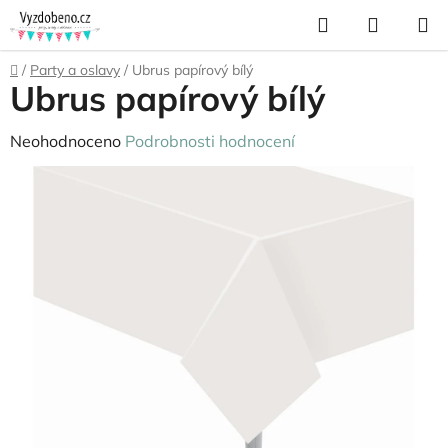
Přejít
Hledat
NÁKUP
na
KOŠÍK
obsah
Domů
/
Party a oslavy
/
Ubrus papírový bílý
Ubrus papírový bílý
Průměrné
Neohodnoceno
Podrobnosti hodnocení
hodnocení
produktu
je
0,0
z
5
hvězdiček.