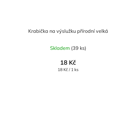
Krabička na výslužku přírodní velká
Skladem
(39 ks)
18 Kč
Měrná
18 Kč / 1 ks
cena: