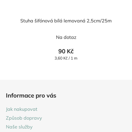
Stuha šifónová bílá lemovaná 2,5cm/25m
Průměrné
Na dotaz
hodnocení
produktu
90 Kč
je
Měrná
3,60 Kč / 1 m
cena:
5,0
z
5
Z
hvězdiček.
á
Informace pro vás
p
a
Jak nakupovat
t
Způsob dopravy
í
Naše služby