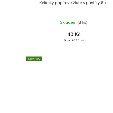
Kelímky papírové žluté s puntíky 6 ks
Skladem
(3 ks)
40 Kč
Měrná
6,67 Kč / 1 ks
cena:
NOVINKA