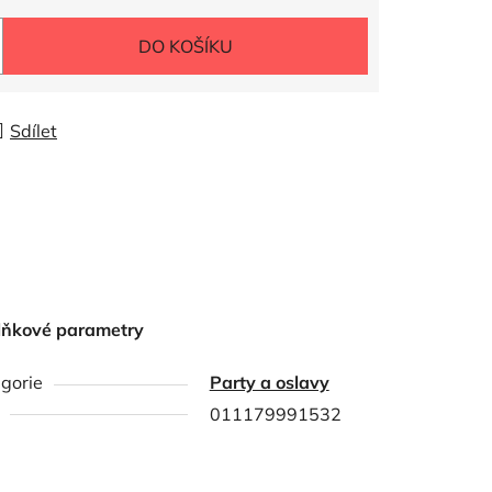
DO KOŠÍKU
Sdílet
lňkové parametry
gorie
Party a oslavy
011179991532