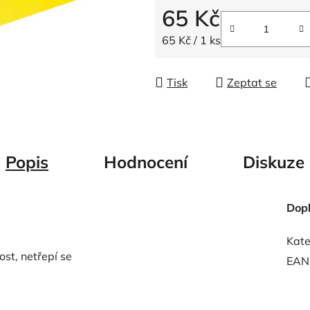
5
65 Kč
hvězdiček.
Měrná cena:
65 Kč / 1 ks
Tisk
Zeptat se
Popis
Hodnocení
Diskuze
Dop
Kate
ost, netřepí se
EAN