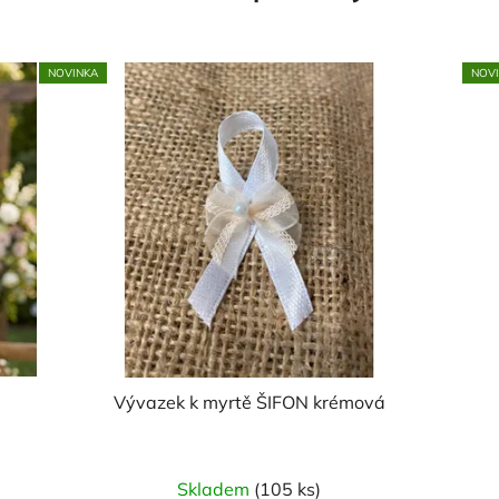
NOVINKA
NOV
Vývazek k myrtě ŠIFON krémová
Skladem
(105 ks)