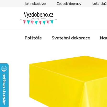
Přejít
Jak nakupovat
Způsob dopravy
Naše služ
na
obsah
Polštáře
Svatební dekorace
Nar