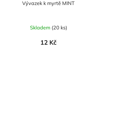
Vývazek k myrtě MINT
Průměrné
Skladem
(20 ks)
hodnocení
produktu
12 Kč
je
5,0
z
5
hvězdiček.