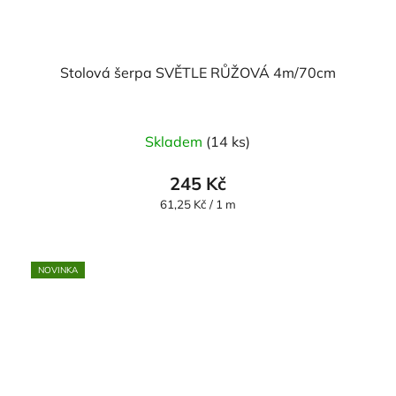
Stolová šerpa SVĚTLE RŮŽOVÁ 4m/70cm
Skladem
(14 ks)
245 Kč
Měrná
61,25 Kč / 1 m
cena:
NOVINKA