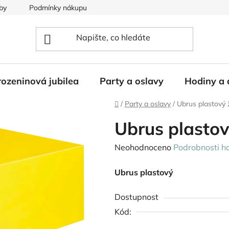
by
Podmínky nákupu
ozeninová jubilea
Party a oslavy
Hodiny a 
Domů
/
Party a oslavy
/
Ubrus plastový 
Ubrus plastov
Průměrné
Neohodnoceno
Podrobnosti h
hodnocení
Ubrus plastový
produktu
je
Dostupnost
0,0
Kód:
z