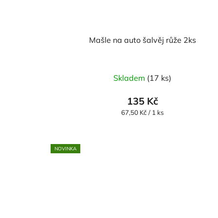
Mašle na auto šalvěj růže 2ks
Skladem
(17 ks)
135 Kč
Měrná
67,50 Kč / 1 ks
cena:
NOVINKA