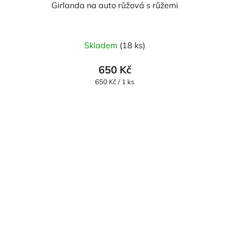
Girlanda na auto růžová s růžemi
Průměrné
Skladem
(18 ks)
hodnocení
produktu
650 Kč
je
Měrná
650 Kč / 1 ks
cena:
5,0
z
5
hvězdiček.