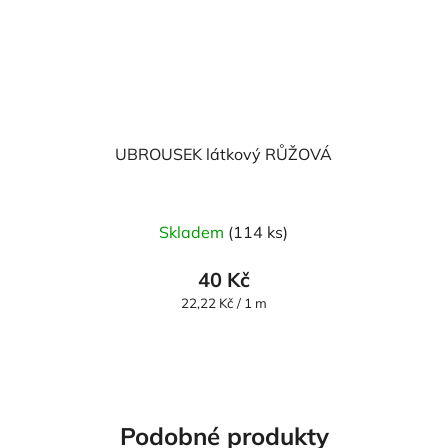
UBROUSEK látkový RŮŽOVÁ
Skladem
(114 ks)
40 Kč
Měrná
22,22 Kč / 1 m
cena:
Podobné produkty