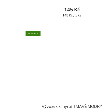
145 Kč
Měrná
145 Kč / 1 ks
cena:
NOVINKA
Vývazek k myrtě TMAVĚ MODRÝ