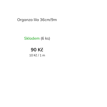
Organza lila 36cm/9m
Průměrné
Skladem
(6 ks)
hodnocení
produktu
90 Kč
je
Měrná
10 Kč / 1 m
cena:
5,0
z
5
hvězdiček.