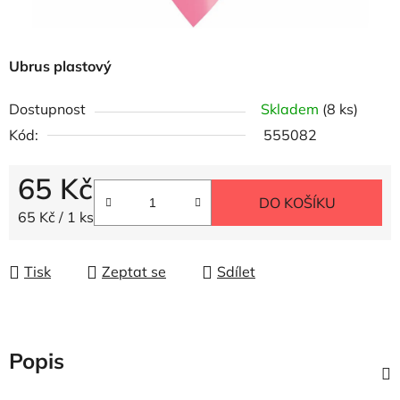
Ubrus plastový
Dostupnost
Skladem
(8 ks)
Kód:
555082
65 Kč
DO KOŠÍKU
Měrná cena:
65 Kč / 1 ks
Tisk
Zeptat se
Sdílet
Popis