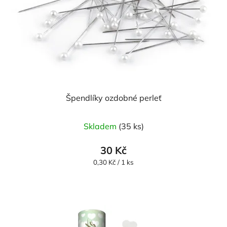
Špendlíky ozdobné perleť
Skladem
(35 ks)
30 Kč
Měrná
0,30 Kč / 1 ks
cena: