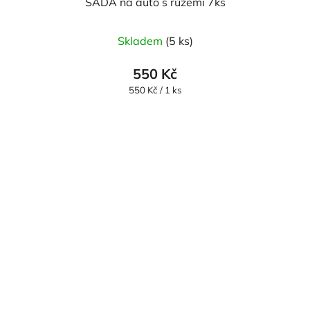
SADA na auto s růžemi 7ks
Skladem
(5 ks)
550 Kč
Měrná
550 Kč / 1 ks
cena: