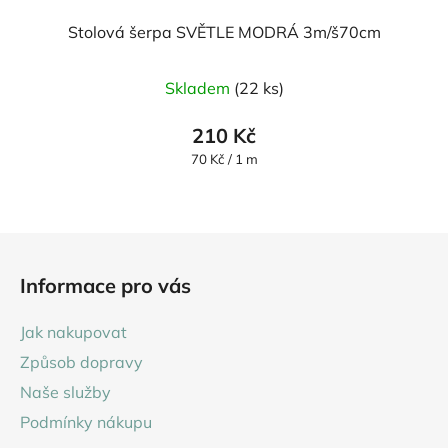
Stolová šerpa SVĚTLE MODRÁ 3m/š70cm
Průměrné
Skladem
(22 ks)
hodnocení
produktu
210 Kč
je
Měrná
70 Kč / 1 m
cena:
5,0
z
5
Z
hvězdiček.
á
Informace pro vás
p
a
Jak nakupovat
t
Způsob dopravy
í
Naše služby
Podmínky nákupu