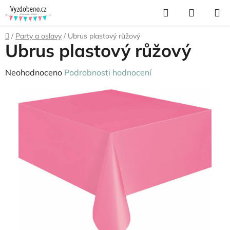
Přejít
Hledat
NÁKUP
na
KOŠÍK
obsah
Domů
/
Party a oslavy
/
Ubrus plastový růžový
Ubrus plastový růžový
Průměrné
Neohodnoceno
Podrobnosti hodnocení
hodnocení
produktu
je
0,0
z
5
hvězdiček.