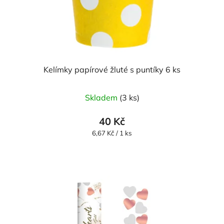
Kelímky papírové žluté s puntíky 6 ks
Skladem
(3 ks)
40 Kč
Měrná
6,67 Kč / 1 ks
cena: