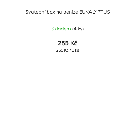
Svatební box na peníze EUKALYPTUS
Skladem
(4 ks)
255 Kč
Měrná
255 Kč / 1 ks
cena: