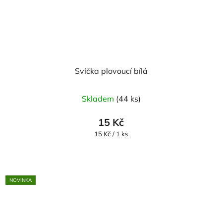
Svíčka plovoucí bílá
Skladem
(44 ks)
15 Kč
Měrná
15 Kč / 1 ks
cena:
NOVINKA