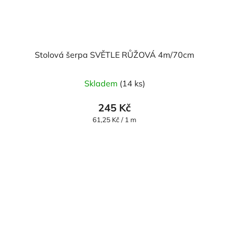
Stolová šerpa SVĚTLE RŮŽOVÁ 4m/70cm
Skladem
(14 ks)
245 Kč
Měrná
61,25 Kč / 1 m
cena: