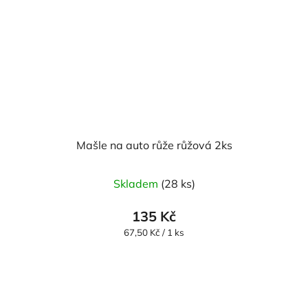
Mašle na auto růže růžová 2ks
Průměrné
Skladem
(28 ks)
hodnocení
produktu
135 Kč
je
Měrná
67,50 Kč / 1 ks
cena:
5,0
z
5
hvězdiček.