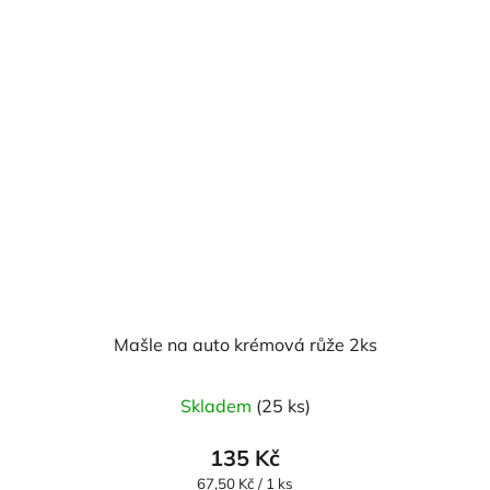
Mašle na auto krémová růže 2ks
Skladem
(25 ks)
135 Kč
Měrná
67,50 Kč / 1 ks