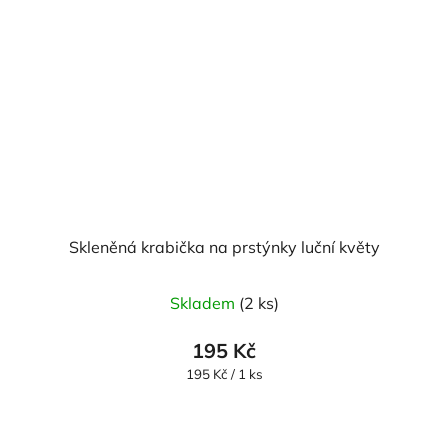
Skleněná krabička na prstýnky luční květy
Skladem
(2 ks)
195 Kč
Měrná
195 Kč / 1 ks
cena: