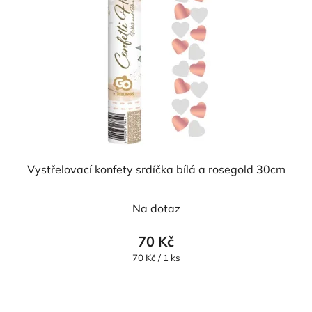
Vystřelovací konfety srdíčka bílá a rosegold 30cm
Na dotaz
70 Kč
Měrná
70 Kč / 1 ks
cena: