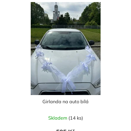
Girlanda na auto bílá
Průměrné
Skladem
(14 ks)
hodnocení
produktu