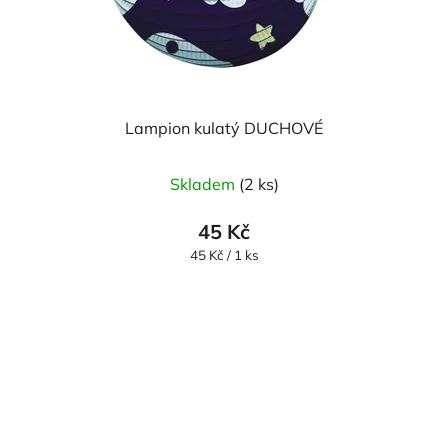
Lampion kulatý DUCHOVÉ
Skladem
(2 ks)
45 Kč
Měrná
45 Kč / 1 ks
cena: