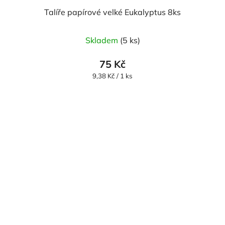
Talíře papírové velké Eukalyptus 8ks
Skladem
(5 ks)
75 Kč
Měrná
9,38 Kč / 1 ks
cena: