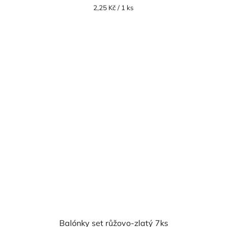
Měrná
2,25 Kč / 1 ks
cena:
Balónky set růžovo-zlatý 7ks