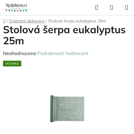
Přejít
Hledat
NÁKUP
na
KOŠÍK
obsah
Domů
/
Svatební dekorace
/
Stolová šerpa eukalyptus 25m
Stolová šerpa eukalyptus
25m
Průměrné
Neohodnoceno
Podrobnosti hodnocení
hodnocení
NOVINKA
produktu
je
0,0
z
5
hvězdiček.