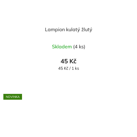
Lampion kulatý žlutý
Skladem
(4 ks)
45 Kč
Měrná
45 Kč / 1 ks
cena:
NOVINKA