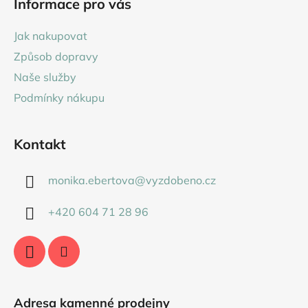
Informace pro vás
p
a
Jak nakupovat
t
Způsob dopravy
í
Naše služby
Podmínky nákupu
Kontakt
monika.ebertova
@
vyzdobeno.cz
+420 604 71 28 96
Adresa kamenné prodejny