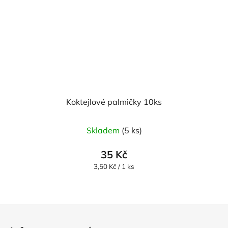
Koktejlové palmičky 10ks
Skladem
(5 ks)
35 Kč
Měrná
3,50 Kč / 1 ks
cena:
Z
á