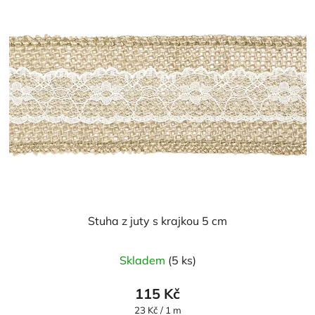
Stuha z juty s krajkou 5 cm
Průměrné
Skladem
(5 ks)
hodnocení
produktu
115 Kč
je
Měrná
23 Kč / 1 m