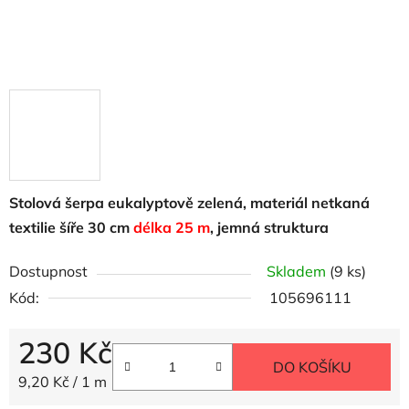
Stolová šerpa eukalyptově zelená, materiál netkaná
textilie šíře 30 cm
délka 25 m
, jemná struktura
Dostupnost
Skladem
(9 ks)
Kód:
105696111
230 Kč
DO KOŠÍKU
Měrná cena:
9,20 Kč / 1 m