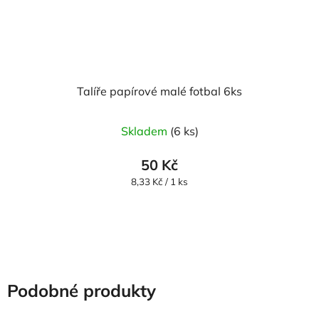
Talíře papírové malé fotbal 6ks
Skladem
(6 ks)
50 Kč
Měrná
8,33 Kč / 1 ks
cena:
Podobné produkty