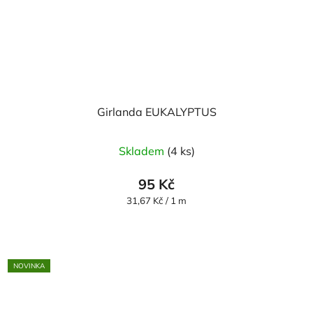
Girlanda EUKALYPTUS
Skladem
(4 ks)
95 Kč
Měrná
31,67 Kč / 1 m
cena:
NOVINKA