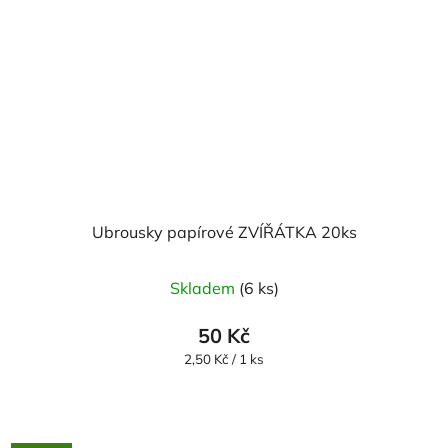
Ubrousky papírové ZVÍŘÁTKA 20ks
Skladem
(6 ks)
50 Kč
Měrná
2,50 Kč / 1 ks
cena: