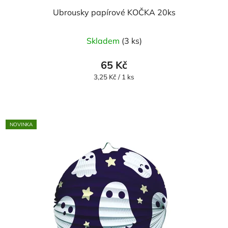
Ubrousky papírové KOČKA 20ks
Skladem
(3 ks)
65 Kč
Měrná
3,25 Kč / 1 ks
cena:
NOVINKA