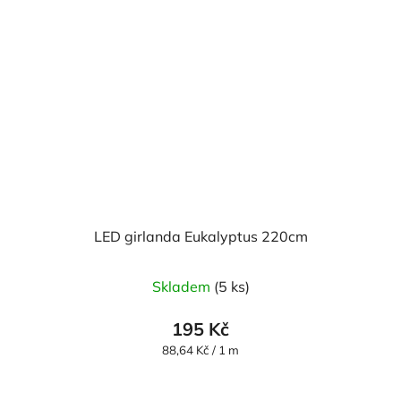
LED girlanda Eukalyptus 220cm
Skladem
(5 ks)
195 Kč
Měrná
88,64 Kč / 1 m
cena: