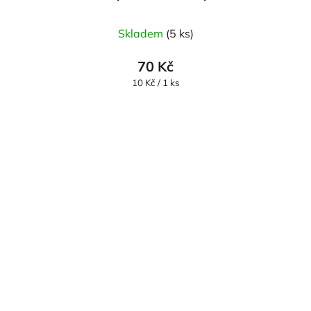
Skladem
(5 ks)
70 Kč
Měrná
10 Kč / 1 ks
cena: