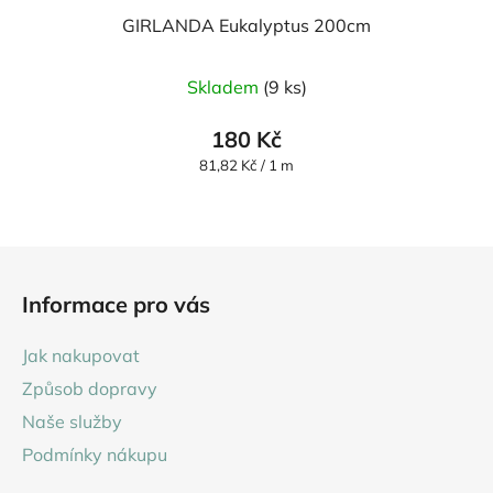
GIRLANDA Eukalyptus 200cm
Skladem
(9 ks)
180 Kč
Měrná
81,82 Kč / 1 m
cena:
Z
á
Informace pro vás
p
a
Jak nakupovat
t
Způsob dopravy
í
Naše služby
Podmínky nákupu