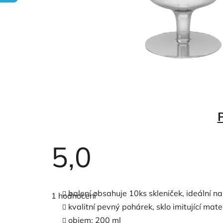
5,0
Průměrné
hodnocení
balení obsahuje 10ks skleniček, ideální na
1 hodnocení
produktu
je
kvalitní pevný pohárek, sklo imitující mate
5,0
objem: 200 ml
z