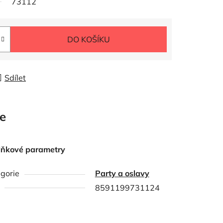
73112
DO KOŠÍKU
Sdílet
e
lňkové parametry
gorie
Party a oslavy
8591199731124