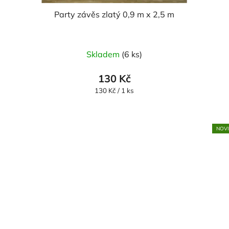
Party závěs zlatý 0,9 m x 2,5 m
Skladem
(6 ks)
130 Kč
Měrná
130 Kč / 1 ks
cena:
NOV