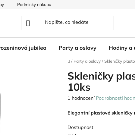
by
Podmínky nákupu
ozeninová jubilea
Party a oslavy
Hodiny a 
Domů
/
Party a oslavy
/
Skleničky plast
Skleničky pla
10ks
Průměrné
1 hodnocení
Podrobnosti hodn
hodnocení
Elegantní plastové skleničky
produktu
je
Dostupnost
5,0