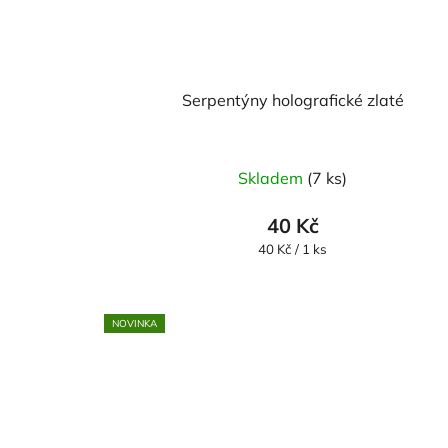
Serpentýny holografické zlaté
Skladem
(7 ks)
40 Kč
Měrná
40 Kč / 1 ks
cena:
NOVINKA