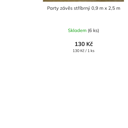
Party závěs stříbrný 0,9 m x 2,5 m
Skladem
(6 ks)
130 Kč
Měrná
130 Kč / 1 ks
cena: