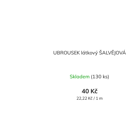
UBROUSEK látkový ŠALVĚJOVÁ
Skladem
(130 ks)
40 Kč
Měrná
22,22 Kč / 1 m
cena: