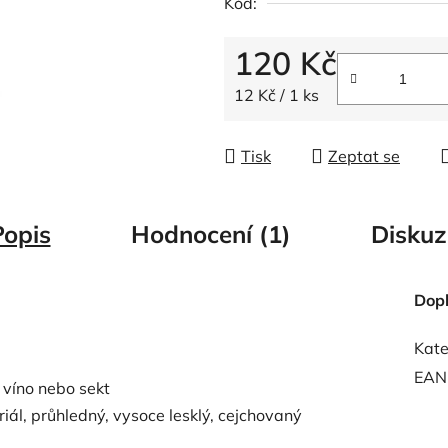
Kód:
z
5
120 Kč
hvězdiček.
Měrná cena:
12 Kč / 1 ks
Tisk
Zeptat se
Popis
Hodnocení (1)
Diskuz
Dop
Kate
EAN
 víno nebo sekt
riál, průhledný, vysoce lesklý, cejchovaný