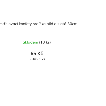
střelovací konfety srdíčka bílá a zlatá 30cm
Skladem
(10 ks)
65 Kč
Měrná
65 Kč / 1 ks
cena: