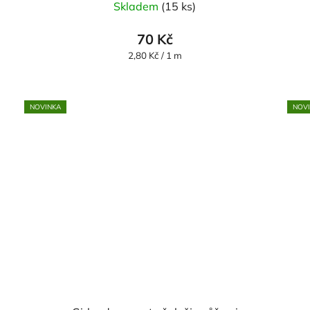
Skladem
(15 ks)
70 Kč
Měrná
2,80 Kč / 1 m
cena:
NOVINKA
NOV