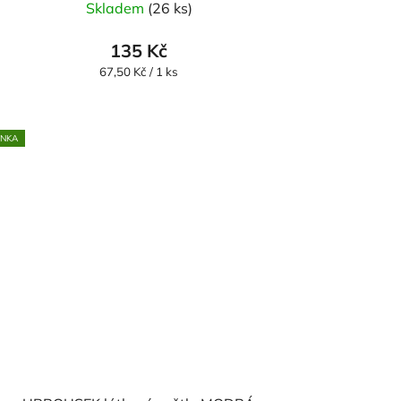
Skladem
(26 ks)
135 Kč
Měrná
67,50 Kč / 1 ks
cena:
INKA