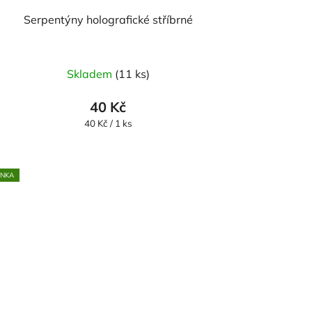
Serpentýny holografické stříbrné
Skladem
(11 ks)
40 Kč
Měrná
40 Kč / 1 ks
cena:
INKA