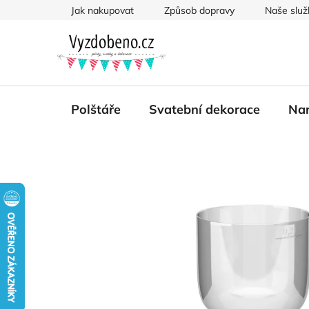
Přejít
Jak nakupovat
Způsob dopravy
Naše služ
na
obsah
Polštáře
Svatební dekorace
Nar