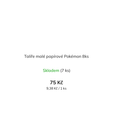
Talíře malé papírové Pokémon 8ks
Skladem
(7 ks)
75 Kč
Měrná
9,38 Kč / 1 ks
cena: