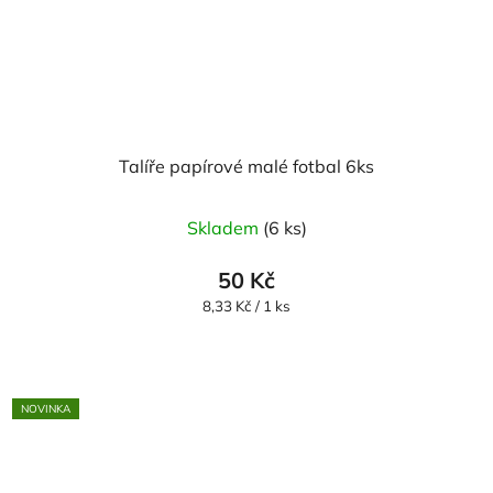
Talíře papírové malé fotbal 6ks
Skladem
(6 ks)
50 Kč
Měrná
8,33 Kč / 1 ks
cena:
NOVINKA