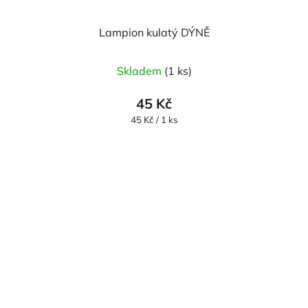
Lampion kulatý DÝNĚ
Skladem
(1 ks)
45 Kč
Měrná
45 Kč / 1 ks
cena: