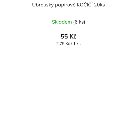
Ubrousky papírové KOČIČÍ 20ks
Průměrné
Skladem
(6 ks)
hodnocení
produktu
55 Kč
je
Měrná
2,75 Kč / 1 ks
cena:
5,0
z
5
hvězdiček.