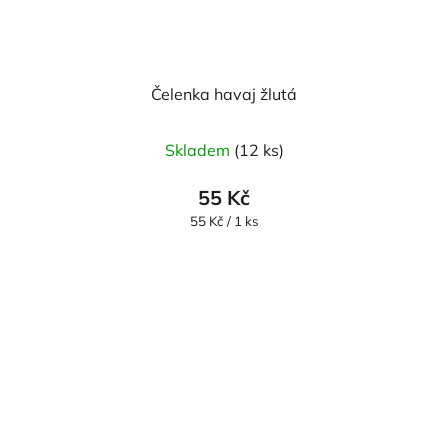
Čelenka havaj žlutá
Skladem
(12 ks)
55 Kč
Měrná
55 Kč / 1 ks
cena: