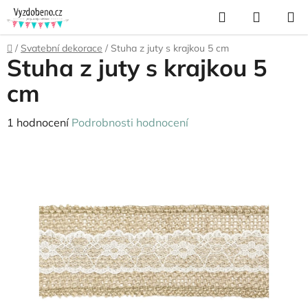
Přejít
Hledat
NÁKUP
na
KOŠÍK
obsah
Domů
/
Svatební dekorace
/
Stuha z juty s krajkou 5 cm
Stuha z juty s krajkou 5
cm
Průměrné
1 hodnocení
Podrobnosti hodnocení
hodnocení
produktu
je
5,0
z
5
hvězdiček.