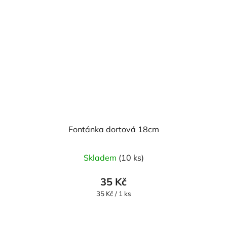
Fontánka dortová 18cm
Skladem
(10 ks)
35 Kč
Měrná
35 Kč / 1 ks
cena: