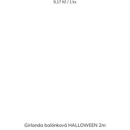
Měrná
9,17 Kč / 1 ks
cena:
Girlanda balónková HALLOWEEN 2m