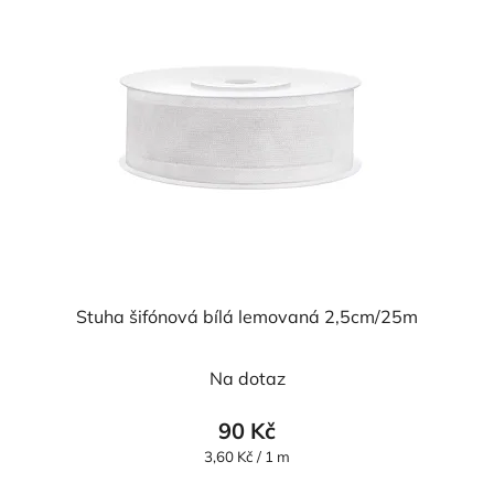
Stuha šifónová bílá lemovaná 2,5cm/25m
Průměrné
Na dotaz
hodnocení
produktu
90 Kč
je
Měrná
3,60 Kč / 1 m
cena:
5,0