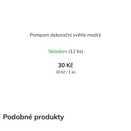
Pompom dekorační světle modrý
Skladem
(12 ks)
30 Kč
Měrná
30 Kč / 1 ks
cena:
Podobné produkty