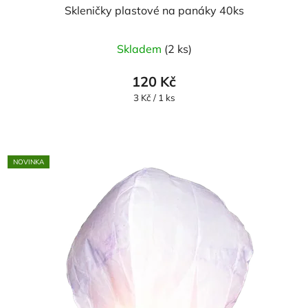
Skleničky plastové na panáky 40ks
Skladem
(2 ks)
120 Kč
Měrná
3 Kč / 1 ks
cena:
NOVINKA