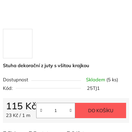
Stuha dekorační z juty s všitou krajkou
Dostupnost
Skladem
(5 ks)
Kód:
25TJ1
115 Kč
DO KOŠÍKU
Měrná cena:
23 Kč / 1 m