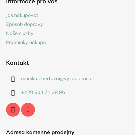
Informace pro vás
p
a
Jak nakupovat
t
Způsob dopravy
í
Naše služby
Podmínky nákupu
Kontakt
monika.ebertova
@
vyzdobeno.cz
+420 604 71 28 96
Adresa kamenné prodejny