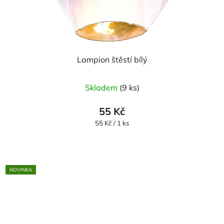
Lampion štěstí bílý
Skladem
(9 ks)
55 Kč
Měrná
55 Kč / 1 ks
cena:
NOVINKA