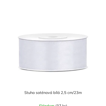
z
5
hvězdiček.
Stuha saténová bílá 2,5 cm/23m
Průměrné
Skladem
(37 ks)