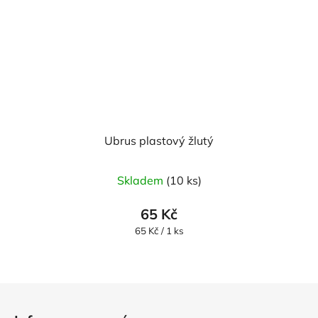
Ubrus plastový žlutý
Skladem
(10 ks)
65 Kč
Měrná
65 Kč / 1 ks
cena:
Z
á