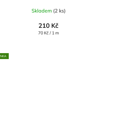
Skladem
(2 ks)
210 Kč
Měrná
70 Kč / 1 m
cena:
INKA