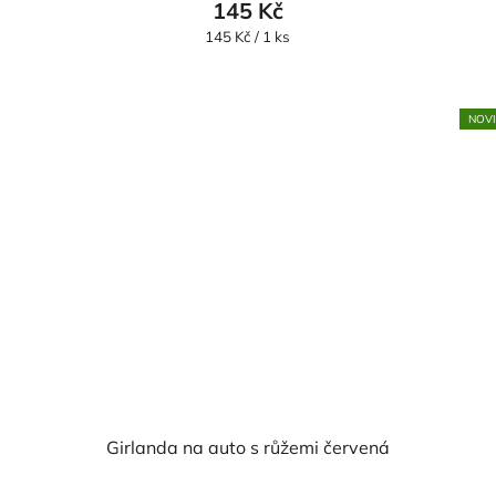
145 Kč
Měrná
145 Kč / 1 ks
cena:
NOV
Girlanda na auto s růžemi červená