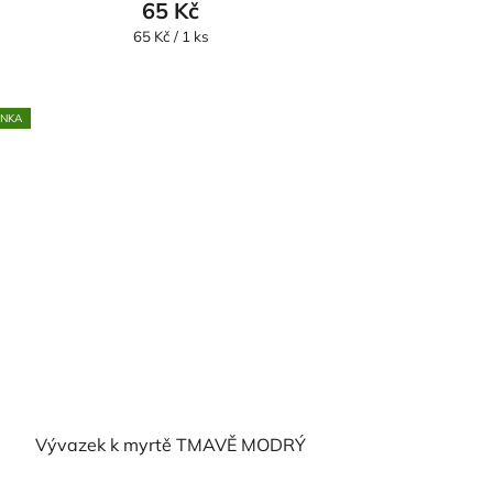
65 Kč
Měrná
65 Kč / 1 ks
cena:
INKA
Vývazek k myrtě TMAVĚ MODRÝ