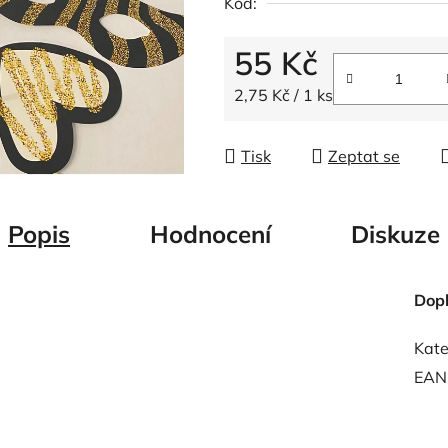
Kód:
z
5
55 Kč
hvězdiček.
Měrná cena:
2,75 Kč / 1 ks
Tisk
Zeptat se
Popis
Hodnocení
Diskuze
Dop
Kate
EAN