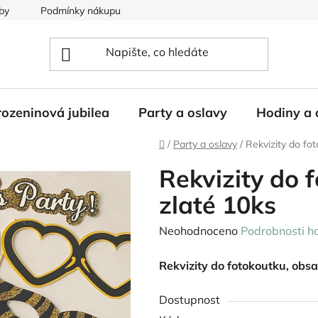
by
Podmínky nákupu
ozeninová jubilea
Party a oslavy
Hodiny a 
Domů
/
Party a oslavy
/
Rekvizity do fo
Rekvizity do 
zlaté 10ks
Průměrné
Neohodnoceno
Podrobnosti h
hodnocení
Rekvizity do fotokoutku, obs
produktu
je
Dostupnost
0,0