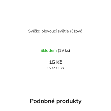
Svíčka plovoucí světle růžová
Průměrné
Skladem
(19 ks)
hodnocení
produktu
15 Kč
je
Měrná
15 Kč / 1 ks
cena:
5,0
z
5
hvězdiček.
Podobné produkty