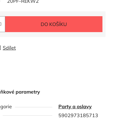
20PF-REKW2
DO KOŠÍKU
Sdílet
lňkové parametry
gorie
Party a oslavy
5902973185713