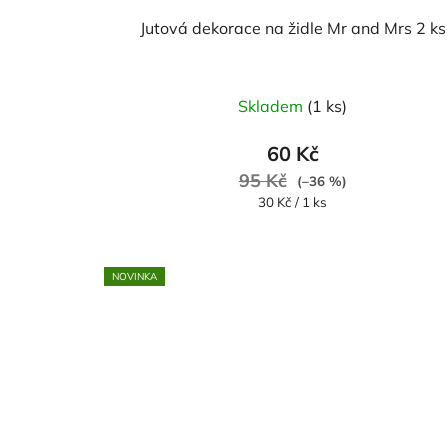
Jutová dekorace na židle Mr and Mrs 2 ks
Skladem
(1 ks)
60 Kč
95 Kč
(–36 %)
Měrná
30 Kč / 1 ks
cena:
NOVINKA