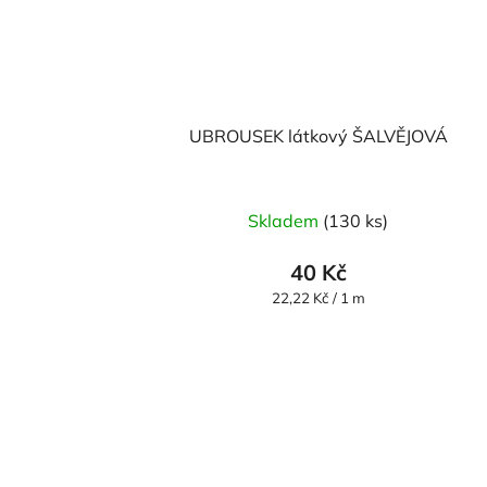
UBROUSEK látkový ŠALVĚJOVÁ
Skladem
(130 ks)
40 Kč
Měrná
22,22 Kč / 1 m
cena: