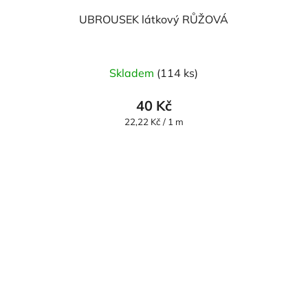
UBROUSEK látkový RŮŽOVÁ
Skladem
(114 ks)
40 Kč
Měrná
22,22 Kč / 1 m
cena: