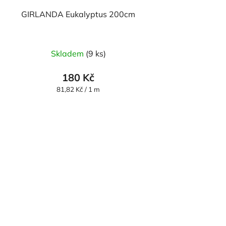
GIRLANDA Eukalyptus 200cm
Skladem
(9 ks)
180 Kč
Měrná
81,82 Kč / 1 m
cena: