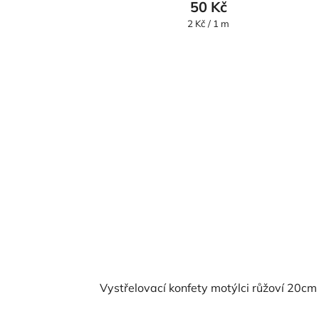
50 Kč
Měrná
2 Kč / 1 m
cena:
Vystřelovací konfety motýlci růžoví 20cm