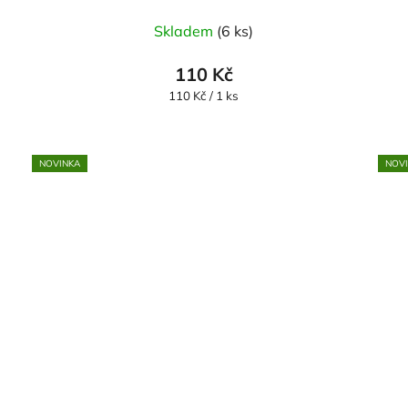
Skladem
(6 ks)
110 Kč
Měrná
110 Kč / 1 ks
cena:
NOVINKA
NOV