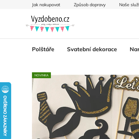
Přejít
Jak nakupovat
Způsob dopravy
Naše služ
na
obsah
Polštáře
Svatební dekorace
Nar
NOVINKA