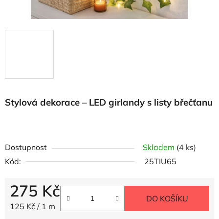
Stylová dekorace – LED girlandy s listy břečťanu
Dostupnost
Skladem
(4 ks)
Kód:
25TIU65
275 Kč
DO KOŠÍKU
Měrná cena:
125 Kč / 1 m