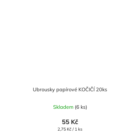
Ubrousky papírové KOČIČÍ 20ks
Průměrné
Skladem
(6 ks)
hodnocení
produktu
55 Kč
je
Měrná
2,75 Kč / 1 ks
cena:
5,0