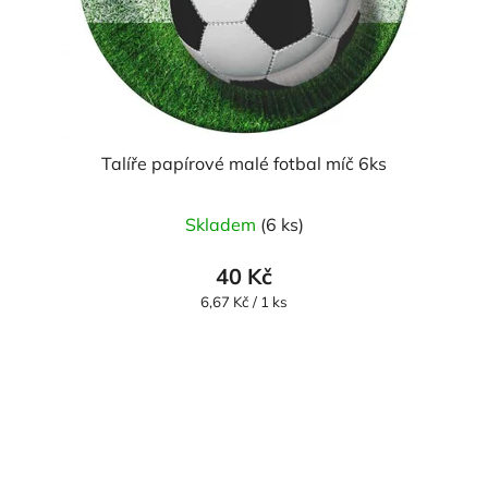
Talíře papírové malé fotbal míč 6ks
Skladem
(6 ks)
40 Kč
Měrná
6,67 Kč / 1 ks
cena: