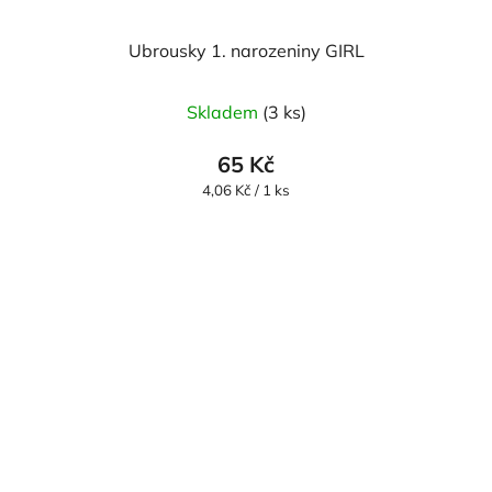
Ubrousky 1. narozeniny GIRL
Skladem
(3 ks)
65 Kč
Měrná
4,06 Kč / 1 ks
cena: