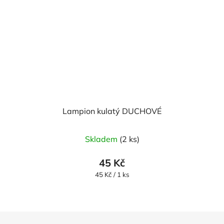
Lampion kulatý DUCHOVÉ
Skladem
(2 ks)
45 Kč
Měrná
45 Kč / 1 ks
cena:
Z