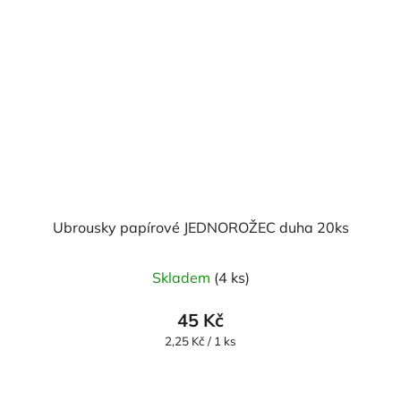
Ubrousky papírové JEDNOROŽEC duha 20ks
Skladem
(4 ks)
45 Kč
Měrná
2,25 Kč / 1 ks
cena: