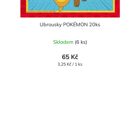
Ubrousky POKÉMON 20ks
Skladem
(6 ks)
65 Kč
Měrná
3,25 Kč / 1 ks
cena: