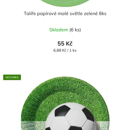
Talíře papírové malé světle zelené 8ks
Skladem
(6 ks)
55 Kč
Měrná
6,88 Kč / 1 ks
cena:
NOVINKA