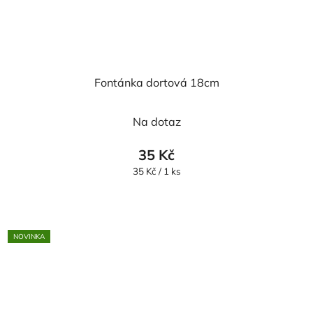
Fontánka dortová 18cm
Na dotaz
35 Kč
Měrná
35 Kč / 1 ks
cena:
NOVINKA