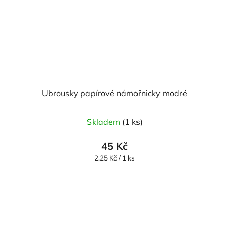
Ubrousky papírové námořnicky modré
Skladem
(1 ks)
45 Kč
Měrná
2,25 Kč / 1 ks
cena: