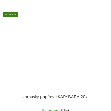
z
5
NOVINKA
hvězdiček.
Ubrousky papírové KAPYBARA 20ks
Skladem
(3 ks)