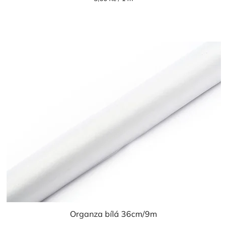
cena:
5,0
z
5
hvězdiček.
Organza bílá 36cm/9m