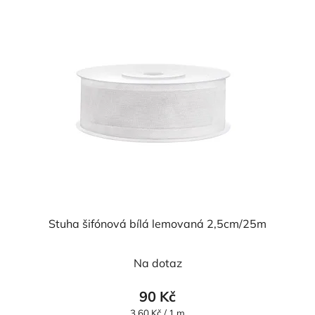
Stuha šifónová bílá lemovaná 2,5cm/25m
Průměrné
Na dotaz
hodnocení
produktu
90 Kč
je
Měrná
3,60 Kč / 1 m