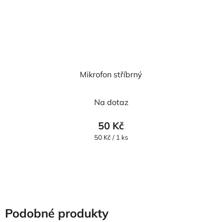
Mikrofon stříbrný
Na dotaz
50 Kč
Měrná
50 Kč / 1 ks
cena:
Podobné produkty