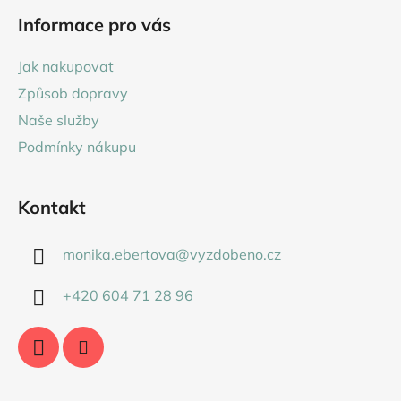
á
Informace pro vás
p
a
Jak nakupovat
t
Způsob dopravy
í
Naše služby
Podmínky nákupu
Kontakt
monika.ebertova
@
vyzdobeno.cz
+420 604 71 28 96