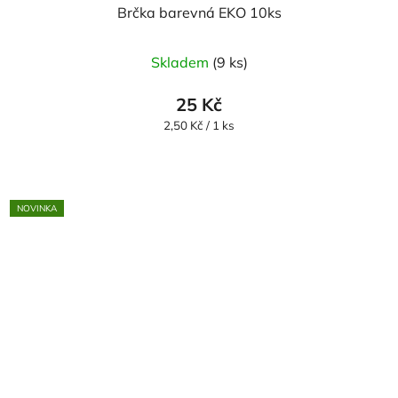
Brčka barevná EKO 10ks
Skladem
(9 ks)
25 Kč
Měrná
2,50 Kč / 1 ks
cena:
NOVINKA