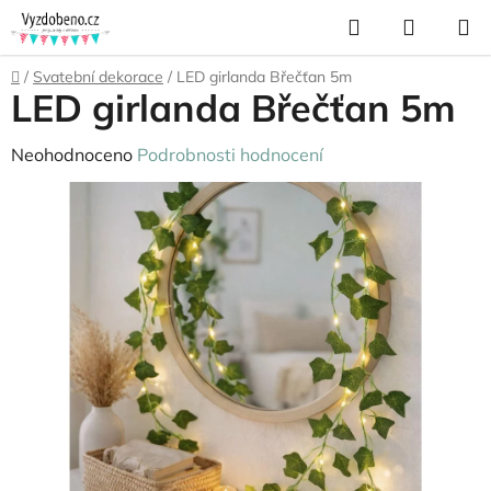
Přejít
Hledat
NÁKUP
na
KOŠÍK
obsah
Domů
/
Svatební dekorace
/
LED girlanda Břečťan 5m
LED girlanda Břečťan 5m
Průměrné
Neohodnoceno
Podrobnosti hodnocení
hodnocení
produktu
je
0,0
z
5
hvězdiček.