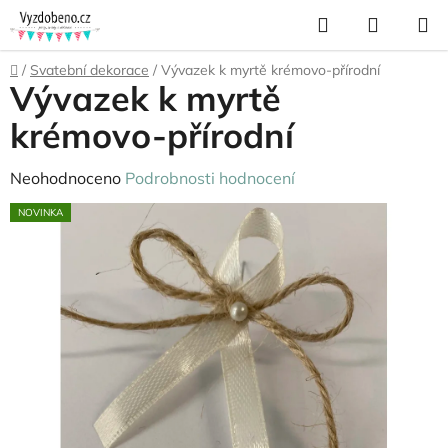
Přejít
Hledat
NÁKUP
na
KOŠÍK
obsah
Domů
/
Svatební dekorace
/
Vývazek k myrtě krémovo-přírodní
Vývazek k myrtě
krémovo-přírodní
Průměrné
Neohodnoceno
Podrobnosti hodnocení
hodnocení
NOVINKA
produktu
je
0,0
z
5
hvězdiček.