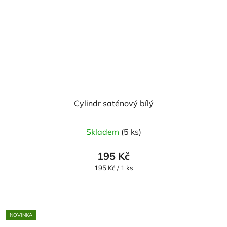
Cylindr saténový bílý
Průměrné
Skladem
(5 ks)
hodnocení
produktu
195 Kč
je
Měrná
195 Kč / 1 ks
cena:
5,0
z
5
NOVINKA
hvězdiček.