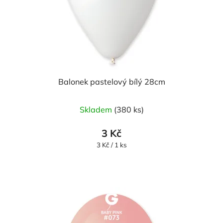
Balonek pastelový bílý 28cm
Skladem
(380 ks)
3 Kč
Měrná
3 Kč / 1 ks
cena: