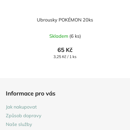
Ubrousky POKÉMON 20ks
Skladem
(6 ks)
65 Kč
Měrná
3,25 Kč / 1 ks
cena:
Z
á
Informace pro vás
p
a
Jak nakupovat
t
Způsob dopravy
í
Naše služby