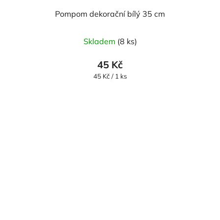
Pompom dekorační bílý 35 cm
Skladem
(8 ks)
45 Kč
Měrná
45 Kč / 1 ks
cena: