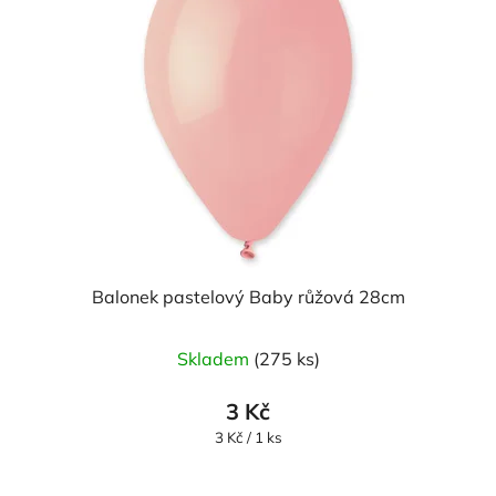
Balonek pastelový Baby růžová 28cm
Skladem
(275 ks)
3 Kč
Měrná
3 Kč / 1 ks
cena: