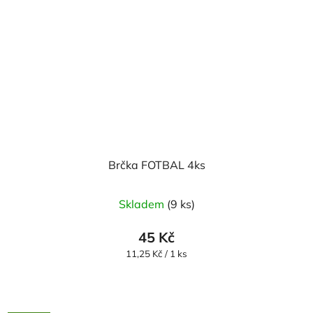
Brčka FOTBAL 4ks
Skladem
(9 ks)
45 Kč
Měrná
11,25 Kč / 1 ks
cena: