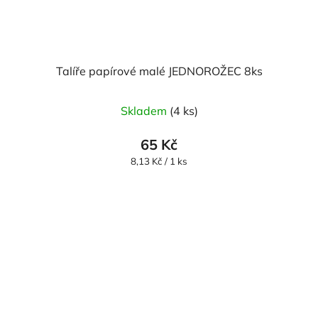
Talíře papírové malé JEDNOROŽEC 8ks
Skladem
(4 ks)
65 Kč
Měrná
8,13 Kč / 1 ks
cena: