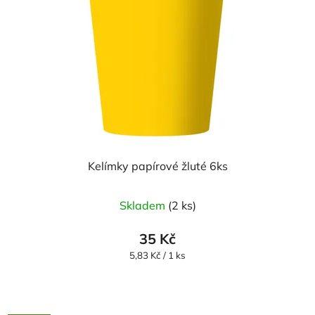
Kelímky papírové žluté 6ks
Skladem
(2 ks)
35 Kč
Měrná
5,83 Kč / 1 ks
cena: