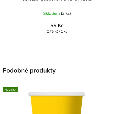
Skladem
(3 ks)
55 Kč
Měrná
2,75 Kč / 1 ks
cena:
Podobné produkty
NOVINKA