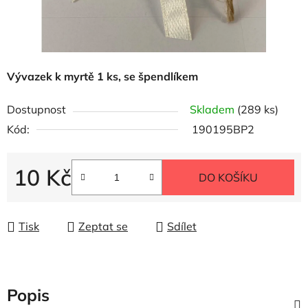
Vývazek k myrtě 1 ks, se špendlíkem
Dostupnost
Skladem
(289 ks)
Kód:
190195BP2
10 Kč
DO KOŠÍKU
Měrná cena:
Tisk
Zeptat se
Sdílet
Popis