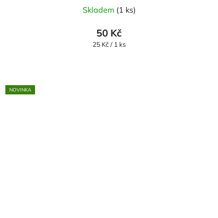
Skladem
(1 ks)
50 Kč
Měrná
25 Kč / 1 ks
cena:
NOVINKA