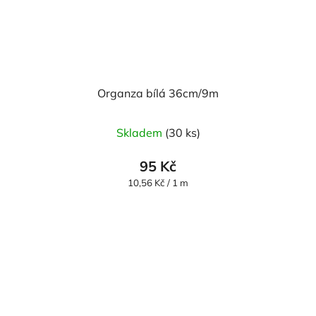
Organza bílá 36cm/9m
Průměrné
Skladem
(30 ks)
hodnocení
produktu
95 Kč
je
Měrná
10,56 Kč / 1 m
cena:
5,0
z
5
hvězdiček.