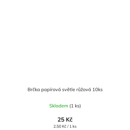
Brčka papírová světle růžová 10ks
Skladem
(1 ks)
25 Kč
Měrná
2,50 Kč / 1 ks