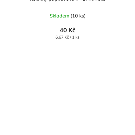
Skladem
(10 ks)
40 Kč
Měrná
6,67 Kč / 1 ks
cena: