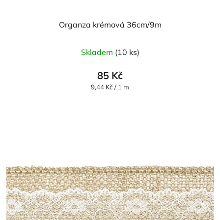
Organza krémová 36cm/9m
Skladem
(10 ks)
85 Kč
Měrná
9,44 Kč / 1 m
cena: