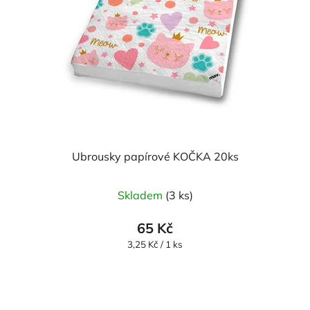
Ubrousky papírové KOČKA 20ks
Skladem
(3 ks)
65 Kč
Měrná
3,25 Kč / 1 ks
cena: