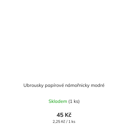
Ubrousky papírové námořnicky modré
Skladem
(1 ks)
45 Kč
Měrná
2,25 Kč / 1 ks
cena: