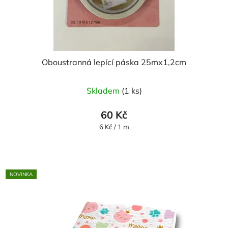
Oboustranná lepící páska 25mx1,2cm
Skladem
(1 ks)
60 Kč
Měrná
6 Kč / 1 m
cena:
NOVINKA