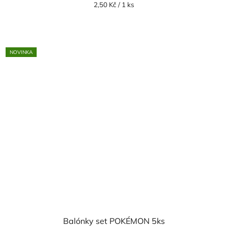
Měrná
2,50 Kč / 1 ks
cena:
NOVINKA
Balónky set POKÉMON 5ks