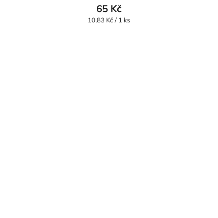
65 Kč
Měrná
10,83 Kč / 1 ks
cena: