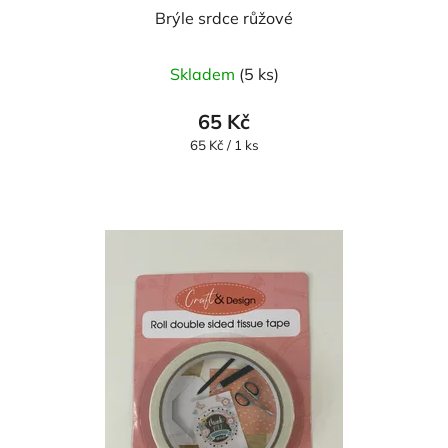
Brýle srdce růžové
Skladem
(5 ks)
65 Kč
Měrná
65 Kč / 1 ks
cena: