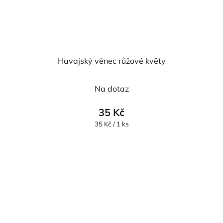
Havajský věnec růžové květy
Průměrné
Na dotaz
hodnocení
produktu
35 Kč
je
Měrná
35 Kč / 1 ks
cena:
5,0
z
5
hvězdiček.