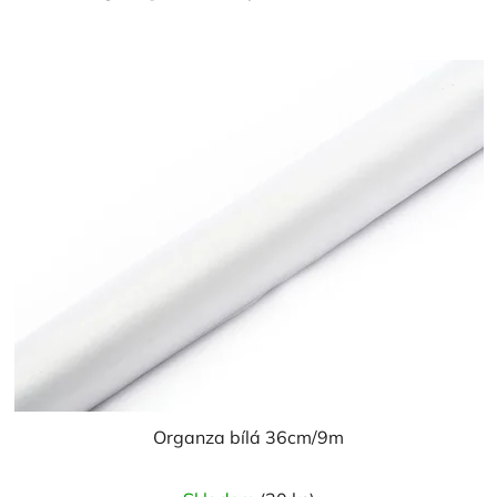
Organza bílá 36cm/9m
Průměrné