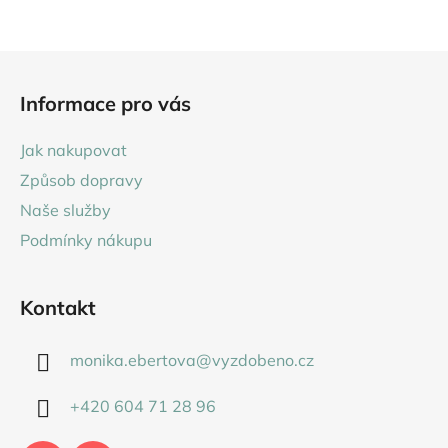
Z
á
Informace pro vás
p
a
Jak nakupovat
t
Způsob dopravy
í
Naše služby
Podmínky nákupu
Kontakt
monika.ebertova
@
vyzdobeno.cz
+420 604 71 28 96