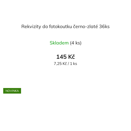
Rekvizity do fotokoutku černo-zlaté 36ks
Skladem
(4 ks)
145 Kč
Měrná
7,25 Kč / 1 ks
cena:
NOVINKA