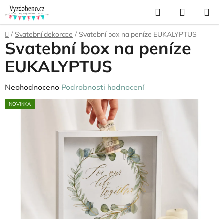
Přejít
Hledat
NÁKUP
na
KOŠÍK
obsah
Domů
/
Svatební dekorace
/
Svatební box na peníze EUKALYPTUS
Svatební box na peníze
EUKALYPTUS
Průměrné
Neohodnoceno
Podrobnosti hodnocení
hodnocení
NOVINKA
produktu
je
0,0
z
5
hvězdiček.