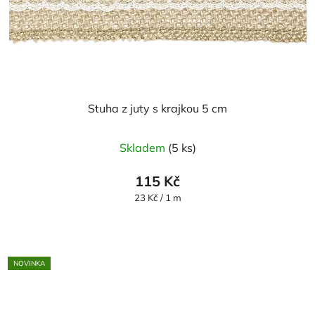
Stuha z juty s krajkou 5 cm
Průměrné
Skladem
(5 ks)
hodnocení
produktu
115 Kč
je
Měrná
23 Kč / 1 m
cena:
5,0
z
5
NOVINKA
hvězdiček.