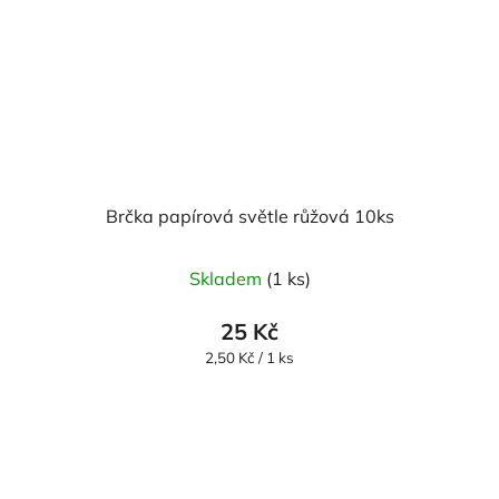
Brčka papírová světle růžová 10ks
Skladem
(1 ks)
25 Kč
Měrná
2,50 Kč / 1 ks
cena: