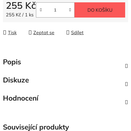
255 Kč
DO KOŠÍKU
Měrná cena:
255 Kč / 1 ks
Tisk
Zeptat se
Sdílet
Popis
Diskuze
Hodnocení
Související produkty