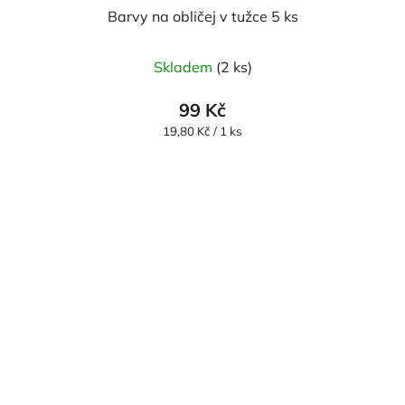
Barvy na obličej v tužce 5 ks
Skladem
(2 ks)
99 Kč
Měrná
19,80 Kč / 1 ks
cena: