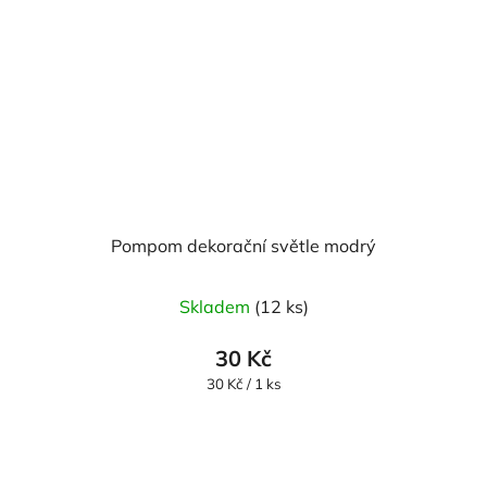
Pompom dekorační světle modrý
Skladem
(12 ks)
30 Kč
Měrná
30 Kč / 1 ks
cena: