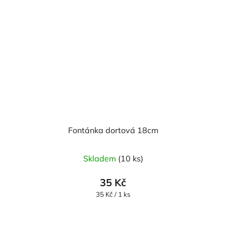
Fontánka dortová 18cm
Skladem
(10 ks)
35 Kč
Měrná
35 Kč / 1 ks
cena: