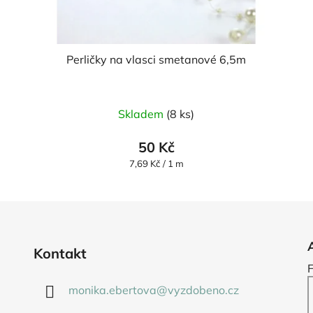
Perličky na vlasci smetanové 6,5m
Průměrné
Skladem
(8 ks)
hodnocení
produktu
50 Kč
je
Měrná
7,69 Kč / 1 m
cena:
5,0
z
5
hvězdiček.
Kontakt
monika.ebertova
@
vyzdobeno.cz