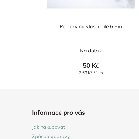
Perličky na vlasci bílé 6,5m
Průměrné
Na dotaz
hodnocení
produktu
50 Kč
je
Měrná
7,69 Kč / 1 m
cena:
5,0
z
5
Z
hvězdiček.
á
Informace pro vás
p
a
Jak nakupovat
t
Způsob dopravy