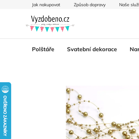
Přejít
Jak nakupovat
Způsob dopravy
Naše služ
na
obsah
Polštáře
Svatební dekorace
Nar