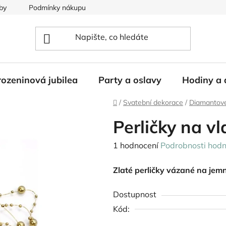
by
Podmínky nákupu
ozeninová jubilea
Party a oslavy
Hodiny a 
Domů
/
Svatební dekorace
/
Diamantové
Perličky na vl
Průměrné
1 hodnocení
Podrobnosti hodn
hodnocení
Zlaté perličky vázané na jem
produktu
je
Dostupnost
5,0
Kód:
z