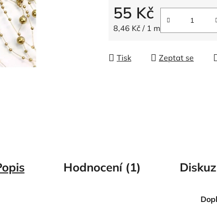
5
55 Kč
hvězdiček.
Měrná cena:
8,46 Kč / 1 m
Tisk
Zeptat se
Popis
Hodnocení (1)
Diskuz
Dop