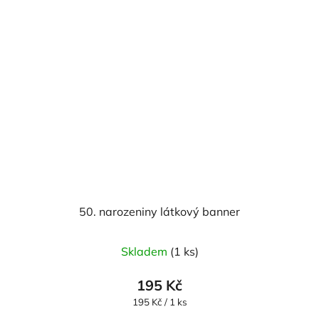
50. narozeniny látkový banner
Skladem
(1 ks)
195 Kč
Měrná
195 Kč / 1 ks
cena: