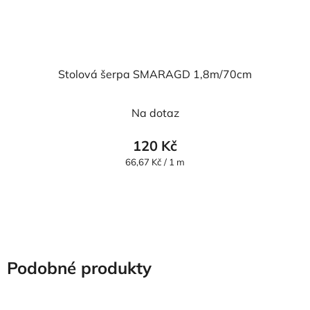
Stolová šerpa SMARAGD 1,8m/70cm
Na dotaz
120 Kč
Měrná
66,67 Kč / 1 m
cena:
Podobné produkty