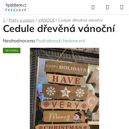
Přejít
Hledat
NÁKUP
na
KOŠÍK
obsah
Domů
/
Party a oslavy
/
VÁNOCE
/
Cedule dřevěná vánoční
Cedule dřevěná vánoční
Průměrné
Neohodnoceno
Podrobnosti hodnocení
hodnocení
NOVINKA
produktu
je
0,0
z
5
hvězdiček.