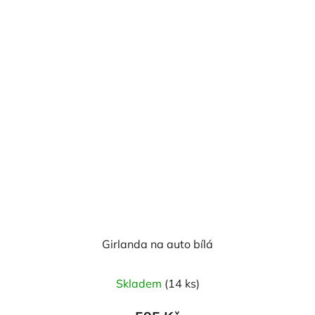
hvězdiček.
Girlanda na auto bílá
Průměrné
Skladem
(14 ks)
hodnocení
produktu