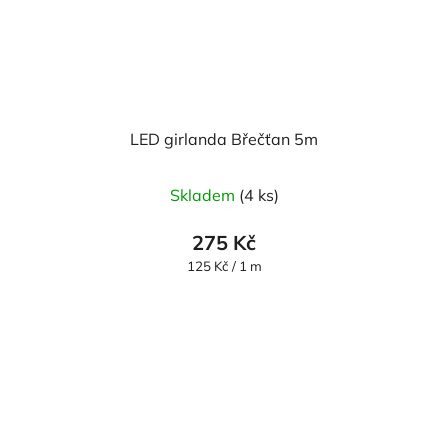
LED girlanda Břečťan 5m
Skladem
(4 ks)
275 Kč
Měrná
125 Kč / 1 m
cena: