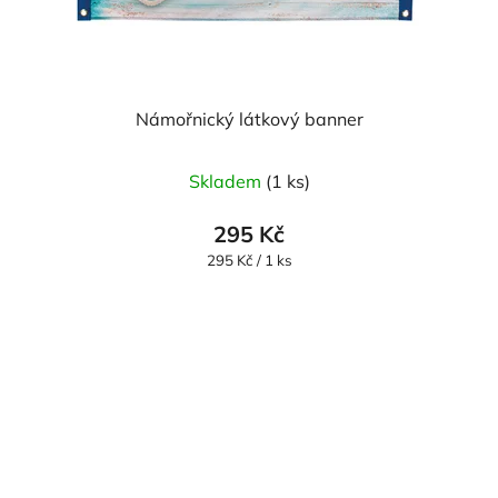
Námořnický látkový banner
Skladem
(1 ks)
295 Kč
Měrná
295 Kč / 1 ks
cena: