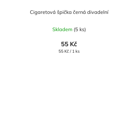
Cigaretová špička černá divadelní
Skladem
(5 ks)
55 Kč
Měrná
55 Kč / 1 ks
cena: