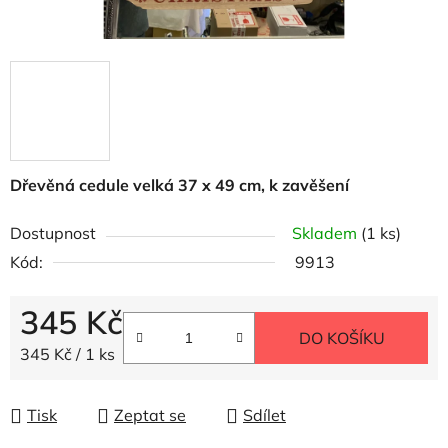
Dřevěná cedule velká 37 x 49 cm, k zavěšení
Dostupnost
Skladem
(1 ks)
Kód:
9913
345 Kč
DO KOŠÍKU
Měrná cena:
345 Kč / 1 ks
Tisk
Zeptat se
Sdílet