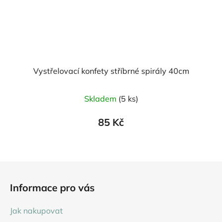
Vystřelovací konfety stříbrné spirály 40cm
Skladem
(5 ks)
85 Kč
Z
á
Informace pro vás
p
a
Jak nakupovat
t