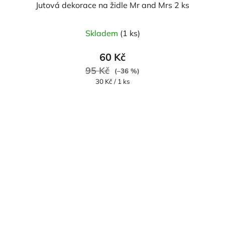
Jutová dekorace na židle Mr and Mrs 2 ks
Skladem
(1 ks)
60 Kč
95 Kč
(–36 %)
Měrná
30 Kč / 1 ks
cena: