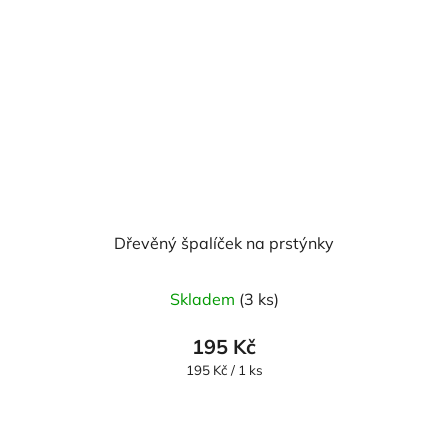
Dřevěný špalíček na prstýnky
Průměrné
Skladem
(3 ks)
hodnocení
produktu
195 Kč
je
Měrná
195 Kč / 1 ks
cena:
5,0
z
5