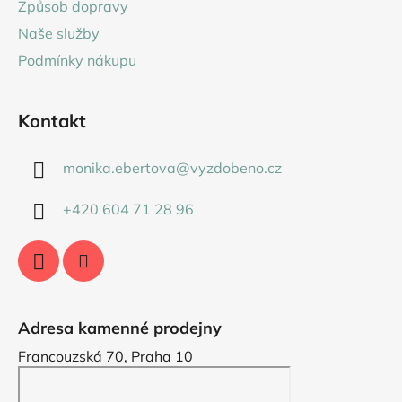
Způsob dopravy
í
Naše služby
Podmínky nákupu
Kontakt
monika.ebertova
@
vyzdobeno.cz
+420 604 71 28 96
Adresa kamenné prodejny
Francouzská 70, Praha 10