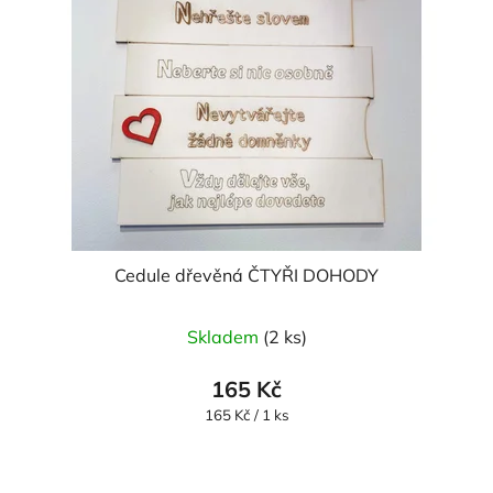
Cedule dřevěná ČTYŘI DOHODY
Skladem
(2 ks)
165 Kč
Měrná
165 Kč / 1 ks
cena: