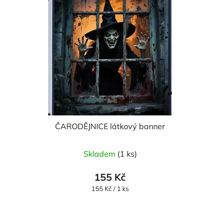
ČARODĚJNICE látkový banner
Skladem
(1 ks)
155 Kč
Měrná
155 Kč / 1 ks
cena: