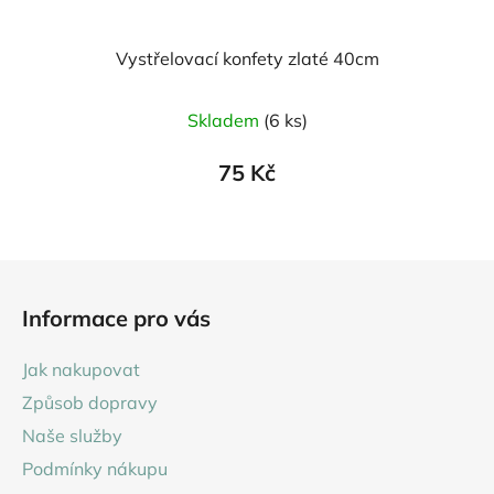
Vystřelovací konfety zlaté 40cm
Skladem
(6 ks)
75 Kč
Z
á
Informace pro vás
p
a
Jak nakupovat
t
Způsob dopravy
í
Naše služby
Podmínky nákupu