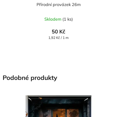
Přírodní provázek 26m
Skladem
(1 ks)
50 Kč
Měrná
1,92 Kč / 1 m
cena:
Podobné produkty