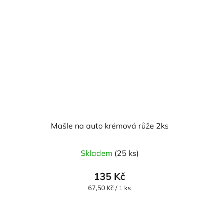
Mašle na auto krémová růže 2ks
Skladem
(25 ks)
135 Kč
Měrná
67,50 Kč / 1 ks
cena: