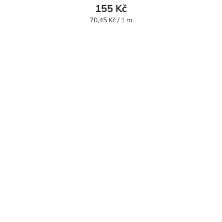
155 Kč
Měrná
70,45 Kč / 1 m
cena: