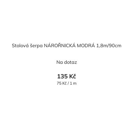
Stolová šerpa NÁROŘNICKÁ MODRÁ 1,8m/90cm
Na dotaz
135 Kč
Měrná
75 Kč / 1 m
cena: