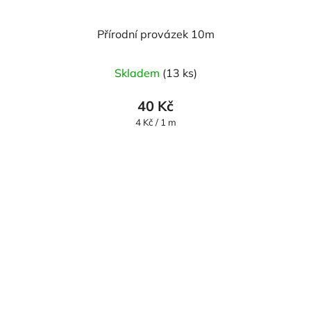
Přírodní provázek 10m
Skladem
(13 ks)
40 Kč
Měrná
4 Kč / 1 m
cena: