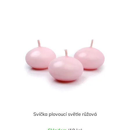
Svíčka plovoucí světle růžová
Průměrné