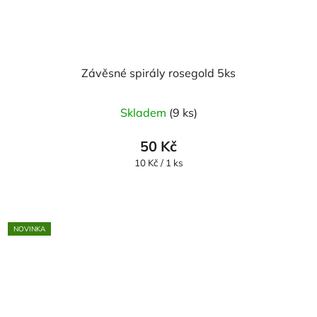
Závěsné spirály rosegold 5ks
Skladem
(9 ks)
50 Kč
Měrná
10 Kč / 1 ks
cena:
NOVINKA