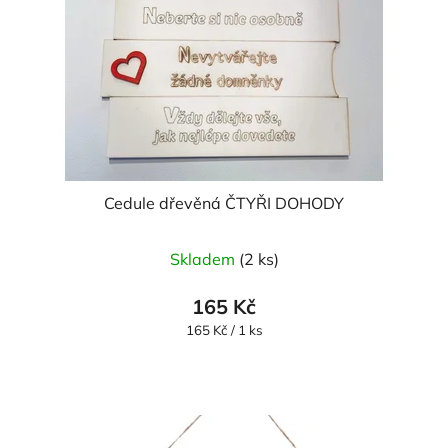
Cedule dřevěná ČTYŘI DOHODY
Skladem
(2 ks)
165 Kč
Měrná
165 Kč / 1 ks
cena: