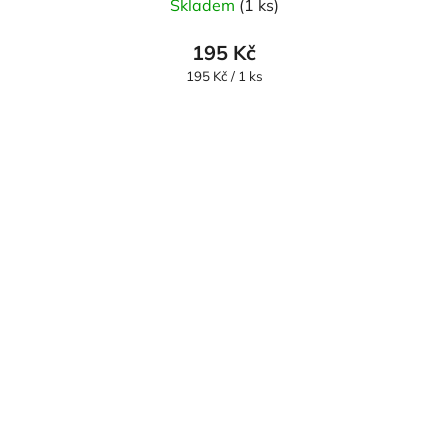
Skladem
(1 ks)
195 Kč
Měrná
195 Kč / 1 ks
cena: