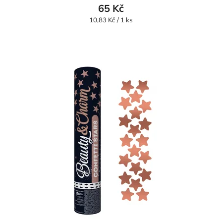
65 Kč
Měrná
10,83 Kč / 1 ks
cena: