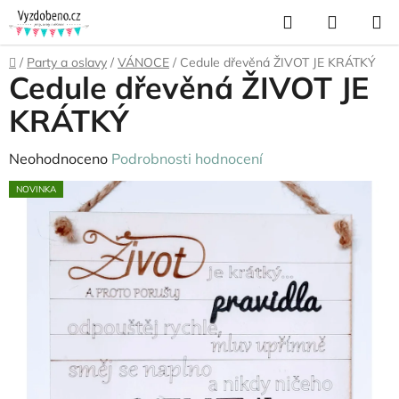
Přejít
Hledat
NÁKUP
na
KOŠÍK
obsah
Domů
/
Party a oslavy
/
VÁNOCE
/
Cedule dřevěná ŽIVOT JE KRÁTKÝ
Cedule dřevěná ŽIVOT JE
KRÁTKÝ
Průměrné
Neohodnoceno
Podrobnosti hodnocení
hodnocení
NOVINKA
produktu
je
0,0
z
5
hvězdiček.