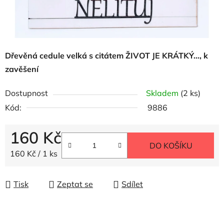
Dřevěná cedule velká s citátem ŽIVOT JE KRÁTKÝ..., k
zavěšení
Dostupnost
Skladem
(2 ks)
Kód:
9886
160 Kč
DO KOŠÍKU
Měrná cena:
160 Kč / 1 ks
Tisk
Zeptat se
Sdílet