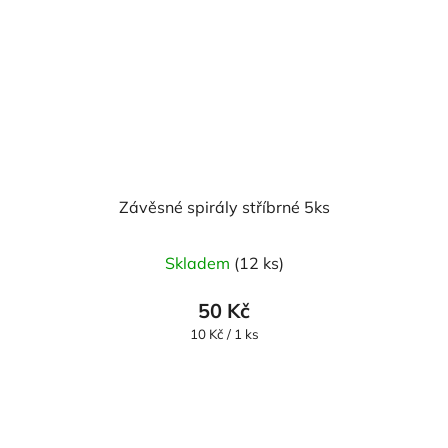
Závěsné spirály stříbrné 5ks
Skladem
(12 ks)
50 Kč
Měrná
10 Kč / 1 ks
cena: